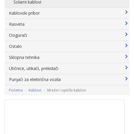
Solarni kablovi
Kablovski pribor
Rasveta
Osigurači
Ostalo
Sklopna tehnika
Utičnice, utikači, prekidači
Punjači za električna vozila
Početna
Kablovi
Mrežni i optički kablovi