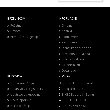
BRZI LINKOVI
INFORMACIJE
Početna
O nama
Novosti
Kontakt
Primedbe i sugestije
Radno vreme
Zaposlenje
Identifikacioni podaci
Privatnost podataka
Politika kvaliteta
ISO sertifikati
Download
KUPOVINA
KONTAKT
Uslovi korišćenja
Uniprom d.o.o. Beograd
Uputstvo za registraciju
Batajnički drum 3a
Uputstvo za kupovinu
11080 Beograd - Zemun
Način isporuke
+381 11 316 16 00
Način plaćanja
+381 69 565 54 87