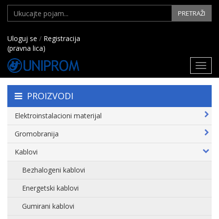
PRETRAŽI
Uloguj se
/
Registracija
(pravna lica)
Toggl
navig
PROIZVODI
Elektroinstalacioni materijal
Gromobranija
Kablovi
Bezhalogeni kablovi
Energetski kablovi
Gumirani kablovi