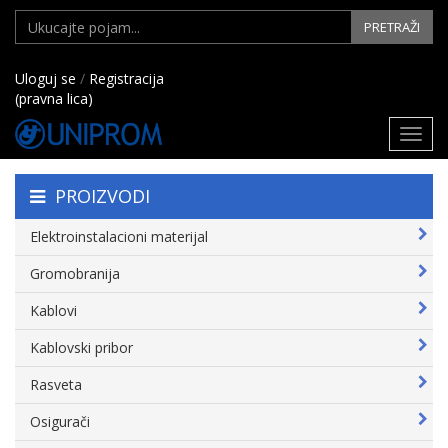
PRETRAŽI
Uloguj se
/
Registracija
(pravna lica)
Toggl
navig
PROIZVODI
Elektroinstalacioni materijal
Gromobranija
Kablovi
Kablovski pribor
Rasveta
Osigurači