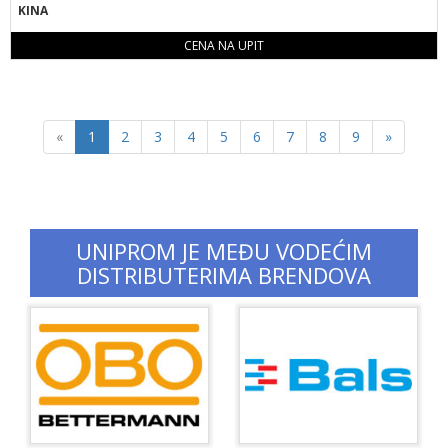
KINA
CENA NA UPIT
Previous
Next
«
1
2
3
4
5
6
7
8
9
»
UNIPROM JE MEĐU VODEĆIM
DISTRIBUTERIMA BRENDOVA