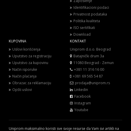
Zaposlenje
Identifikacioni podaci
Privatnost podataka
Politika kvaliteta
ISO sertifikati
Download
KUPOVINA
KONTAKT
Uslovi korišćenja
Uniprom d.o.o. Beograd
Uputstvo za registraciju
Batajnički drum 3a
Uputstvo za kupovinu
11080 Beograd - Zemun
Način isporuke
+381 11 316 16 00
Način plaćanja
+381 69 565 54 87
Obrazac za reklamaciju
prodaja@uniprom.rs
Opšti uslovi
Linkedin
Facebook
Instagram
Youtube
Uniprom maksimalno koristi sve svoje resurse da Vam svi artikli na