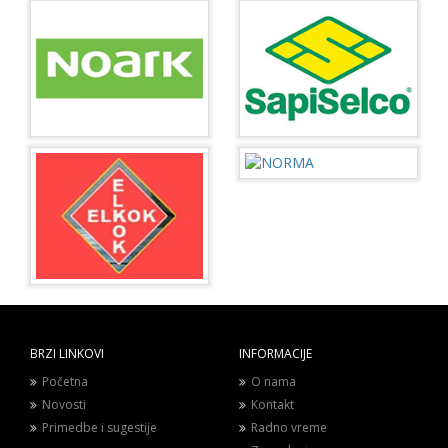
BRZI LINKOVI
INFORMACIJE
Početna
O nama
Novosti
Kontakt
Primedbe i sugestije
Radno vreme