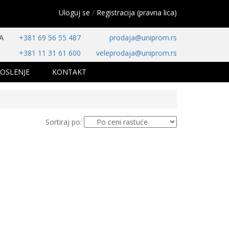
Uloguj se
/
Registracija (pravna lica)
A
+381 69 56 55 487
prodaja@uniprom.rs
+381 11 31 61 600
veleprodaja@uniprom.rs
OSLENJE
KONTAKT
Sortiraj po: