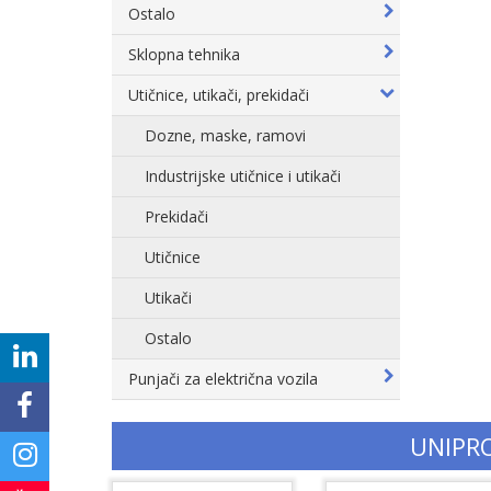
Ostalo
Sklopna tehnika
Utičnice, utikači, prekidači
Dozne, maske, ramovi
Industrijske utičnice i utikači
Prekidači
Utičnice
Utikači
Ostalo
Punjači za električna vozila
UNIPR