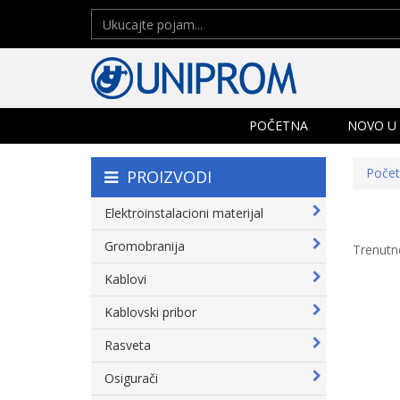
POČETNA
NOVO U
Poče
PROIZVODI
Elektroinstalacioni materijal
Gromobranija
Trenutn
Kablovi
Kablovski pribor
Rasveta
Osigurači