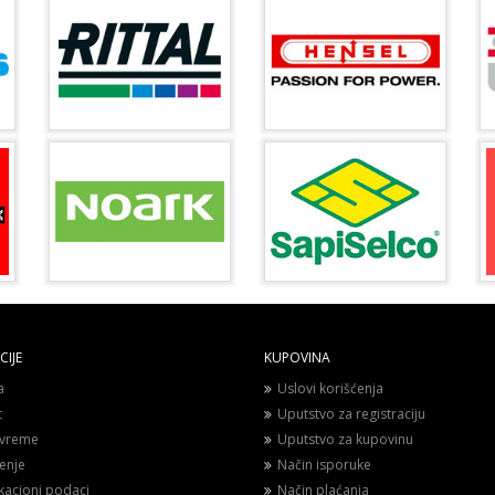
IJE
KUPOVINA
a
Uslovi korišćenja
t
Uputstvo za registraciju
vreme
Uputstvo za kupovinu
enje
Način isporuke
ikacioni podaci
Način plaćanja