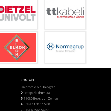
KONTAKT
Uniprom d.o.o. Beograd
Batajnički drum 3a
11080 Beograd - Zemun
+381 11 316 16 00
+381 69 565 54 87