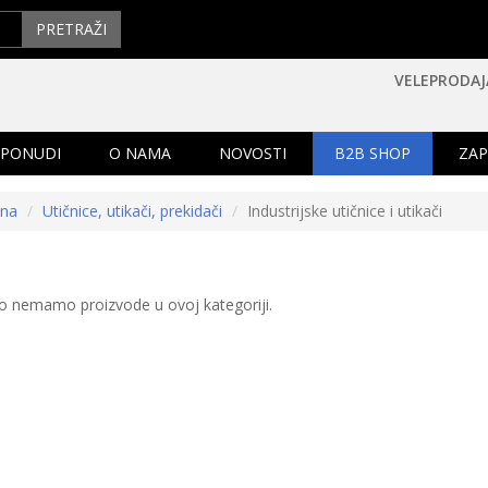
PRETRAŽI
VELEPRODAJ
 PONUDI
O NAMA
NOVOSTI
B2B SHOP
ZAP
tna
Utičnice, utikači, prekidači
Industrijske utičnice i utikači
o nemamo proizvode u ovoj kategoriji.