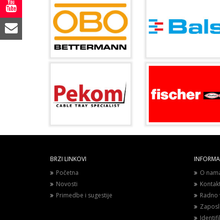
BRZI LINKOVI
INFORMAC
Početna
O nam
Novosti
Kontak
Primedbe i sugestije
Radno 
Zaposl
Identif