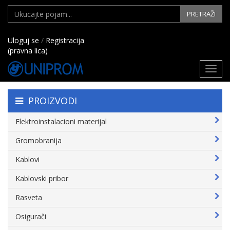
PRETRAŽI
Uloguj se
/
Registracija
(pravna lica)
Toggl
navig
PROIZVODI
Elektroinstalacioni materijal
Gromobranija
Kablovi
Kablovski pribor
Rasveta
Osigurači