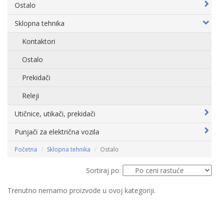
Ostalo
Sklopna tehnika
Kontaktori
Ostalo
Prekidači
Releji
Utičnice, utikači, prekidači
Punjači za električna vozila
Početna
Sklopna tehnika
Ostalo
Sortiraj po:
Trenutno nemamo proizvode u ovoj kategoriji.