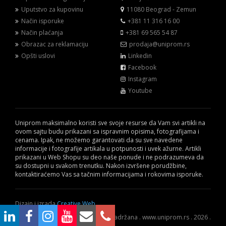
Uputstvo za kupovinu
11080 Beograd - Zemun
Način isporuke
+381 11 316 16 00
Način plaćanja
+381 69 565 54 87
Obrazac za reklamaciju
prodaja@uniprom.rs
Opšti uslovi
Linkedin
Facebook
Instagram
Youtube
Uniprom maksimalno koristi sve svoje resurse da Vam svi artikli na
ovom sajtu budu prikazani sa ispravnim opisima, fotografijama i
cenama. Ipak, ne možemo garantovati da su sve navedene
informacije i fotografije artikala u potpunosti i uvek ažurne. Artikli
prikazani u Web Shopu su deo naše ponude i ne podrazumeva da
su dostupni u svakom trenutku. Nakon izvršene porudžbine,
kontaktiraćemo Vas sa tačnim informacijama i rokovima isporuke.
Dizajn i izrada
Creative Web
© Sva prava zadržana . www.uniprom.rs . 2026 .