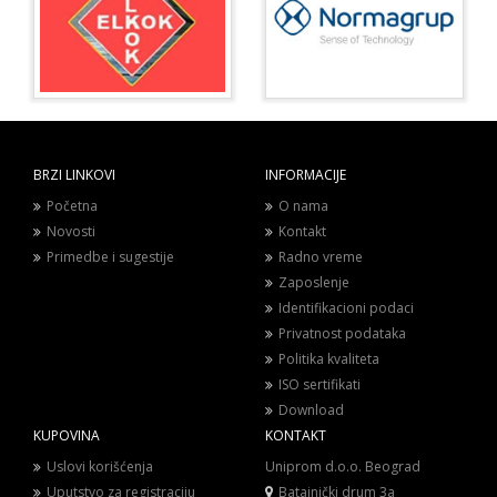
BRZI LINKOVI
INFORMACIJE
Početna
O nama
Novosti
Kontakt
Primedbe i sugestije
Radno vreme
Zaposlenje
Identifikacioni podaci
Privatnost podataka
Politika kvaliteta
ISO sertifikati
Download
KUPOVINA
KONTAKT
Uslovi korišćenja
Uniprom d.o.o. Beograd
Uputstvo za registraciju
Batajnički drum 3a