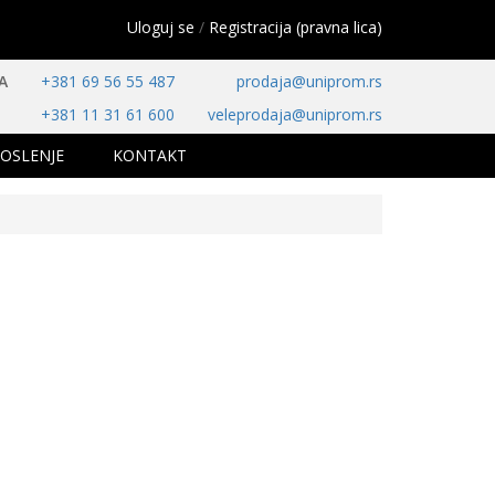
Uloguj se
/
Registracija (pravna lica)
A
+381 69 56 55 487
prodaja@uniprom.rs
+381 11 31 61 600
veleprodaja@uniprom.rs
OSLENJE
KONTAKT