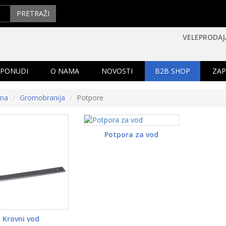
PRETRAŽI
VELEPRODAJ
 PONUDI
O NAMA
NOVOSTI
B2B SHOP
ZAP
tna
Gromobranija
Potpore
Potpora za vod
Krovni vod