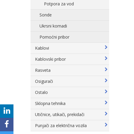
Potpora za vod
Sonde
Ukrsni komadi
Pomoćni pribor
Kablovi
Kablovski pribor
Rasveta
Osigurači
Ostalo
Sklopna tehnika
Utičnice, utikači, prekidači
Punjači za električna vozila