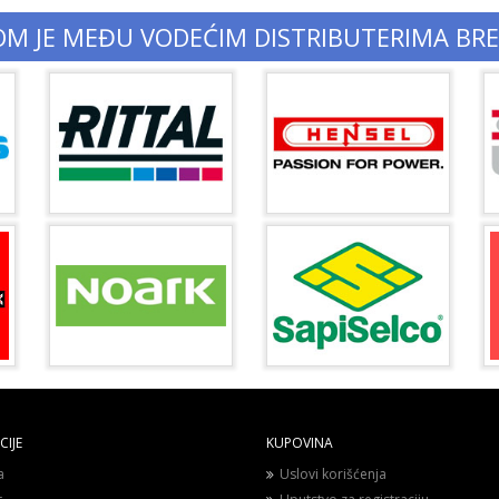
OM JE MEĐU VODEĆIM DISTRIBUTERIMA BR
IJE
KUPOVINA
a
Uslovi korišćenja