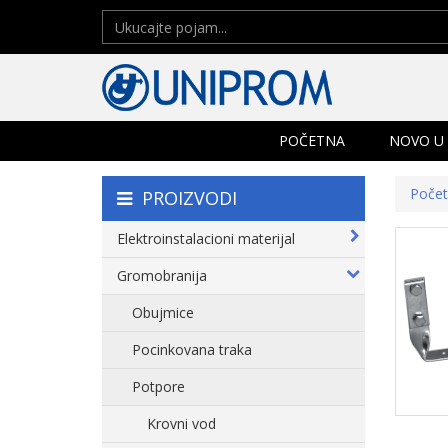
POČETNA
NOVO U
Poče
PROIZVODI
Elektroinstalacioni materijal
Gromobranija
Obujmice
Pocinkovana traka
Potpore
Krovni vod