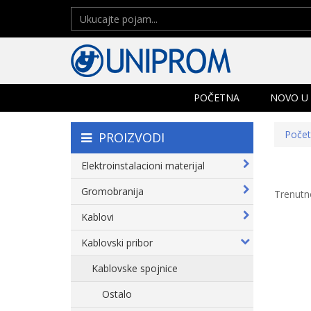
POČETNA
NOVO U
Poče
PROIZVODI
Elektroinstalacioni materijal
Gromobranija
Trenutn
Kablovi
Kablovski pribor
Kablovske spojnice
Ostalo