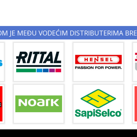
OM JE MEĐU VODEĆIM DISTRIBUTERIMA BR