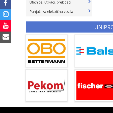
Utičnice, utikači, prekidači
Punjači za električna vozila
UNIPR