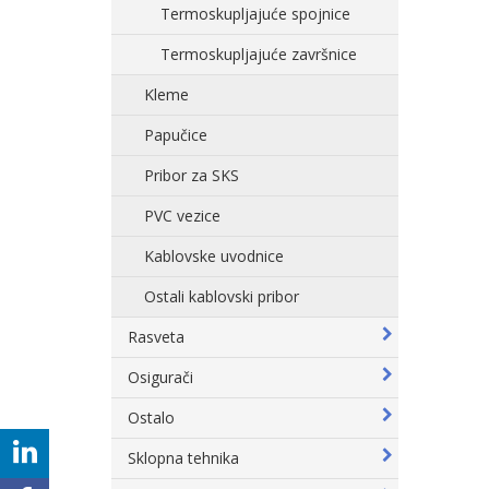
Termoskupljajuće spojnice
Termoskupljajuće završnice
Kleme
Papučice
Pribor za SKS
PVC vezice
Kablovske uvodnice
Ostali kablovski pribor
Rasveta
Osigurači
Ostalo
Sklopna tehnika