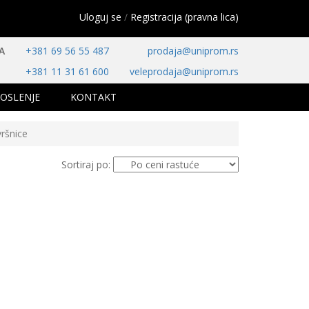
Uloguj se
/
Registracija (pravna lica)
A
+381 69 56 55 487
prodaja@uniprom.rs
+381 11 31 61 600
veleprodaja@uniprom.rs
OSLENJE
KONTAKT
ršnice
Sortiraj po: