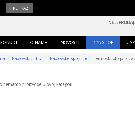
PRETRAŽI
VELEPRODAJ
 PONUDI
O NAMA
NOVOSTI
B2B SHOP
ZAP
tna
Kablovski pribor
Kablovske spojnice
Termoskupljajuće zav
o nemamo proizvode u ovoj kategoriji.