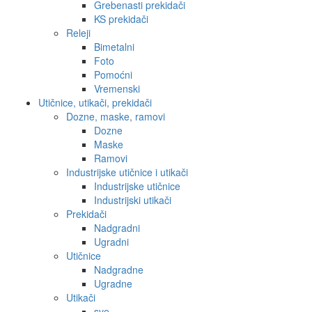
Grebenasti prekidači
KS prekidači
Releji
Bimetalni
Foto
Pomoćni
Vremenski
Utičnice, utikači, prekidači
Dozne, maske, ramovi
Dozne
Maske
Ramovi
Industrijske utičnice i utikači
Industrijske utičnice
Industrijski utikači
Prekidači
Nadgradni
Ugradni
Utičnice
Nadgradne
Ugradne
Utikači
sve