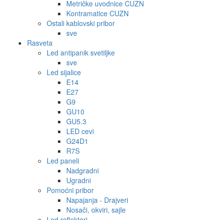
Metričke uvodnice CUZN
Kontramatice CUZN
Ostali kablovski pribor
sve
Rasveta
Led antipanik svetiljke
sve
Led sijalice
E14
E27
G9
GU10
GU5.3
LED cevi
G24D1
R7S
Led paneli
Nadgradni
Ugradni
Pomoćni pribor
Napajanja - Drajveri
Nosači, okviri, sajle
Led reflektori