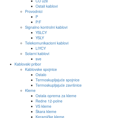
CU uže
Ostali kablovi
Provodnici
P
P/F
Signalno kontrolni kablovi
YSLCY
YSLY
Telekomunikacioni kablovi
LIYCY
Solarni kablovi
sve
Kablovski pribor
Kablovske spojnice
Ostalo
Termoskupljajuće spojnice
Termoskupljajuće završnice
Kleme
Ostala oprema za kleme
Redne 12-polne
VS kleme
Škara kleme
Keramičke kleme