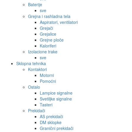
Baterije
sve
Grejna i rashladna tela
Aspiratori, ventilatori
Grejači
Grejalice
Grejne ploče
Kaloriferi
Izolacione trake
sve
Sklopna tehnika
Kontaktori
Motorni
Pomoćni
Ostalo
Lampice signalne
Svetiljke signalne
Tasteri
Prekidači
AS prekidači
DM sklopke
Granični prekidači