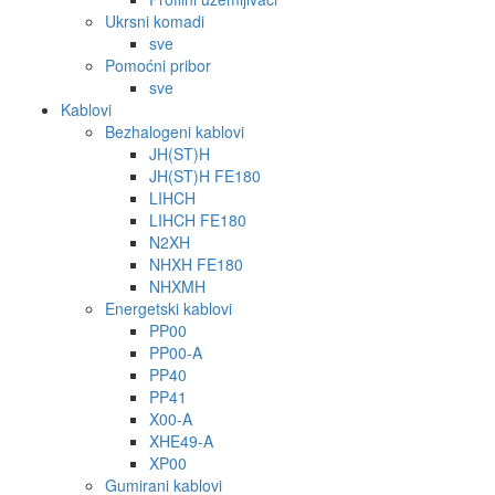
Ukrsni komadi
sve
Pomoćni pribor
sve
Kablovi
Bezhalogeni kablovi
JH(ST)H
JH(ST)H FE180
LIHCH
LIHCH FE180
N2XH
NHXH FE180
NHXMH
Energetski kablovi
PP00
PP00-A
PP40
PP41
X00-A
XHE49-A
XP00
Gumirani kablovi