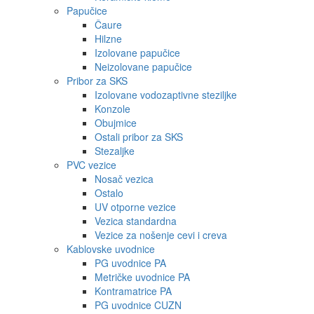
Papučice
Čaure
Hilzne
Izolovane papučice
Neizolovane papučice
Pribor za SKS
Izolovane vodozaptivne steziljke
Konzole
Obujmice
Ostali pribor za SKS
Stezaljke
PVC vezice
Nosač vezica
Ostalo
UV otporne vezice
Vezica standardna
Vezice za nošenje cevi i creva
Kablovske uvodnice
PG uvodnice PA
Metričke uvodnice PA
Kontramatrice PA
PG uvodnice CUZN