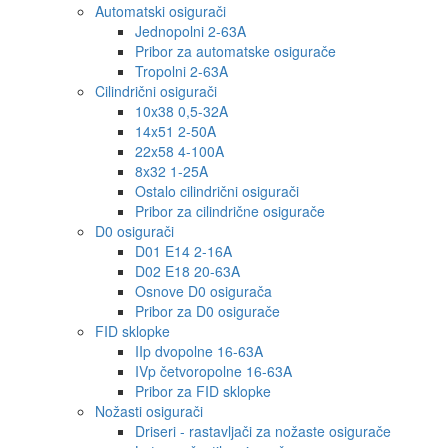
Automatski osigurači
Jednopolni 2-63A
Pribor za automatske osigurače
Tropolni 2-63A
Cilindrični osigurači
10x38 0,5-32A
14x51 2-50A
22x58 4-100A
8x32 1-25A
Ostalo cilindrični osigurači
Pribor za cilindrične osigurače
D0 osigurači
D01 E14 2-16A
D02 E18 20-63A
Osnove D0 osigurača
Pribor za D0 osigurače
FID sklopke
IIp dvopolne 16-63A
IVp četvoropolne 16-63A
Pribor za FID sklopke
Nožasti osigurači
Driseri - rastavljači za nožaste osigurače