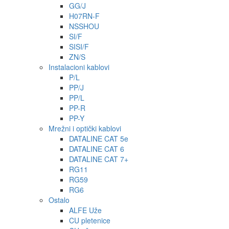
GG/J
H07RN-F
NSSHOU
SI/F
SISI/F
ZN/S
Instalacioni kablovi
P/L
PP/J
PP/L
PP-R
PP-Y
Mrežni i optički kablovi
DATALINE CAT 5e
DATALINE CAT 6
DATALINE CAT 7+
RG11
RG59
RG6
Ostalo
ALFE Uže
CU pletenice