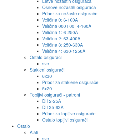
Letve nožastih osigurača
Osnove nožastih osigurača
Pribor za nožaste osigurače
Veličina 0: 6-160A
Veličina 000 i 00: 4-160A
Veličina 1: 6-250A
Veličina 2: 63-400A
Veličina 3: 250-630A
Veličina 4: 630-1250A
Ostalo osigurači
sve
Stakleni osigurači
6x30
Pribor za staklene osigurače
5x20
Topljivi osigurači - patroni
DII 2-25A
DII 35-63A
Pribor za topljive osigurače
Ostalo topljivi osigurači
Ostalo
Alati
sve