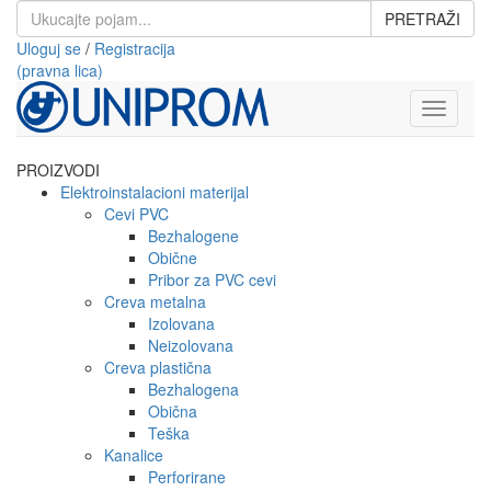
PRETRAŽI
Uloguj se
/
Registracija
(pravna lica)
Toggle
navigati
PROIZVODI
Elektroinstalacioni materijal
Cevi PVC
Bezhalogene
Obične
Pribor za PVC cevi
Creva metalna
Izolovana
Neizolovana
Creva plastična
Bezhalogena
Obična
Teška
Kanalice
Perforirane