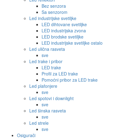
Bez senzora
Sa senzorom
Led industrijske svetiljke
LED dihtovane svetiljke
LED industrijska zvona
LED brodske svetiljke
LED industrijske svetiljke ostalo
Led ulična rasveta
sve
Led trake i pribor
LED trake
Profil za LED trake
Pomoćni pribor za LED trake
Led plafonjere
sve
Led spotovi i downlight
sve
Led šinska rasveta
sve
Led strele
sve
Osigurači