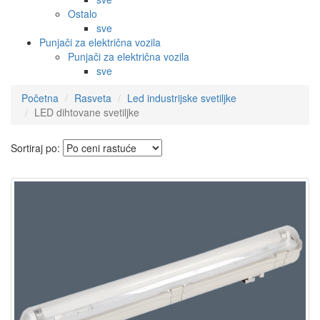
Ostalo
sve
Punjači za električna vozila
Punjači za električna vozila
sve
Početna
Rasveta
Led industrijske svetiljke
LED dihtovane svetiljke
Sortiraj po: