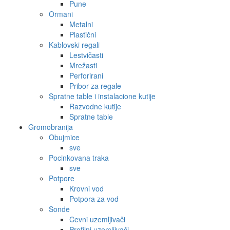
Pune
Ormani
Metalni
Plastični
Kablovski regali
Lestvičasti
Mrežasti
Perforirani
Pribor za regale
Spratne table i instalacione kutije
Razvodne kutije
Spratne table
Gromobranija
Obujmice
sve
Pocinkovana traka
sve
Potpore
Krovni vod
Potpora za vod
Sonde
Cevni uzemljivači
Profilni uzemljivači