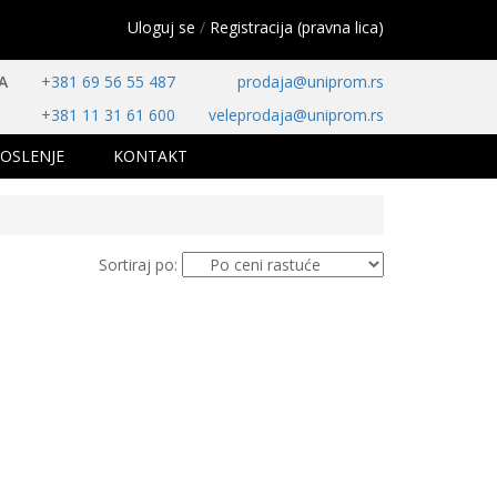
Uloguj se
/
Registracija (pravna lica)
A
+381 69 56 55 487
prodaja@uniprom.rs
+381 11 31 61 600
veleprodaja@uniprom.rs
OSLENJE
KONTAKT
Sortiraj po: