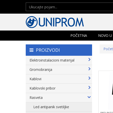
POČETNA
NOVO U
Poče
PROIZVODI
Elektroinstalacioni materijal
Gromobranija
Kablovi
Kablovski pribor
Rasveta
Led antipanik svetiljke
REFLEKTO