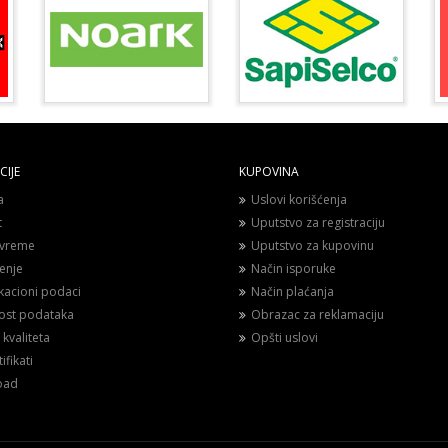
IJE
KUPOVINA
a
Uslovi korišćenja
t
Uputstvo za registraciju
vreme
Uputstvo za kupovinu
enje
Način isporuke
ikacioni podaci
Način plaćanja
nost podataka
Obrazac za reklamaciju
 kvaliteta
Opšti uslovi
ifikati
oad