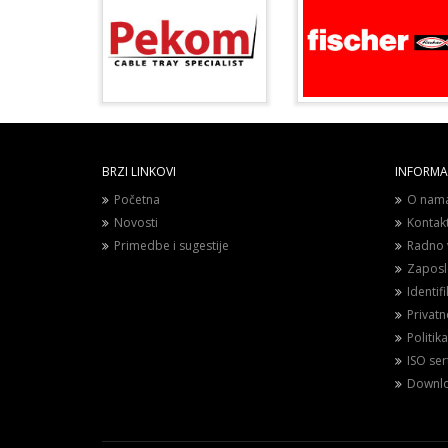
BRZI LINKOVI
INFORMAC
Početna
O nam
Novosti
Kontak
Primedbe i sugestije
Radno 
Zaposl
Identif
Privat
Politika
ISO sert
Downl