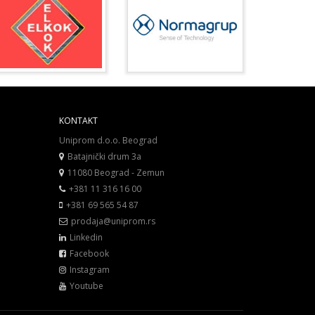
KONTAKT
Uniprom d.o.o. Beograd
Batajnički drum 3a
11080 Beograd - Zemun
+381 11 316 16 00
+381 69 565 54 87
prodaja@uniprom.rs
Linkedin
Facebook
Instagram
Youtube