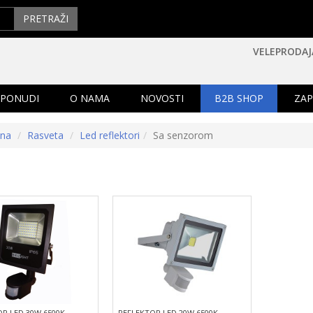
PRETRAŽI
VELEPRODAJ
 PONUDI
O NAMA
NOVOSTI
B2B SHOP
ZAP
tna
Rasveta
Led reflektori
Sa senzorom
R LED 30W 6500K
REFLEKTOR LED 20W 6500K