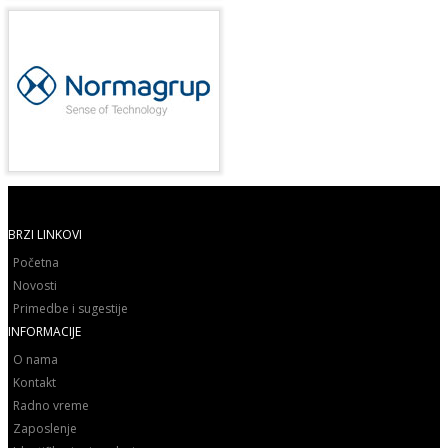
BRZI LINKOVI
Početna
Novosti
Primedbe i sugestije
INFORMACIJE
O nama
Kontakt
Radno vreme
Zaposlenje