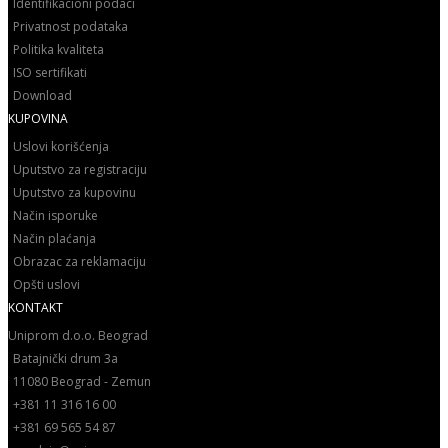
Identifikacioni podaci
Privatnost podataka
Politika kvaliteta
ISO sertifikati
Download
KUPOVINA
Uslovi korišćenja
Uputstvo za registraciju
Uputstvo za kupovinu
Način isporuke
Način plaćanja
Obrazac za reklamaciju
Opšti uslovi
KONTAKT
Uniprom d.o.o. Beograd
Batajnički drum 3a
11080 Beograd - Zemun
+381 11 316 16 00
+381 69 565 54 87