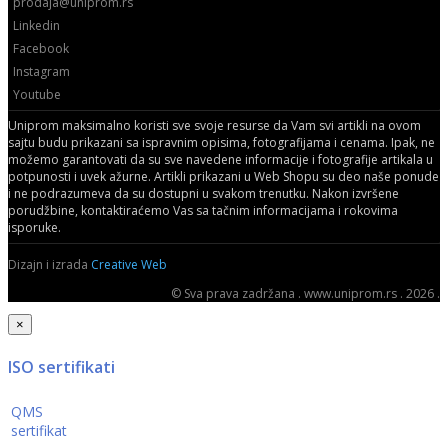
prodaja@uniprom.rs
Linkedin
Facebook
Instagram
Youtube
Uniprom maksimalno koristi sve svoje resurse da Vam svi artikli na ovom
sajtu budu prikazani sa ispravnim opisima, fotografijama i cenama. Ipak, ne
možemo garantovati da su sve navedene informacije i fotografije artikala u
potpunosti i uvek ažurne. Artikli prikazani u Web Shopu su deo naše ponude
i ne podrazumeva da su dostupni u svakom trenutku. Nakon izvršene
porudžbine, kontaktiraćemo Vas sa tačnim informacijama i rokovima
isporuke.
Dizajn i izrada
Creative Web
© Sva prava zadržana . www.uniprom.rs . 2026 .
×
ISO sertifikati
QMS
sertifikat