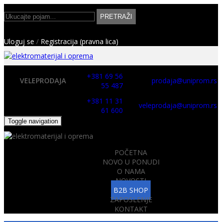
PRETRAŽI
Uloguj se
/
Registracija (pravna lica)
+381 69 56
VELEPRODAJA
prodaja@uniprom.rs
55 487
+381 11 31
veleprodaja@uniprom.rs
61 600
Toggle navigation
POČETNA
NOVO U PONUDI
O NAMA
NOVOSTI
B2B SHOP
ZAPOSLENJE
KONTAKT