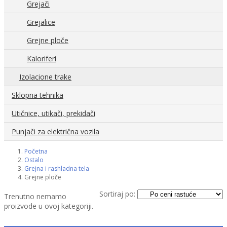
Grejači
Grejalice
Grejne ploče
Kaloriferi
Izolacione trake
Sklopna tehnika
Utičnice, utikači, prekidači
Punjači za električna vozila
Početna
Ostalo
Grejna i rashladna tela
Grejne ploče
Sortiraj po:
Trenutno nemamo
proizvode u ovoj kategoriji.