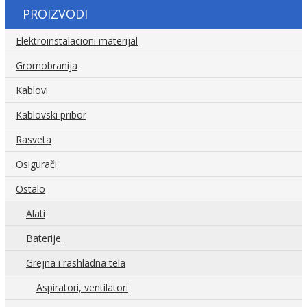
PROIZVODI
Elektroinstalacioni materijal
Gromobranija
Kablovi
Kablovski pribor
Rasveta
Osigurači
Ostalo
Alati
Baterije
Grejna i rashladna tela
Aspiratori, ventilatori