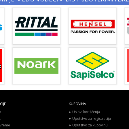
IJE
KUPOVINA
a
Uslovi korišćenja
t
Uputstvo za registraciju
vreme
Uputstvo za kupovinu