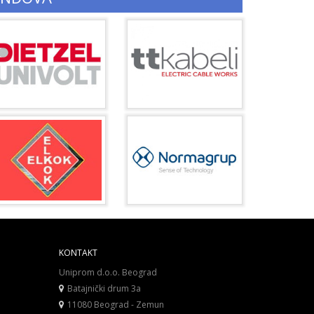
KONTAKT
Uniprom d.o.o. Beograd
Batajnički drum 3a
11080 Beograd - Zemun