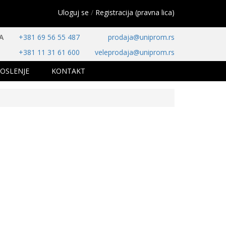
Uloguj se
/
Registracija (pravna lica)
A
+381 69 56 55 487
prodaja@uniprom.rs
+381 11 31 61 600
veleprodaja@uniprom.rs
OSLENJE
KONTAKT