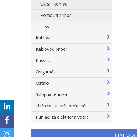
Ukrsni komadi
Pomoćni pribor
sve
Kablovi
Kablovski pribor
Rasveta
Osigurači
Ostalo
Sklopna tehnika
Utičnice, utikači, prekidači
Punjači za električna vozila
UNIPR