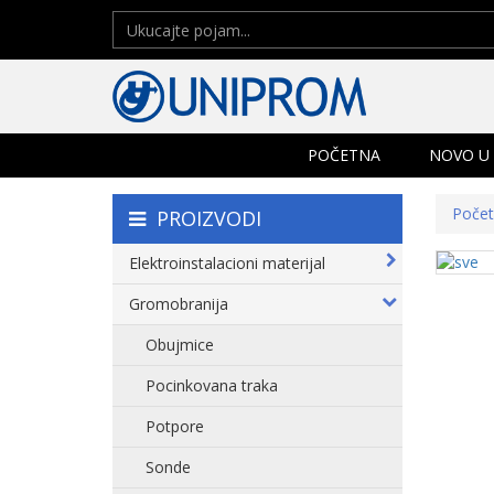
POČETNA
NOVO U
Poče
PROIZVODI
Elektroinstalacioni materijal
Gromobranija
Obujmice
Pocinkovana traka
Potpore
Sonde