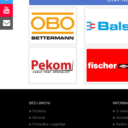
BRZI LINKOVI
INFORMAC
Početna
O nam
Novosti
Kontak
Primedbe i sugestije
Radno 