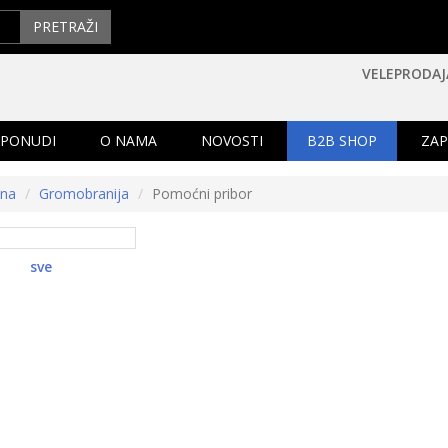
PRETRAŽI
VELEPRODAJ
 PONUDI
O NAMA
NOVOSTI
B2B SHOP
ZAP
tna
Gromobranija
Pomoćni pribor
sve