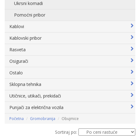
Ukrsni komadi
Pomoćni pribor
Kablovi
Kablovski pribor
Rasveta
Osigurači
Ostalo
Sklopna tehnika
Utičnice, utikači, prekidači
Punjači za električna vozila
Početna
Gromobranija
Obujmice
Sortiraj po: