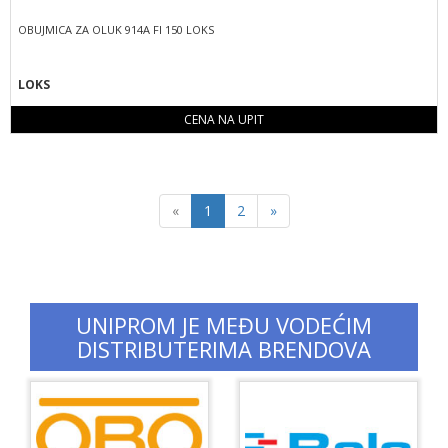
OBUJMICA ZA OLUK 914A FI 150 LOKS
LOKS
CENA NA UPIT
Previous
Next
«
1
2
»
UNIPROM JE MEĐU VODEĆIM
DISTRIBUTERIMA BRENDOVA