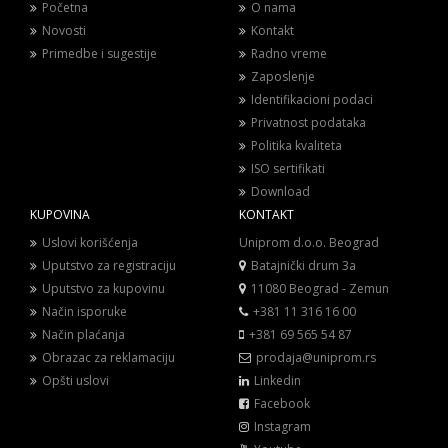
Početna
O nama
Novosti
Kontakt
Primedbe i sugestije
Radno vreme
Zaposlenje
Identifikacioni podaci
Privatnost podataka
Politika kvaliteta
ISO sertifikati
Download
KUPOVINA
KONTAKT
Uslovi korišćenja
Uniprom d.o.o. Beograd
Uputstvo za registraciju
Batajnički drum 3a
Uputstvo za kupovinu
11080 Beograd - Zemun
Način isporuke
+381 11 316 16 00
Način plaćanja
+381 69 565 54 87
Obrazac za reklamaciju
prodaja@uniprom.rs
Opšti uslovi
Linkedin
Facebook
Instagram