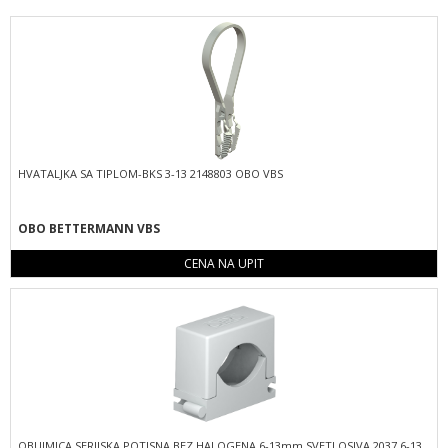
HVATALJKA SA TIPLOM-BKS 3-13 2148803 OBO VBS
OBO BETTERMANN VBS
CENA NA UPIT
OBUJMICA SERIJSKA POTISNA BEZ HALOGENA 6-13mm SVETLOSIVA 2037 6-13