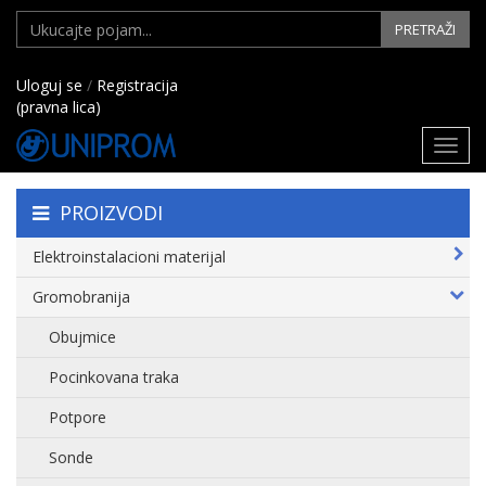
PRETRAŽI
Uloguj se
/
Registracija
(pravna lica)
Toggl
navig
PROIZVODI
Elektroinstalacioni materijal
Gromobranija
Obujmice
Pocinkovana traka
Potpore
Sonde