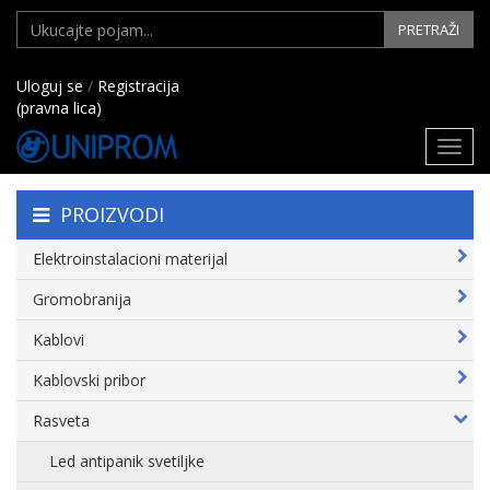
PRETRAŽI
Uloguj se
/
Registracija
(pravna lica)
Toggl
navig
PROIZVODI
Elektroinstalacioni materijal
Gromobranija
Kablovi
Kablovski pribor
Rasveta
Led antipanik svetiljke