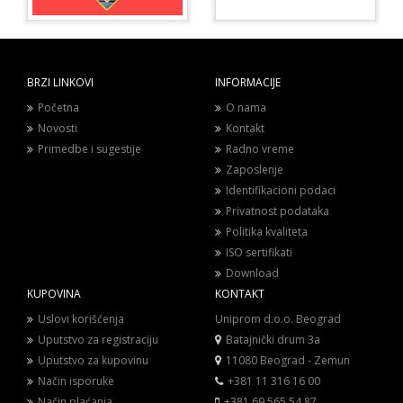
BRZI LINKOVI
INFORMACIJE
Početna
O nama
Novosti
Kontakt
Primedbe i sugestije
Radno vreme
Zaposlenje
Identifikacioni podaci
Privatnost podataka
Politika kvaliteta
ISO sertifikati
Download
KUPOVINA
KONTAKT
Uslovi korišćenja
Uniprom d.o.o. Beograd
Uputstvo za registraciju
Batajnički drum 3a
Uputstvo za kupovinu
11080 Beograd - Zemun
Način isporuke
+381 11 316 16 00
Način plaćanja
+381 69 565 54 87