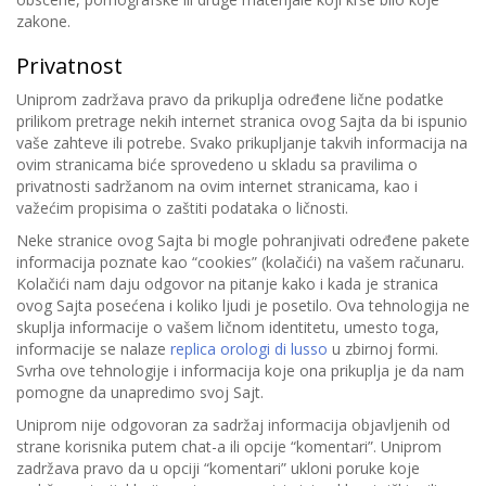
zakone.
Privatnost
Uniprom zadržava pravo da prikuplja određene lične podatke
prilikom pretrage nekih internet stranica ovog Sajta da bi ispunio
vaše zahteve ili potrebe. Svako prikupljanje takvih informacija na
ovim stranicama biće sprovedeno u skladu sa pravilima o
privatnosti sadržanom na ovim internet stranicama, kao i
važećim propisima o zaštiti podataka o ličnosti.
Neke stranice ovog Sajta bi mogle pohranjivati određene pakete
informacija poznate kao “cookies” (kolačići) na vašem računaru.
Kolačići nam daju odgovor na pitanje kako i kada je stranica
ovog Sajta posećena i koliko ljudi je posetilo. Ova tehnologija ne
skuplja informacije o vašem ličnom identitetu, umesto toga,
informacije se nalaze
replica orologi di lusso
u zbirnoj formi.
Svrha ove tehnologije i informacija koje ona prikuplja je da nam
pomogne da unapredimo svoj Sajt.
Uniprom nije odgovoran za sadržaj informacija objavljenih od
strane korisnika putem chat-a ili opcije “komentari”. Uniprom
zadržava pravo da u opciji “komentari” ukloni poruke koje