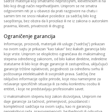
sadrže materijal koji smatramo nepristojnim, klevetničkim ili na
bilo koji drugi način neprihvatljivim. Uniprom se ne smatra
odgovornim niti je u obavezi da prati razgovore na chatu i
samim tim ne snosi nikakve posledice za sadržaj bilo kog
saopštenja, bez obzira da li proizilazi ili ne iz zakona o autorskim
pravima, kleveti, privatnosti ili drugog.
Ograničenje garancija
Informacije, proizvodi, materijali i/ili usluge (“sadržaj”) prikazan
na ovom sajtu je prikazan “kao takav” bez ikakvih garancija bilo
koje vrste. Uniprom se eksplicitno ograničava do maksimalnog
stepena određenog zakonom, od bilo kakve direktne, indirektne
statutarne ili bilo koje druge garancije ili zastupništva, uključujući
garancije tržišne isplativosti, pogodnosti za određenu svrhu ili
poštovanja intelektualnih ili svojinskih prava. Sadržaj čine
isključivo informacije opšte prirode, koje nisu namenjene za
rešavanje specifičnih situacija ili za neku konkretnu osobu ili
entitet, i koje ne predstavljaju profesionalni savet.
U maksimalnom stepenu koji zakon dozvoljava, Uniprom ne
daje garancije za tačnost, primenjivost, pouzdanost i
kompletnost sadržaja na ovom sajtu, kao ni garanciju
neprekidnog rada, pravovremenosti, bezbednosti ili odsustva