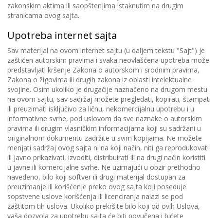
zakonskim aktima ili saopštenjima istaknutim na drugim
stranicama ovog sajta.
Upotreba internet sajta
Sav materijal na ovom internet sajtu (u daljem tekstu "Sajt") je
zaštićen autorskim pravima i svaka neovlašćena upotreba može
predstavljati kršenje Zakona o autorskom i srodnim pravima,
Zakona o žigovima ili drugih zakona iz oblasti intelektualne
svojine. Osim ukoliko je drugačije naznačeno na drugom mestu
na ovom sajtu, sav sadržaj možete pregledati, kopirati, štampati
ili preuzimati isključivo za ličnu, nekomercijalnu upotrebu i u
informativne svrhe, pod uslovom da sve naznake o autorskim
pravima ili drugim vlasničkim informacijama koji su sadržani u
originalnom dokumentu zadržite u svim kopijama. Ne možete
menjati sadržaj ovog sajta ni na koji način, niti ga reprodukovati
ili javno prikazivati, izvoditi, distribuirati ili na drugi način koristiti
u javne ili komercijalne svrhe. Ne uzimajući u obzir prethodno
navedeno, bilo koji softver ili drugi materijal dostupan za
preuzimanje ili korišćenje preko ovog sajta koji poseduje
sopstvene uslove korišćenja ili licenciranja nalazi se pod
zaštitom tih uslova. Ukoliko prekršite bilo koji od ovih Uslova,
vaša dozvola za upotrebu sajta će biti povučena i bićete