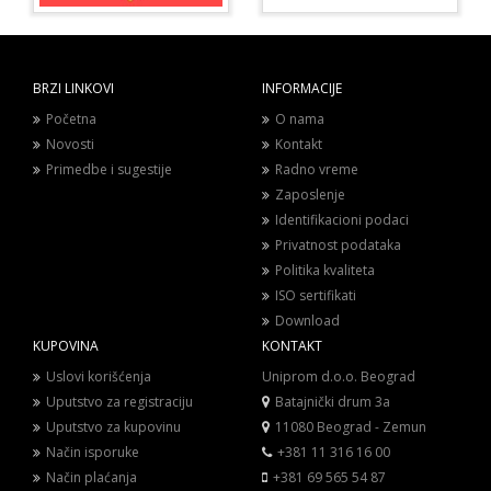
BRZI LINKOVI
INFORMACIJE
Početna
O nama
Novosti
Kontakt
Primedbe i sugestije
Radno vreme
Zaposlenje
Identifikacioni podaci
Privatnost podataka
Politika kvaliteta
ISO sertifikati
Download
KUPOVINA
KONTAKT
Uslovi korišćenja
Uniprom d.o.o. Beograd
Uputstvo za registraciju
Batajnički drum 3a
Uputstvo za kupovinu
11080 Beograd - Zemun
Način isporuke
+381 11 316 16 00
Način plaćanja
+381 69 565 54 87