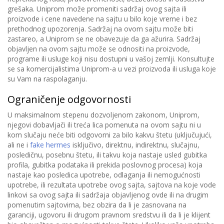
grešaka. Uniprom može promeniti sadržaj ovog sajta ili
proizvode i cene navedene na sajtu u bilo koje vreme i bez
prethodnog upozorenja. Sadržaj na ovom sajtu može biti
zastareo, a Uniprom se ne obavezuje da ga ažurira. Sadržaj
objavljen na ovom sajtu može se odnositi na proizvode,
programe ili usluge koji nisu dostupni u vašoj zemlji. Konsultujte
se sa komercijalistima Uniprom-a u vezi proizvoda ili usluga koje
su Vam na raspolaganju.
Ograničenje odgovornosti
U maksimalnom stepenu dozvoljenom zakonom, Uniprom,
njegovi dobavljači ili treća lica pomenuta na ovom sajtu ni u
kom slučaju neće biti odgovorni za bilo kakvu štetu (uključujući,
ali ne i
fake hermes
isključivo, direktnu, indirektnu, slučajnu,
posledičnu, posebnu štetu, ili takvu koja nastaje usled gubitka
profila, gubitka podataka ili prekida poslovnog procesa) koja
nastaje kao posledica upotrebe, odlaganja ili nemogućnosti
upotrebe, ili rezultata upotrebe ovog sajta, sajtova na koje vode
linkovi sa ovog sajta ili sadržaja objavljenog ovde ili na drugim
pomenutim sajtovima, bez obzira da li je zasnovana na
garanciji, ugovoru ili drugom pravnom sredstvu ili da li je klijent