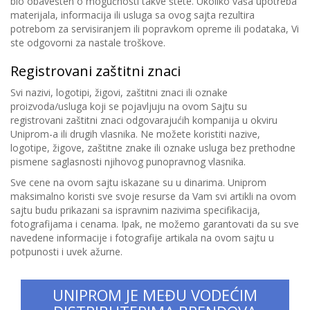
bio obavešten o mogućnosti takve štete. Ukoliko vaša upotreba
materijala, informacija ili usluga sa ovog sajta rezultira
potrebom za servisiranjem ili popravkom opreme ili podataka, Vi
ste odgovorni za nastale troškove.
Registrovani zaštitni znaci
Svi nazivi, logotipi, žigovi, zaštitni znaci ili oznake
proizvoda/usluga koji se pojavljuju na ovom Sajtu su
registrovani zaštitni znaci odgovarajućih kompanija u okviru
Uniprom-a ili drugih vlasnika. Ne možete koristiti nazive,
logotipe, žigove, zaštitne znake ili oznake usluga bez prethodne
pismene saglasnosti njihovog punopravnog vlasnika.
Sve cene na ovom sajtu iskazane su u dinarima. Uniprom
maksimalno koristi sve svoje resurse da Vam svi artikli na ovom
sajtu budu prikazani sa ispravnim nazivima specifikacija,
fotografijama i cenama. Ipak, ne možemo garantovati da su sve
navedene informacije i fotografije artikala na ovom sajtu u
potpunosti i uvek ažurne.
UNIPROM JE MEĐU VODEĆIM