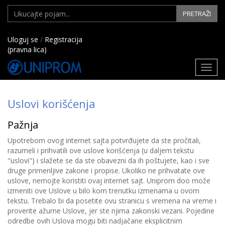
PRETRAŽI
Uloguj se
/
Registracija
(pravna lica)
Toggl
navig
Uslovi korišćenja
Pažnja
Upotrebom ovog internet sajta potvrđujete da ste pročitali,
razumeli i prihvatili ove uslove korišćenja (u daljem tekstu
"uslovi") i slažete se da ste obavezni da ih poštujete, kao i sve
druge primenljive zakone i propise. Ukoliko ne prihvatate ove
uslove, nemojte koristiti ovaj internet sajt. Uniprom doo može
izmeniti ove Uslove u bilo kom trenutku izmenama u ovom
tekstu. Trebalo bi da posetite ovu stranicu s vremena na vreme i
proverite ažurne Uslove, jer ste njima zakonski vezani. Pojedine
odredbe ovih Uslova mogu biti nadjačane eksplicitnim