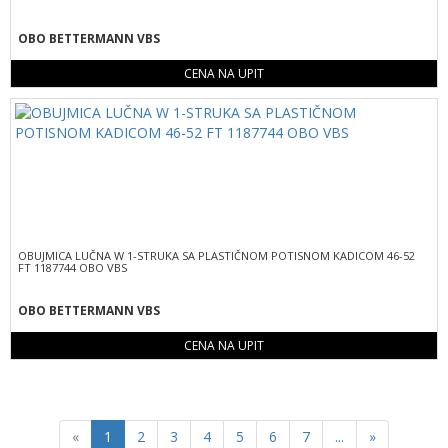
OBO BETTERMANN VBS
CENA NA UPIT
OBUJMICA LUČNA W 1-STRUKA SA PLASTIČNOM POTISNOM KADICOM 46-52
FT 1187744 OBO VBS
OBO BETTERMANN VBS
CENA NA UPIT
Previous
Next
«
1
2
3
4
5
6
7
...
»