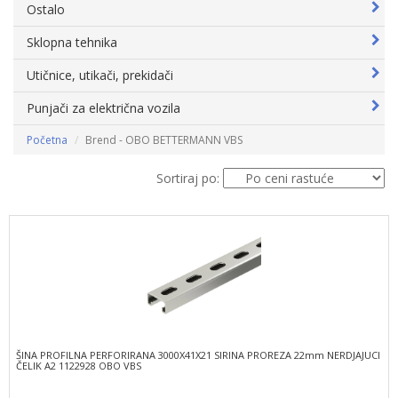
Ostalo
Sklopna tehnika
Utičnice, utikači, prekidači
Punjači za električna vozila
Početna
Brend - OBO BETTERMANN VBS
Sortiraj po:
ŠINA PROFILNA PERFORIRANA 3000X41X21 SIRINA PROREZA 22mm NERDJAJUCI
ČELIK A2 1122928 OBO VBS