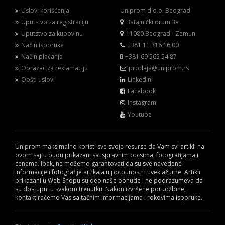
Uslovi korišćenja
Uniprom d.o.o. Beograd
Uputstvo za registraciju
Batajnički drum 3a
Uputstvo za kupovinu
11080 Beograd - Zemun
Način isporuke
+381 11 316 16 00
Način plaćanja
+381 69 565 54 87
Obrazac za reklamaciju
prodaja@uniprom.rs
Opšti uslovi
Linkedin
Facebook
Instagram
Youtube
Uniprom maksimalno koristi sve svoje resurse da Vam svi artikli na
ovom sajtu budu prikazani sa ispravnim opisima, fotografijama i
cenama. Ipak, ne možemo garantovati da su sve navedene
informacije i fotografije artikala u potpunosti i uvek ažurne. Artikli
prikazani u Web Shopu su deo naše ponude i ne podrazumeva da
su dostupni u svakom trenutku. Nakon izvršene porudžbine,
kontaktiraćemo Vas sa tačnim informacijama i rokovima isporuke.