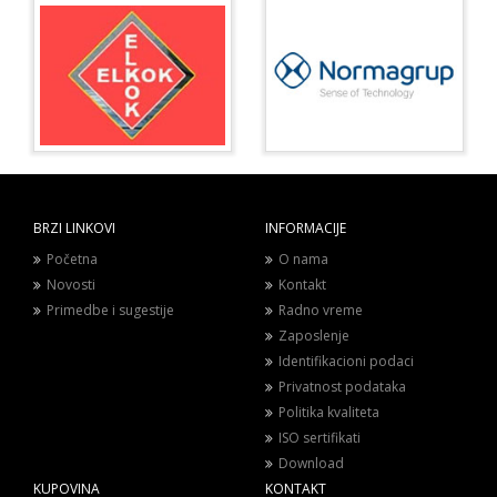
BRZI LINKOVI
INFORMACIJE
Početna
O nama
Novosti
Kontakt
Primedbe i sugestije
Radno vreme
Zaposlenje
Identifikacioni podaci
Privatnost podataka
Politika kvaliteta
ISO sertifikati
Download
KUPOVINA
KONTAKT