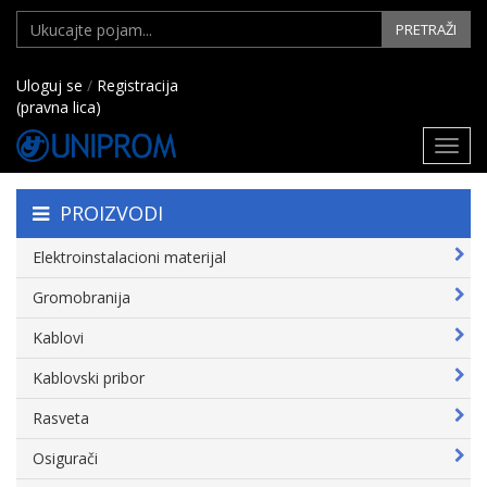
PRETRAŽI
Uloguj se
/
Registracija
(pravna lica)
Toggl
navig
PROIZVODI
Elektroinstalacioni materijal
Gromobranija
Kablovi
Kablovski pribor
Rasveta
Osigurači