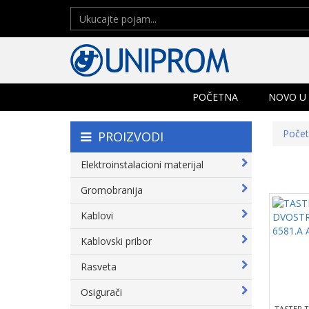
POČETNA
NOVO U
Poče
PROIZVODI
Elektroinstalacioni materijal
Gromobranija
Kablovi
Kablovski pribor
Rasveta
Osigurači
TASTER 