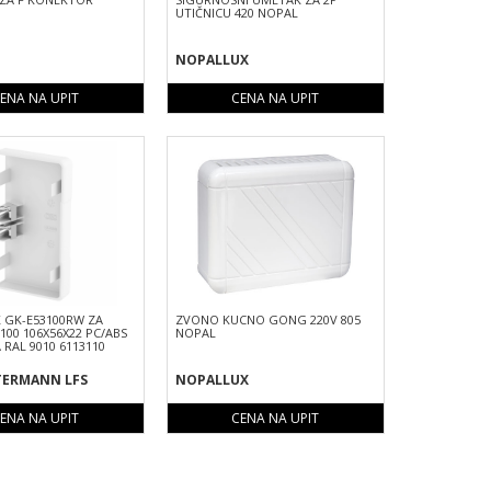
UTIČNICU 420 NOPAL
NOPALLUX
ENA NA UPIT
CENA NA UPIT
 GK-E53100RW ZA
ZVONO KUCNO GONG 220V 805
 100 106X56X22 PC/ABS
NOPAL
 RAL 9010 6113110
TERMANN LFS
NOPALLUX
ENA NA UPIT
CENA NA UPIT