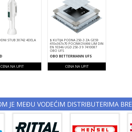
DNI STUB 30742 4DELA
$ KUTIJA PODNA 250-3 ZA GES9
410x367x70 POCINKOVANI LIM DIN
EN 10346 UGD 250-3 9 7410087
OBO UFS
D
OBO BETTERMANN UFS
CENA NA UPIT
CENA NA UPIT
OM JE MEĐU VODEĆIM DISTRIBUTERIMA BR