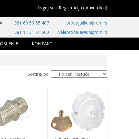
Uloguj se
/
Registracija (pravna lica)
A
+381 69 56 55 487
prodaja@uniprom.rs
+381 11 31 61 600
veleprodaja@uniprom.rs
OSLENJE
KONTAKT
Sortiraj po:
ZA F KONEKTOR
SIGURNOSNI UMETAK ZA 2P