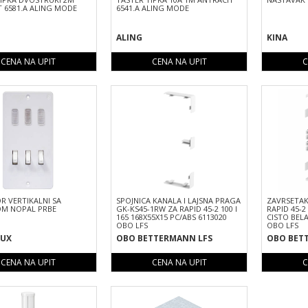
 6581.A ALING MODE
6541.A ALING MODE
ALING
KINA
CENA NA UPIT
CENA NA UPIT
C
R VERTIKALNI SA
SPOJNICA KANALA I LAJSNA PRAGA
ZAVRSETAK
OM NOPAL PRBE
GK-KS45-1RW ZA RAPID 45-2 100 I
RAPID 45-2
165 168X55X15 PC/ABS 6113020
CISTO BELA
OBO LFS
OBO LFS
UX
OBO BETTERMANN LFS
OBO BET
CENA NA UPIT
CENA NA UPIT
C