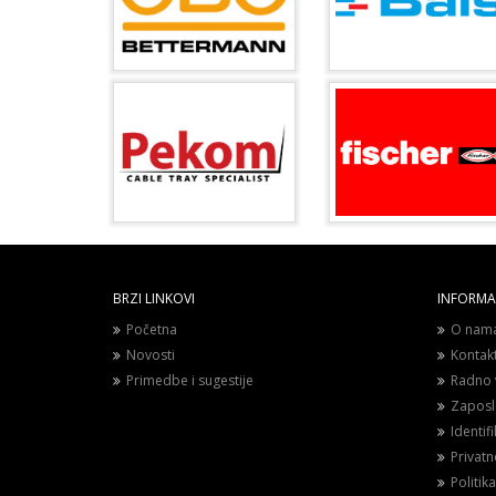
BRZI LINKOVI
INFORMAC
Početna
O nam
Novosti
Kontak
Primedbe i sugestije
Radno 
Zaposl
Identif
Privat
Politika