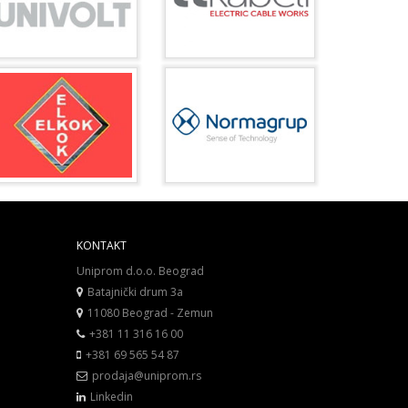
KONTAKT
Uniprom d.o.o. Beograd
Batajnički drum 3a
11080 Beograd - Zemun
+381 11 316 16 00
+381 69 565 54 87
prodaja@uniprom.rs
Linkedin