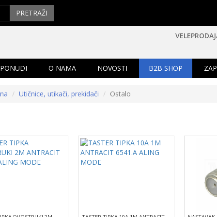
PRETRAŽI
VELEPRODAJ
 PONUDI
O NAMA
NOVOSTI
B2B SHOP
ZAP
tna
Utičnice, utikači, prekidači
Ostalo
TIPKA DVOSTRUKI 2M
TASTER TIPKA 10A 1M ANTRACIT
NASTAVAK 