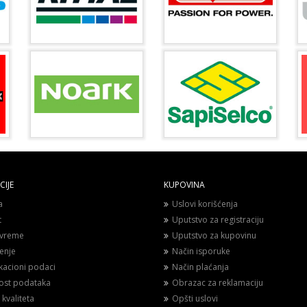
IJE
KUPOVINA
a
Uslovi korišćenja
t
Uputstvo za registraciju
vreme
Uputstvo za kupovinu
enje
Način isporuke
ikacioni podaci
Način plaćanja
nost podataka
Obrazac za reklamaciju
 kvaliteta
Opšti uslovi