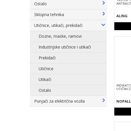
Ostalo
ANTRACIT
Sklopna tehnika
ALING
Utičnice, utikači, prekidači
Dozne, maske, ramovi
Industrijske utičnice i utikači
Prekidači
Utičnice
Utikači
INDIKATO
UTIČNIC
Ostalo
Punjači za električna vozila
NOPALL