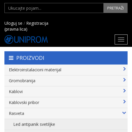
PRETRAŽI
Uloguj se
/
Registracija
(pravna lica)
Toggl
navig
PROIZVODI
Elektroinstalacioni materijal
Gromobranija
Kablovi
Kablovski pribor
Rasveta
Led antipanik svetiljke