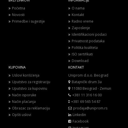
BRZI LINKOVI
INFORMACIJE
Početna
O nama
Novosti
Kontakt
Primedbe i sugestije
Radno vreme
Zaposlenje
Identifikacioni podaci
Privatnost podataka
Politika kvaliteta
ISO sertifikati
Download
KUPOVINA
KONTAKT
Uslovi korišćenja
Uniprom d.o.o. Beograd
Uputstvo za registraciju
Batajnički drum 3a
Uputstvo za kupovinu
11080 Beograd - Zemun
Način isporuke
+381 11 316 16 00
Način plaćanja
+381 69 565 54 87
Obrazac za reklamaciju
prodaja@uniprom.rs
Opšti uslovi
Linkedin
Facebook
Instagram