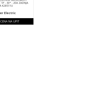
1P - 30° - 20A ZADNJA
 K2B511U
er Electric
CENA NA UPIT