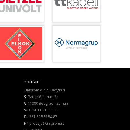
KONTAKT
Uniprom d.o.o. Beograd
Batajnički drum 3a
11080 Beograd - Zemun
+381 11 316 16 00
+381 69 565 54 87
prodaja@uniprom.rs