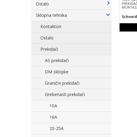
Ostalo
PREKIDAČ 
MONTAZA
Sklopna tehnika
Schneid
Kontaktori
Ostalo
Prekidači
AS prekidači
DM sklopke
Granični prekidači
Grebenasti prekidači
10A
16A
20-25A