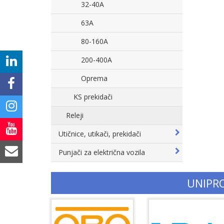
32-40A
63A
80-160A
200-400A
Oprema
KS prekidači
Releji
Utičnice, utikači, prekidači
Punjači za električna vozila
UNIPR