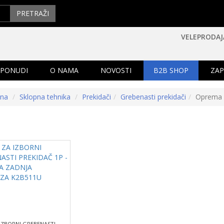
PRETRAŽI
VELEPRODAJ
 PONUDI
O NAMA
NOVOSTI
B2B SHOP
ZAP
tna
Sklopna tehnika
Prekidači
Grebenasti prekidači
Oprema
IZBORNI GREBENASTI