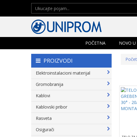
POČETNA
NOVO U
Poče
PROIZVODI
Elektroinstalacioni materijal
Gromobranija
Kablovi
Kablovski pribor
Rasveta
Osigurači
TELO ZA 