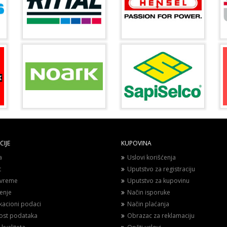
IJE
KUPOVINA
a
Uslovi korišćenja
t
Uputstvo za registraciju
vreme
Uputstvo za kupovinu
enje
Način isporuke
ikacioni podaci
Način plaćanja
nost podataka
Obrazac za reklamaciju