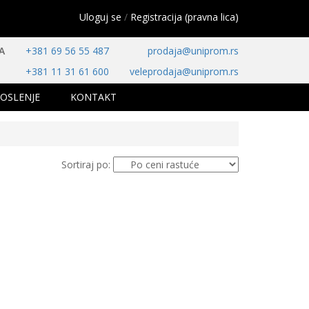
Uloguj se
/
Registracija (pravna lica)
A
+381 69 56 55 487
prodaja@uniprom.rs
+381 11 31 61 600
veleprodaja@uniprom.rs
OSLENJE
KONTAKT
Sortiraj po: