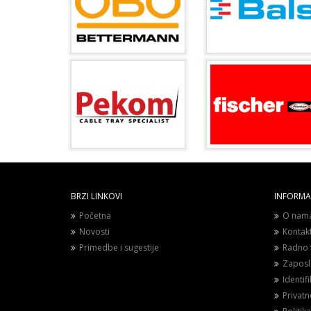
BRZI LINKOVI
INFORMAC
Početna
O nam
Novosti
Kontak
Primedbe i sugestije
Radno 
Zaposl
Identif
Privat