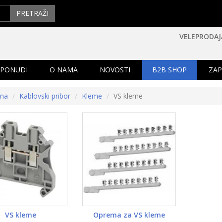
PRETRAŽI
VELEPRODAJ
 PONUDI
O NAMA
NOVOSTI
B2B SHOP
ZAP
tna
Kablovski pribor
Kleme
VS kleme
VS kleme
Oprema za VS kleme