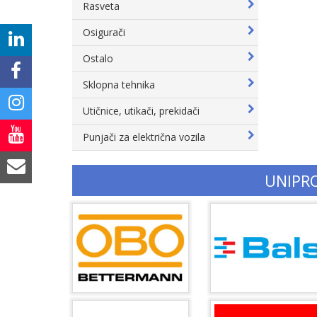
Rasveta
Osigurači
Ostalo
Sklopna tehnika
Utičnice, utikači, prekidači
Punjači za električna vozila
UNIPR