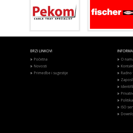
BRZI LINKOVI
INFORMAC
Početna
O nam
Novosti
Kontak
Primedbe i sugestije
Radno 
Zaposl
Identif
Privat
Politika
ISO sert
Downl