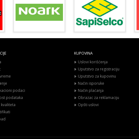
IJE
KUPOVINA
a
Uslovi korišćenja
t
Uputstvo za registraciju
vreme
Uputstvo za kupovinu
enje
Način isporuke
ikacioni podaci
Način plaćanja
nost podataka
Obrazac za reklamaciju
 kvaliteta
Opšti uslovi
ifikati
oad