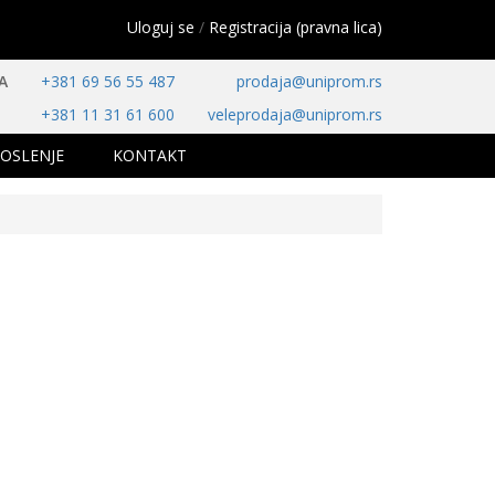
Uloguj se
/
Registracija (pravna lica)
A
+381 69 56 55 487
prodaja@uniprom.rs
+381 11 31 61 600
veleprodaja@uniprom.rs
OSLENJE
KONTAKT