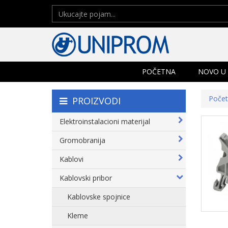
POČETNA
NOVO U
Poče
PROIZVODI
Elektroinstalacioni materijal
Gromobranija
Kablovi
Kablovski pribor
Kablovske spojnice
Kleme