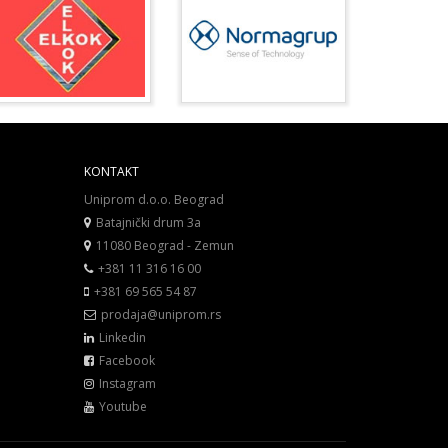
KONTAKT
Uniprom d.o.o. Beograd
Batajnički drum 3a
11080 Beograd - Zemun
+381 11 316 16 00
+381 69 565 54 87
prodaja@uniprom.rs
Linkedin
Facebook
Instagram
Youtube