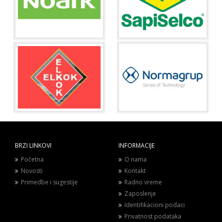
BRZI LINKOVI
INFORMACIJE
Početna
O nama
Novosti
Kontakt
Primedbe i sugestije
Radno vreme
Zaposlenje
Identifikacioni podaci
Privatnost podataka