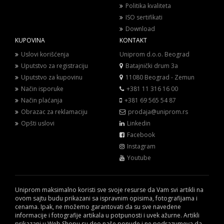
Politika kvaliteta
ISO sertifikati
Download
KUPOVINA
KONTAKT
Uslovi korišćenja
Uniprom d.o.o. Beograd
Uputstvo za registraciju
Batajnički drum 3a
Uputstvo za kupovinu
11080 Beograd - Zemun
Način isporuke
+381 11 316 16 00
Način plaćanja
+381 69 565 54 87
Obrazac za reklamaciju
prodaja@uniprom.rs
Opšti uslovi
Linkedin
Facebook
Instagram
Youtube
Uniprom maksimalno koristi sve svoje resurse da Vam svi artikli na
ovom sajtu budu prikazani sa ispravnim opisima, fotografijama i
cenama. Ipak, ne možemo garantovati da su sve navedene
informacije i fotografije artikala u potpunosti i uvek ažurne. Artikli
prikazani u Web Shopu su deo naše ponude i ne podrazumeva da