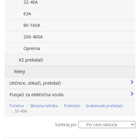
32-40A
63A
80-160A
200-400A
Oprema
KS prekidači
Releji
Utičnice, utikači, prekidači
Punjači za električna vozila
Početna
Sklopna tehnika
Prekidači
Grebenasti prekidači
32-40A
Sortiraj po: