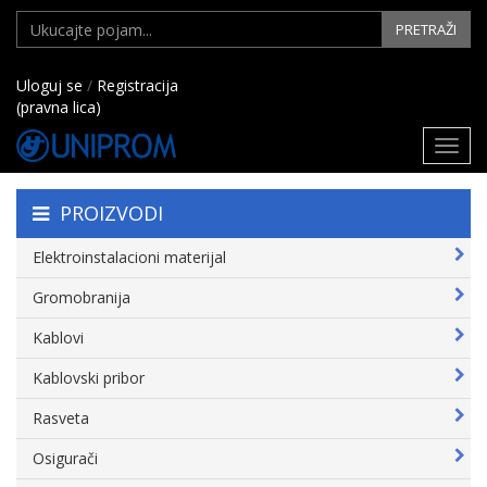
PRETRAŽI
Uloguj se
/
Registracija
(pravna lica)
Toggl
navig
PROIZVODI
Elektroinstalacioni materijal
Gromobranija
Kablovi
Kablovski pribor
Rasveta
Osigurači