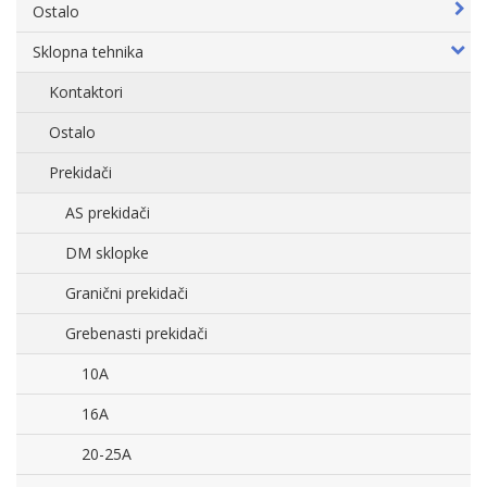
Ostalo
Sklopna tehnika
Kontaktori
Ostalo
Prekidači
AS prekidači
DM sklopke
Granični prekidači
Grebenasti prekidači
10A
16A
20-25A