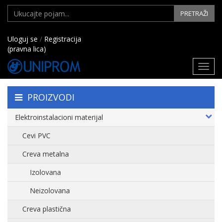
PRETRAŽI
Uloguj se
/
Registracija
(pravna lica)
Toggl
navig
PROIZVODI
Elektroinstalacioni materijal
Cevi PVC
Creva metalna
Izolovana
Neizolovana
Creva plastična