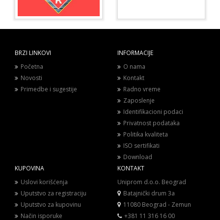
BRZI LINKOVI
INFORMACIJE
Početna
O nama
Novosti
Kontakt
Primedbe i sugestije
Radno vreme
Zaposlenje
Identifikacioni podaci
Privatnost podataka
Politika kvaliteta
ISO sertifikati
Download
KUPOVINA
KONTAKT
Uslovi korišćenja
Uniprom d.o.o. Beograd
Uputstvo za registraciju
Batajnički drum 3a
Uputstvo za kupovinu
11080 Beograd - Zemun
Način isporuke
+381 11 316 16 00