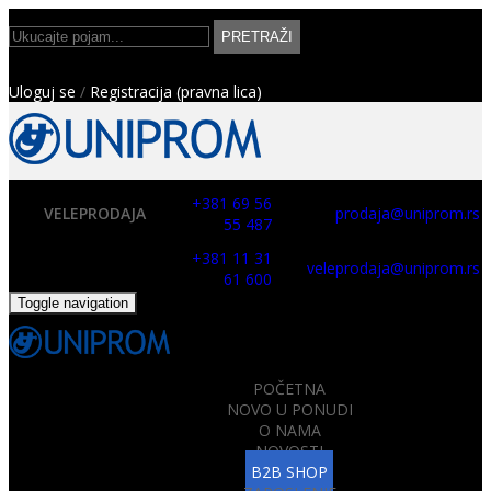
PRETRAŽI
Uloguj se
/
Registracija (pravna lica)
+381 69 56
VELEPRODAJA
prodaja@uniprom.rs
55 487
+381 11 31
veleprodaja@uniprom.rs
61 600
Toggle navigation
POČETNA
NOVO U PONUDI
O NAMA
NOVOSTI
B2B SHOP