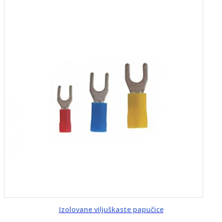
Izolovane viljuškaste papučice