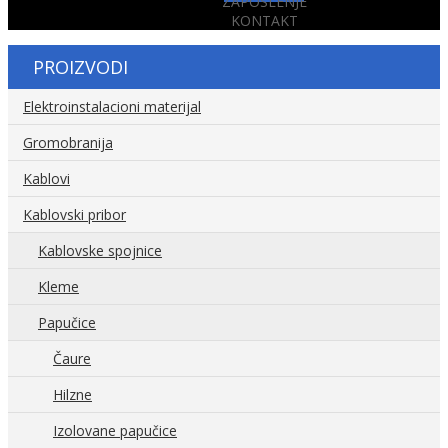
ZAPOSLENJE
KONTAKT
PROIZVODI
Elektroinstalacioni materijal
Gromobranija
Kablovi
Kablovski pribor
Kablovske spojnice
Kleme
Papučice
Čaure
Hilzne
Izolovane papučice