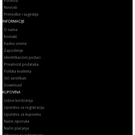
Početna
Novosti
Primedbe i sugestije
INFORMACIJE
O nama
Kontakt
Radno vreme
Zaposlenje
Identifikacioni podaci
Privatnost podataka
Politika kvaliteta
ISO sertifikati
Download
KUPOVINA
Uslovi korišćenja
Uputstvo za registraciju
Uputstvo za kupovinu
Način isporuke
Način plaćanja