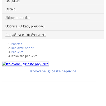
Osigurači
Ostalo
Sklopna tehnika
Utičnice, utikači, prekidači
Punjači za električna vozila
Početna
Kablovski pribor
Papučice
Izolovane papučice
Izolovane igličaste papučice