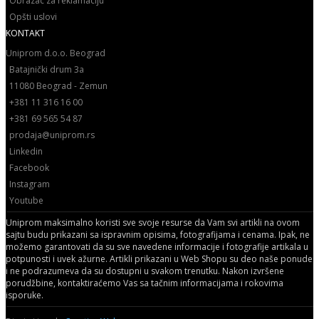
Obrazac za reklamaciju
Opšti uslovi
KONTAKT
Uniprom d.o.o. Beograd
Batajnički drum 3a
11080 Beograd - Zemun
+381 11 316 16 00
+381 69 565 54 87
prodaja@uniprom.rs
Linkedin
Facebook
Instagram
Youtube
Uniprom maksimalno koristi sve svoje resurse da Vam svi artikli na ovom
sajtu budu prikazani sa ispravnim opisima, fotografijama i cenama. Ipak, ne
možemo garantovati da su sve navedene informacije i fotografije artikala u
potpunosti i uvek ažurne. Artikli prikazani u Web Shopu su deo naše ponude
i ne podrazumeva da su dostupni u svakom trenutku. Nakon izvršene
porudžbine, kontaktiraćemo Vas sa tačnim informacijama i rokovima
isporuke.