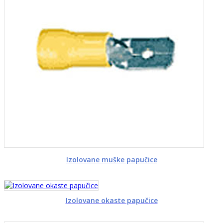
Izolovane muške papučice
Izolovane okaste papučice