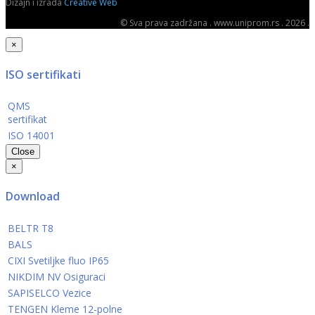
Dizajn i izrada
Creative Web
© Sva prava zadržana . www.uniprom.rs . 2026 .
×
ISO sertifikati
QMS
sertifikat
ISO 14001
Close
×
Download
BELTR T8
BALS
CIXI Svetiljke fluo IP65
NIKDIM NV Osiguraci
SAPISELCO Vezice
TENGEN Kleme 12-polne