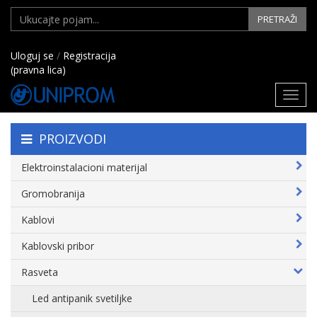
PRETRAŽI
Uloguj se
/
Registracija
(pravna lica)
Toggl
navig
PROIZVODI
Elektroinstalacioni materijal
Gromobranija
Kablovi
Kablovski pribor
Rasveta
Led antipanik svetiljke