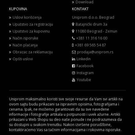
Download
KUPOVINA
KONTAKT
Uslovi korišćenja
Uniprom d.o.o. Beograd
Uputstvo za registraciju
Batajnički drum 3a
Uputstvo za kupovinu
11080 Beograd - Zemun
Način isporuke
+381 11 316 16 00
Način plaćanja
+381 69 565 54 87
Obrazac za reklamaciju
prodaja@uniprom.rs
Opšti uslovi
Linkedin
Facebook
Instagram
Youtube
Uniprom maksimalno koristi sve svoje resurse da Vam svi artikli na
ovom sajtu budu prikazani sa ispravnim opisima, fotografijama i
cenama. Ipak, ne možemo garantovati da su sve navedene
informacije i fotografije artikala u potpunosti i uvek ažurne. Artikli
prikazani u Web Shopu su deo naše ponude i ne podrazumeva da
su dostupni u svakom trenutku. Nakon izvršene porudžbine,
kontaktiraćemo Vas sa tačnim informacijama i rokovima isporuke.