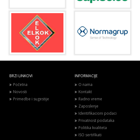
BRZI LINKOVI
INFORMACIJE
Početna
O nama
Novosti
Kontakt
Primedbe i sugestije
Radno vreme
Zaposlenje
Identifikacioni podaci
Privatnost podataka
Politika kvaliteta
ISO sertifikati