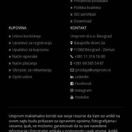
Privatnost podataka
Politika kvaliteta
ISO sertifikati
Download
KUPOVINA
KONTAKT
Uslovi korišćenja
Uniprom d.o.o. Beograd
Uputstvo za registraciju
Batajnički drum 3a
Uputstvo za kupovinu
11080 Beograd - Zemun
Način isporuke
+381 11 316 16 00
Način plaćanja
+381 69 565 54 87
Obrazac za reklamaciju
prodaja@uniprom.rs
Opšti uslovi
Linkedin
Facebook
Instagram
Youtube
Uniprom maksimalno koristi sve svoje resurse da Vam svi artikli na
ovom sajtu budu prikazani sa ispravnim opisima, fotografijama i
cenama. Ipak, ne možemo garantovati da su sve navedene
informacije i fotografije artikala u potpunosti i uvek ažurne. Artikli