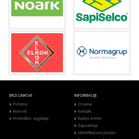
BRZI LINKOVI
INFORMACIJE
Početna
O nama
Novosti
Kontakt
Primedbe i sugestije
Radno vreme
Zaposlenje
Identifikacioni podaci