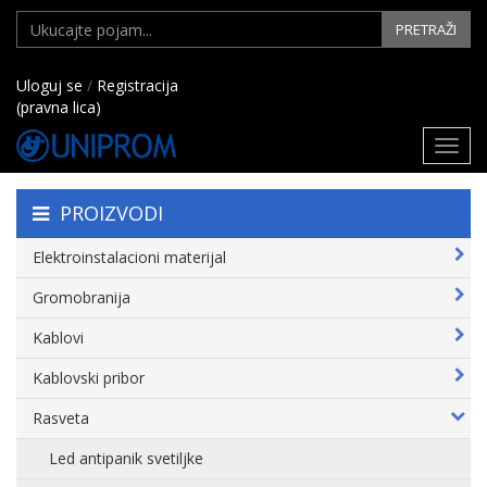
PRETRAŽI
Uloguj se
/
Registracija
(pravna lica)
Toggl
navig
PROIZVODI
Elektroinstalacioni materijal
Gromobranija
Kablovi
Kablovski pribor
Rasveta
Led antipanik svetiljke