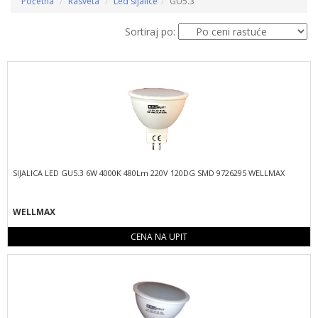
Početna
Rasveta
Led sijalice
GU5.3
Sortiraj po:
SIJALICA LED GU5.3 6W 4000K 480Lm 220V 120DG SMD 9726295 WELLMAX
WELLMAX
CENA NA UPIT