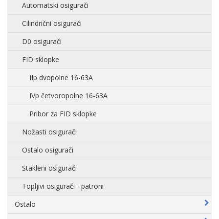
Automatski osigurači
Cilindrični osigurači
D0 osigurači
FID sklopke
IIp dvopolne 16-63A
IVp četvoropolne 16-63A
Pribor za FID sklopke
Nožasti osigurači
Ostalo osigurači
Stakleni osigurači
Topljivi osigurači - patroni
Ostalo