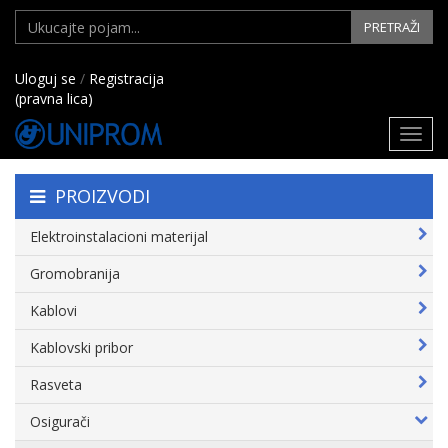
PRETRAŽI
Uloguj se
/
Registracija
(pravna lica)
Toggl
navig
PROIZVODI
Elektroinstalacioni materijal
Gromobranija
Kablovi
Kablovski pribor
Rasveta
Osigurači