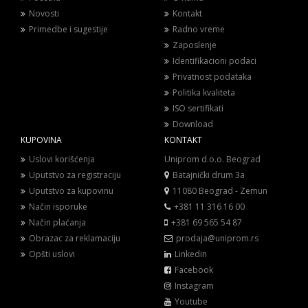
Novosti
Kontakt
Primedbe i sugestije
Radno vreme
Zaposlenje
Identifikacioni podaci
Privatnost podataka
Politika kvaliteta
ISO sertifikati
Download
KUPOVINA
KONTAKT
Uslovi korišćenja
Uniprom d.o.o. Beograd
Uputstvo za registraciju
Batajnički drum 3a
Uputstvo za kupovinu
11080 Beograd - Zemun
Način isporuke
+381 11 316 16 00
Način plaćanja
+381 69 565 54 87
Obrazac za reklamaciju
prodaja@uniprom.rs
Opšti uslovi
Linkedin
Facebook
Instagram
Youtube