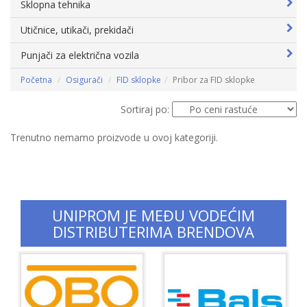
Sklopna tehnika
Utičnice, utikači, prekidači
Punjači za električna vozila
Početna
Osigurači
FID sklopke
Pribor za FID sklopke
Sortiraj po:
Trenutno nemamo proizvode u ovoj kategoriji.
UNIPROM JE MEĐU VODEĆIM
DISTRIBUTERIMA BRENDOVA