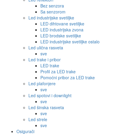
Bez senzora
Sa senzorom
Led industrijske svetiljke
LED dihtovane svetiljke
LED industrijska zvona
LED brodske svetiljke
LED industrijske svetiljke ostalo
Led ulična rasveta
sve
Led trake i pribor
LED trake
Profil za LED trake
Pomoćni pribor za LED trake
Led plafonjere
sve
Led spotovi i downlight
sve
Led šinska rasveta
sve
Led strele
sve
Osigurači