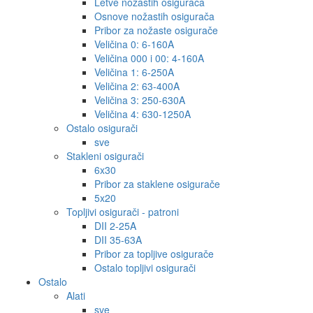
Letve nožastih osigurača
Osnove nožastih osigurača
Pribor za nožaste osigurače
Veličina 0: 6-160A
Veličina 000 i 00: 4-160A
Veličina 1: 6-250A
Veličina 2: 63-400A
Veličina 3: 250-630A
Veličina 4: 630-1250A
Ostalo osigurači
sve
Stakleni osigurači
6x30
Pribor za staklene osigurače
5x20
Topljivi osigurači - patroni
DII 2-25A
DII 35-63A
Pribor za topljive osigurače
Ostalo topljivi osigurači
Ostalo
Alati
sve