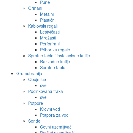
Pune
Ormani
Metalni
Plastični
Kablovski regali
Lestvičasti
Mrežasti
Perforirani
Pribor za regale
Spratne table i instalacione kutije
Razvodne kutije
Spratne table
Gromobranija
Obujmice
sve
Pocinkovana traka
sve
Potpore
Krovni vod
Potpora za vod
Sonde
Cevni uzemljivači
Profilni uzemljivači