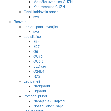
Metričke uvodnice CUZN
Kontramatice CUZN
Ostali kablovski pribor
sve
Rasveta
Led antipanik svetiljke
sve
Led sijalice
E14
E27
G9
GU10
GU5.3
LED cevi
G24D1
R7S
Led paneli
Nadgradni
Ugradni
Pomoćni pribor
Napajanja - Drajveri
Nosači, okviri, sajle
Led reflektori