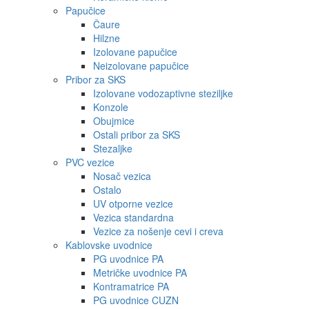
Papučice
Čaure
Hilzne
Izolovane papučice
Neizolovane papučice
Pribor za SKS
Izolovane vodozaptivne steziljke
Konzole
Obujmice
Ostali pribor za SKS
Stezaljke
PVC vezice
Nosač vezica
Ostalo
UV otporne vezice
Vezica standardna
Vezice za nošenje cevi i creva
Kablovske uvodnice
PG uvodnice PA
Metričke uvodnice PA
Kontramatrice PA
PG uvodnice CUZN