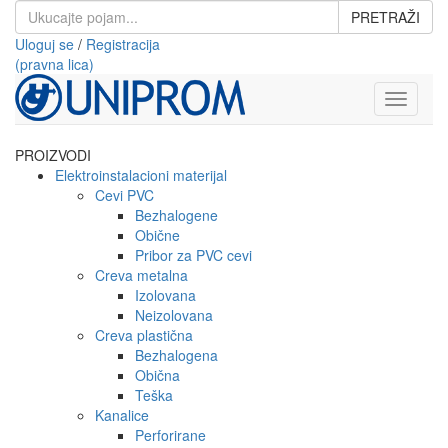
PRETRAŽI
Uloguj se
/
Registracija
(pravna lica)
Toggle
navigati
PROIZVODI
Elektroinstalacioni materijal
Cevi PVC
Bezhalogene
Obične
Pribor za PVC cevi
Creva metalna
Izolovana
Neizolovana
Creva plastična
Bezhalogena
Obična
Teška
Kanalice
Perforirane