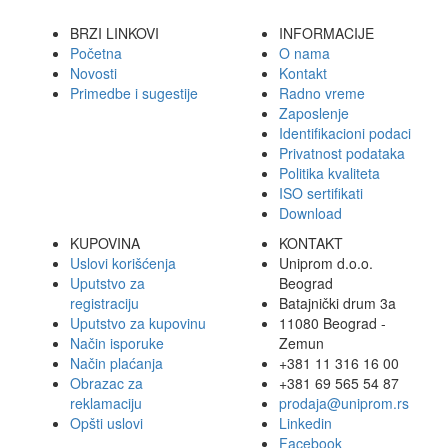
BRZI LINKOVI
INFORMACIJE
Početna
O nama
Novosti
Kontakt
Primedbe i sugestije
Radno vreme
Zaposlenje
Identifikacioni podaci
Privatnost podataka
Politika kvaliteta
ISO sertifikati
Download
KUPOVINA
KONTAKT
Uslovi korišćenja
Uniprom d.o.o.
Uputstvo za
Beograd
registraciju
Batajnički drum 3a
Uputstvo za kupovinu
11080 Beograd -
Način isporuke
Zemun
Način plaćanja
+381 11 316 16 00
Obrazac za
+381 69 565 54 87
reklamaciju
prodaja@uniprom.rs
Opšti uslovi
Linkedin
Facebook