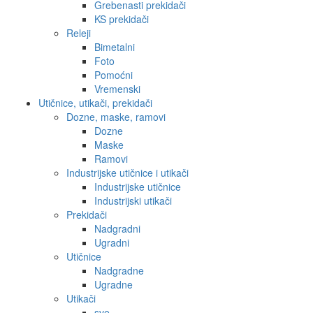
Grebenasti prekidači
KS prekidači
Releji
Bimetalni
Foto
Pomoćni
Vremenski
Utičnice, utikači, prekidači
Dozne, maske, ramovi
Dozne
Maske
Ramovi
Industrijske utičnice i utikači
Industrijske utičnice
Industrijski utikači
Prekidači
Nadgradni
Ugradni
Utičnice
Nadgradne
Ugradne
Utikači
sve