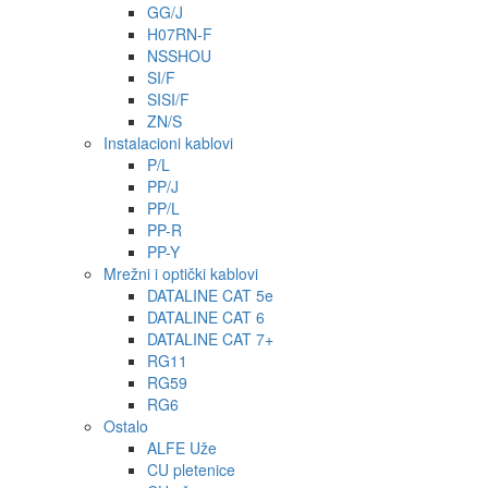
GG/J
H07RN-F
NSSHOU
SI/F
SISI/F
ZN/S
Instalacioni kablovi
P/L
PP/J
PP/L
PP-R
PP-Y
Mrežni i optički kablovi
DATALINE CAT 5e
DATALINE CAT 6
DATALINE CAT 7+
RG11
RG59
RG6
Ostalo
ALFE Uže
CU pletenice