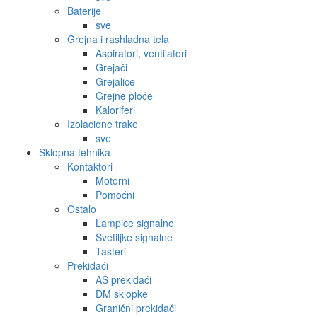
Baterije
sve
Grejna i rashladna tela
Aspiratori, ventilatori
Grejači
Grejalice
Grejne ploče
Kaloriferi
Izolacione trake
sve
Sklopna tehnika
Kontaktori
Motorni
Pomoćni
Ostalo
Lampice signalne
Svetiljke signalne
Tasteri
Prekidači
AS prekidači
DM sklopke
Granični prekidači