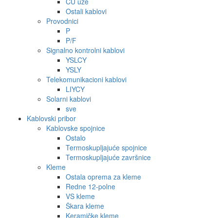
CU uže
Ostali kablovi
Provodnici
P
P/F
Signalno kontrolni kablovi
YSLCY
YSLY
Telekomunikacioni kablovi
LIYCY
Solarni kablovi
sve
Kablovski pribor
Kablovske spojnice
Ostalo
Termoskupljajuće spojnice
Termoskupljajuće završnice
Kleme
Ostala oprema za kleme
Redne 12-polne
VS kleme
Škara kleme
Keramičke kleme