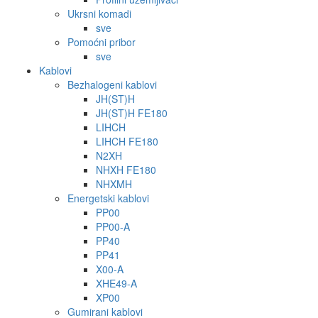
Ukrsni komadi
sve
Pomoćni pribor
sve
Kablovi
Bezhalogeni kablovi
JH(ST)H
JH(ST)H FE180
LIHCH
LIHCH FE180
N2XH
NHXH FE180
NHXMH
Energetski kablovi
PP00
PP00-A
PP40
PP41
X00-A
XHE49-A
XP00
Gumirani kablovi