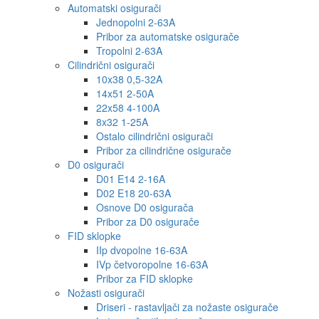
Automatski osigurači
Jednopolni 2-63A
Pribor za automatske osigurače
Tropolni 2-63A
Cilindrični osigurači
10x38 0,5-32A
14x51 2-50A
22x58 4-100A
8x32 1-25A
Ostalo cilindrični osigurači
Pribor za cilindrične osigurače
D0 osigurači
D01 E14 2-16A
D02 E18 20-63A
Osnove D0 osigurača
Pribor za D0 osigurače
FID sklopke
IIp dvopolne 16-63A
IVp četvoropolne 16-63A
Pribor za FID sklopke
Nožasti osigurači
Driseri - rastavljači za nožaste osigurače