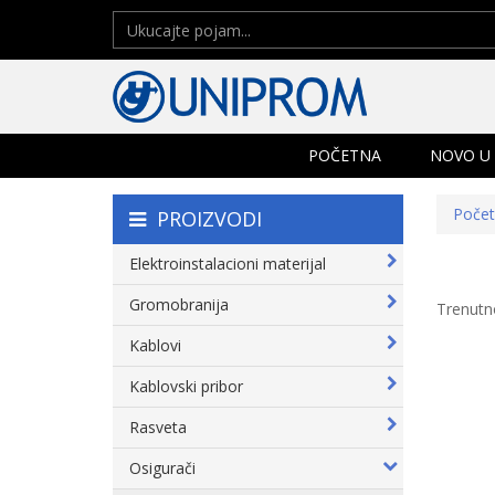
POČETNA
NOVO U
Poče
PROIZVODI
Elektroinstalacioni materijal
Gromobranija
Trenutn
Kablovi
Kablovski pribor
Rasveta
Osigurači