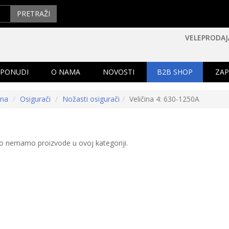
PRETRAŽI
VELEPRODAJ
 PONUDI
O NAMA
NOVOSTI
B2B SHOP
ZAP
tna
Osigurači
Nožasti osigurači
Veličina 4: 630-1250A
o nemamo proizvode u ovoj kategoriji.