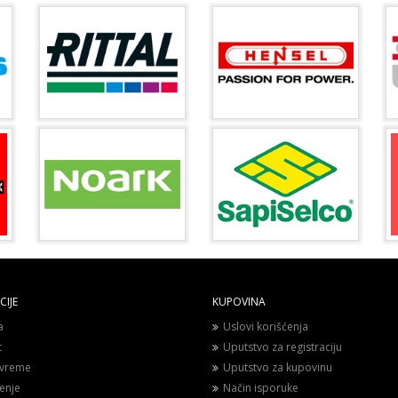
IJE
KUPOVINA
a
Uslovi korišćenja
t
Uputstvo za registraciju
vreme
Uputstvo za kupovinu
enje
Način isporuke