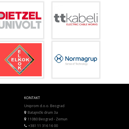
KONTAKT
Uniprom d.o.o. Beograd
Batajnički drum 3a
11080 Beograd - Zemun
+381 11 316 16 00