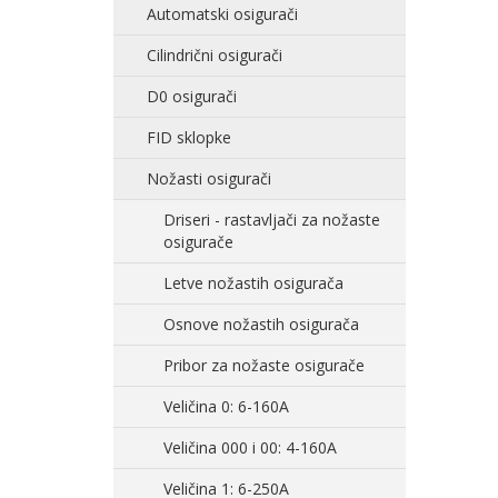
Automatski osigurači
Cilindrični osigurači
D0 osigurači
FID sklopke
Nožasti osigurači
Driseri - rastavljači za nožaste
osigurače
Letve nožastih osigurača
Osnove nožastih osigurača
Pribor za nožaste osigurače
Veličina 0: 6-160A
Veličina 000 i 00: 4-160A
Veličina 1: 6-250A