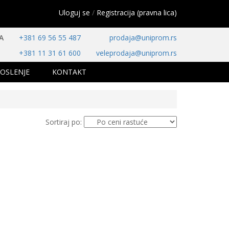
Uloguj se
/
Registracija (pravna lica)
A
+381 69 56 55 487
prodaja@uniprom.rs
+381 11 31 61 600
veleprodaja@uniprom.rs
OSLENJE
KONTAKT
Sortiraj po: