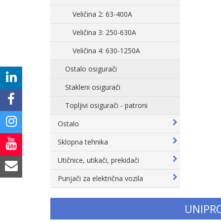
Veličina 2: 63-400A
Veličina 3: 250-630A
Veličina 4: 630-1250A
Ostalo osigurači
Stakleni osigurači
Topljivi osigurači - patroni
Ostalo
Sklopna tehnika
Utičnice, utikači, prekidači
Punjači za električna vozila
UNIPR