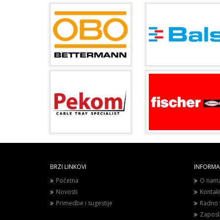
BRZI LINKOVI
INFORMAC
Početna
O nam
Novosti
Kontak
Primedbe i sugestije
Radno 
Zaposl