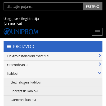
PRETRAŽI
Uloguj se
/
Registracija
(pravna lica)
Toggl
navig
PROIZVODI
Elektroinstalacioni materijal
Gromobranija
Kablovi
Bezhalogeni kablovi
Energetski kablovi
Gumirani kablovi