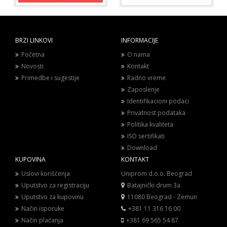
BRZI LINKOVI
INFORMACIJE
Početna
O nama
Novosti
Kontakt
Primedbe i sugestije
Radno vreme
Zaposlenje
Identifikacioni podaci
Privatnost podataka
Politika kvaliteta
ISO sertifikati
Download
KUPOVINA
KONTAKT
Uslovi korišćenja
Uniprom d.o.o. Beograd
Uputstvo za registraciju
Batajnički drum 3a
Uputstvo za kupovinu
11080 Beograd - Zemun
Način isporuke
+381 11 316 16 00
Način plaćanja
+381 69 565 54 87