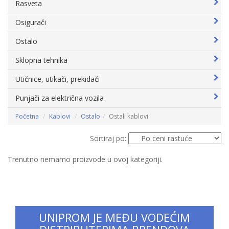
Rasveta
Osigurači
Ostalo
Sklopna tehnika
Utičnice, utikači, prekidači
Punjači za električna vozila
Početna
Kablovi
Ostalo
Ostali kablovi
Sortiraj po:
Trenutno nemamo proizvode u ovoj kategoriji.
UNIPROM JE MEĐU VODEĆIM