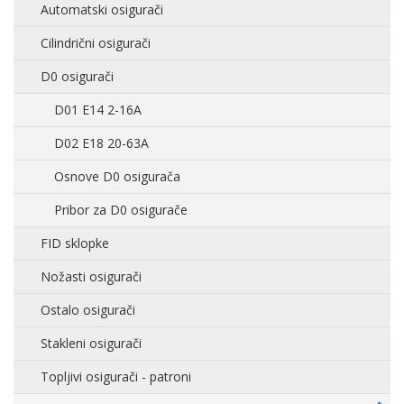
Automatski osigurači
Cilindrični osigurači
D0 osigurači
D01 E14 2-16A
D02 E18 20-63A
Osnove D0 osigurača
Pribor za D0 osigurače
FID sklopke
Nožasti osigurači
Ostalo osigurači
Stakleni osigurači
Topljivi osigurači - patroni