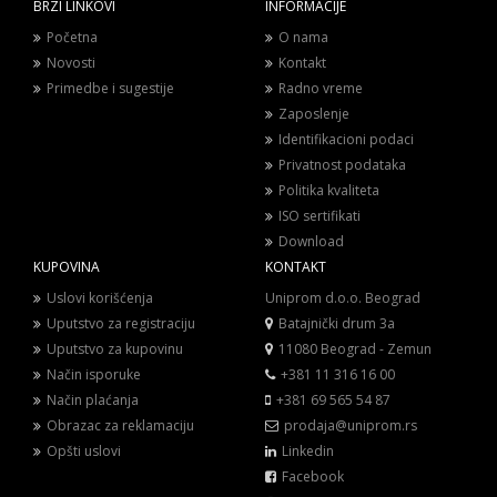
BRZI LINKOVI
INFORMACIJE
Početna
O nama
Novosti
Kontakt
Primedbe i sugestije
Radno vreme
Zaposlenje
Identifikacioni podaci
Privatnost podataka
Politika kvaliteta
ISO sertifikati
Download
KUPOVINA
KONTAKT
Uslovi korišćenja
Uniprom d.o.o. Beograd
Uputstvo za registraciju
Batajnički drum 3a
Uputstvo za kupovinu
11080 Beograd - Zemun
Način isporuke
+381 11 316 16 00
Način plaćanja
+381 69 565 54 87
Obrazac za reklamaciju
prodaja@uniprom.rs
Opšti uslovi
Linkedin
Facebook