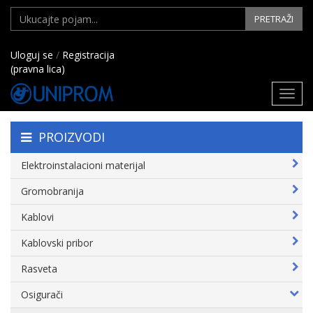
PRETRAŽI
Uloguj se
/
Registracija
(pravna lica)
Toggl
navig
PROIZVODI
Elektroinstalacioni materijal
Gromobranija
Kablovi
Kablovski pribor
Rasveta
Osigurači