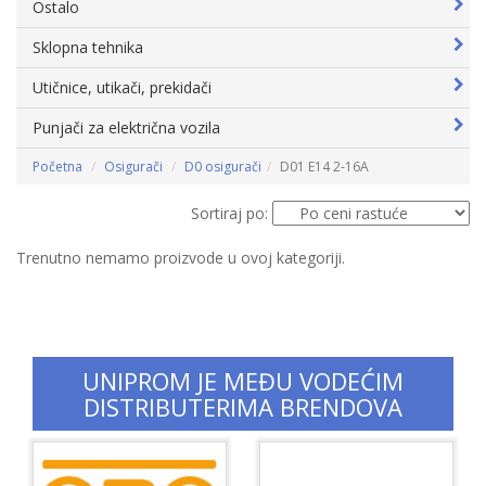
Ostalo
Sklopna tehnika
Utičnice, utikači, prekidači
Punjači za električna vozila
Početna
Osigurači
D0 osigurači
D01 E14 2-16A
Sortiraj po:
Trenutno nemamo proizvode u ovoj kategoriji.
UNIPROM JE MEĐU VODEĆIM
DISTRIBUTERIMA BRENDOVA