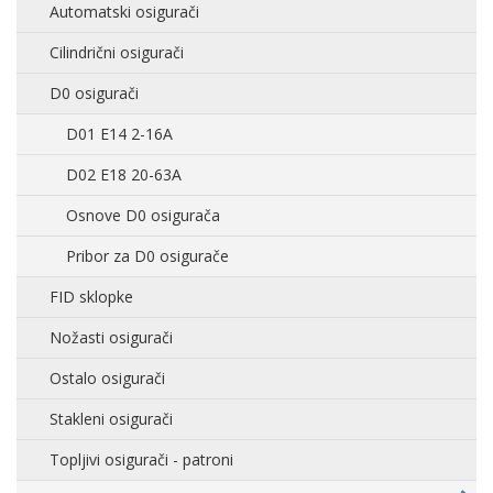
Automatski osigurači
Cilindrični osigurači
D0 osigurači
D01 E14 2-16A
D02 E18 20-63A
Osnove D0 osigurača
Pribor za D0 osigurače
FID sklopke
Nožasti osigurači
Ostalo osigurači
Stakleni osigurači
Topljivi osigurači - patroni