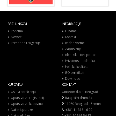
BRZI LINKOVI
INFORMACIJE
Početna
O nama
Novosti
Kontakt
Primedbe i sugestije
Radno vreme
Zaposlenje
Identifikacioni podaci
Privatnost podataka
Politika kvaliteta
ISO sertifikati
Download
KUPOVINA
KONTAKT
Uslovi korišćenja
Uniprom d.o.o. Beograd
Uputstvo za registraciju
Batajnički drum 3a
Uputstvo za kupovinu
11080 Beograd - Zemun
Način isporuke
+381 11 316 16 00
Način plaćanja
+381 69 565 54 87