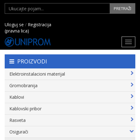
PRETRAŽI
Uloguj se
/
Registracija
(pravna lica)
Toggl
navig
PROIZVODI
Elektroinstalacioni materijal
Gromobranija
Kablovi
Kablovski pribor
Rasveta
Osigurači