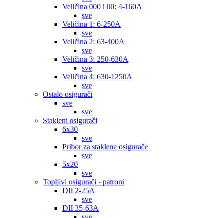
Veličina 000 i 00: 4-160A
sve
Veličina 1: 6-250A
sve
Veličina 2: 63-400A
sve
Veličina 3: 250-630A
sve
Veličina 4: 630-1250A
sve
Ostalo osigurači
sve
sve
Stakleni osigurači
6x30
sve
Pribor za staklene osigurače
sve
5x20
sve
Topljivi osigurači - patroni
DII 2-25A
sve
DII 35-63A
sve