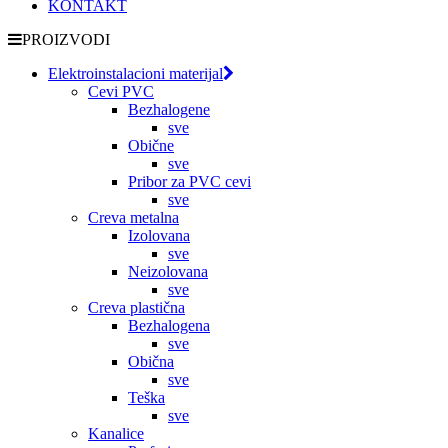
KONTAKT
PROIZVODI
Elektroinstalacioni materijal
Cevi PVC
Bezhalogene
sve
Obične
sve
Pribor za PVC cevi
sve
Creva metalna
Izolovana
sve
Neizolovana
sve
Creva plastična
Bezhalogena
sve
Obična
sve
Teška
sve
Kanalice