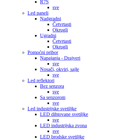
R7S
sve
Led paneli
Nadgradni
Četvrtasti
Okrugli
Ugradni
Četvrtasti
Okrugli
Pomoćni pribor
Napajanja - Drajveri
sve
Nosači, okviri, sajle
sve
Led reflektori
Bez senzora
sve
Sa senzorom
sve
Led industrijske svetiljke
LED dihtovane svetiljke
sve
LED industrijska zvona
sve
LED brodske svetiljke