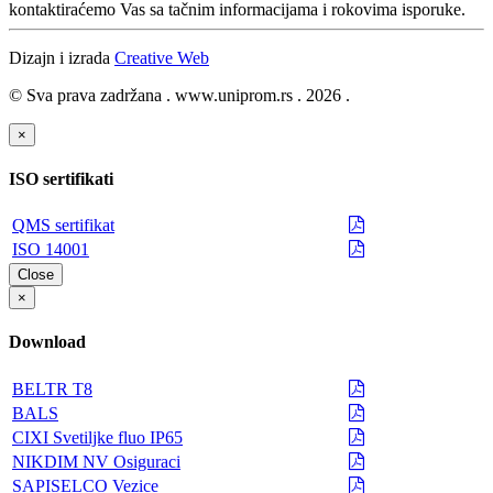
kontaktiraćemo Vas sa tačnim informacijama i rokovima isporuke.
Dizajn i izrada
Creative Web
© Sva prava zadržana . www.uniprom.rs . 2026 .
×
ISO sertifikati
QMS sertifikat
ISO 14001
Close
×
Download
BELTR T8
BALS
CIXI Svetiljke fluo IP65
NIKDIM NV Osiguraci
SAPISELCO Vezice