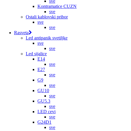
sve
Kontramatice CUZN
sve
Ostali kablovski pribor
sve
sve
Rasveta
Led antipanik svetiljke
sve
sve
Led sijalice
E14
sve
E27
sve
G9
sve
GU10
sve
GU5.3
sve
LED cevi
sve
G24D1
sve