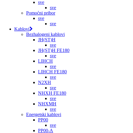
sve
sve
Pomoćni pribor
sve
sve
Kablovi
Bezhalogeni kablovi
JH(ST)H
sve
JH(ST)H FE180
sve
LIHCH
sve
LIHCH FE180
sve
N2XH
sve
NHXH FE180
sve
NHXMH
sve
Energetski kablovi
PP00
sve
PP00-A