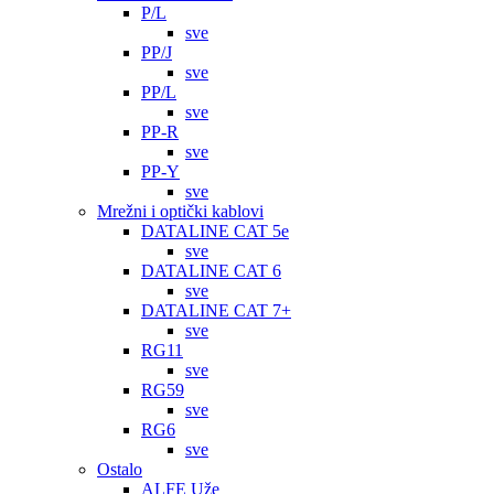
P/L
sve
PP/J
sve
PP/L
sve
PP-R
sve
PP-Y
sve
Mrežni i optički kablovi
DATALINE CAT 5e
sve
DATALINE CAT 6
sve
DATALINE CAT 7+
sve
RG11
sve
RG59
sve
RG6
sve
Ostalo
ALFE Uže