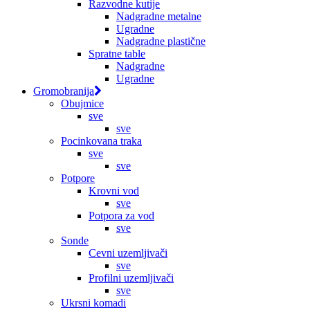
Razvodne kutije
Nadgradne metalne
Ugradne
Nadgradne plastične
Spratne table
Nadgradne
Ugradne
Gromobranija
Obujmice
sve
sve
Pocinkovana traka
sve
sve
Potpore
Krovni vod
sve
Potpora za vod
sve
Sonde
Cevni uzemljivači
sve
Profilni uzemljivači
sve
Ukrsni komadi