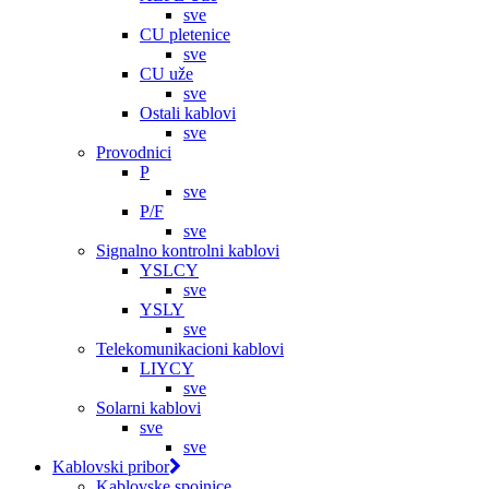
sve
CU pletenice
sve
CU uže
sve
Ostali kablovi
sve
Provodnici
P
sve
P/F
sve
Signalno kontrolni kablovi
YSLCY
sve
YSLY
sve
Telekomunikacioni kablovi
LIYCY
sve
Solarni kablovi
sve
sve
Kablovski pribor
Kablovske spojnice