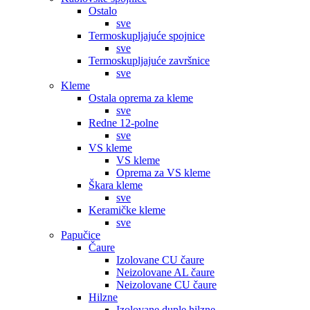
Ostalo
sve
Termoskupljajuće spojnice
sve
Termoskupljajuće završnice
sve
Kleme
Ostala oprema za kleme
sve
Redne 12-polne
sve
VS kleme
VS kleme
Oprema za VS kleme
Škara kleme
sve
Keramičke kleme
sve
Papučice
Čaure
Izolovane CU čaure
Neizolovane AL čaure
Neizolovane CU čaure
Hilzne
Izolovane duple hilzne