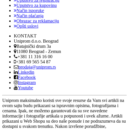
Uputstvo za registraciju
Uputstvo za kupovinu
Način isporuke
Način plaćanja
Obrazac za reklamaciju
Opšti uslovi
KONTAKT
Uniprom d.o.o. Beograd
Batajnički drum 3a
11080 Beograd - Zemun
+381 11 316 16 00
+381 69 565 54 87
prodaja@uniprom.rs
Linkedin
Facebook
Instagram
Youtube
Uniprom maksimalno koristi sve svoje resurse da Vam svi artikli na
ovom sajtu budu prikazani sa ispravnim opisima, fotografijama i
cenama. Ipak, ne možemo garantovati da su sve navedene
informacije i fotografije artikala u potpunosti i uvek ažurne. Artikli
prikazani u Web Shopu su deo naše ponude i ne podrazumeva da su
dostupni u svakom trenutku. Nakon izvršene porudžbine,