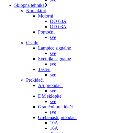
Sklopna tehnika
Kontaktori
Motorni
DO 63A
OD 63A
Pomoćni
sve
Ostalo
Lampice signalne
sve
Svetiljke signalne
sve
Tasteri
sve
Prekidači
AS prekidači
sve
DM sklopke
sve
Granični prekidači
sve
Grebenasti prekidači
10A
16A