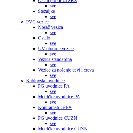
Ostali pribor za SKS
sve
Stezaljke
sve
PVC vezice
Nosač vezica
sve
Ostalo
sve
UV otporne vezice
sve
Vezica standardna
sve
Vezice za nošenje cevi i creva
sve
Kablovske uvodnice
PG uvodnice PA
sve
Metričke uvodnice PA
sve
Kontramatrice PA
sve
PG uvodnice CUZN
sve
Metričke uvodnice CUZN