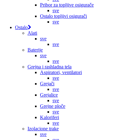
Pribor za topljive osigurače
sve
Ostalo topljivi osigurači
sve
Ostalo
Alati
sve
sve
Baterije
sve
sve
Grejna i rashladna tela
Aspiratori, ventilatori
sve
Grejači
sve
Grejalice
sve
Grejne ploče
sve
Kaloriferi
sve
Izolacione trake
sve
sve