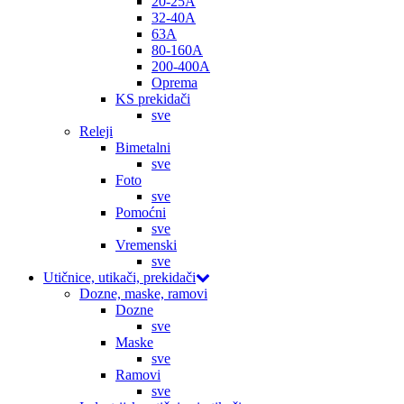
20-25A
32-40A
63A
80-160A
200-400A
Oprema
KS prekidači
sve
Releji
Bimetalni
sve
Foto
sve
Pomoćni
sve
Vremenski
sve
Utičnice, utikači, prekidači
Dozne, maske, ramovi
Dozne
sve
Maske
sve
Ramovi
sve