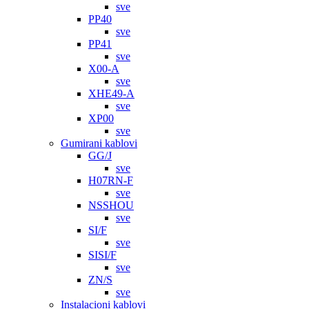
sve
PP40
sve
PP41
sve
X00-A
sve
XHE49-A
sve
XP00
sve
Gumirani kablovi
GG/J
sve
H07RN-F
sve
NSSHOU
sve
SI/F
sve
SISI/F
sve
ZN/S
sve
Instalacioni kablovi