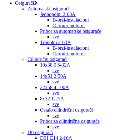
Osigurači
Automatski osigurači
Jednopolni 2-63A
B-brzi-instalacioni
C-tromi-motorni
Pribor za automatske osigurače
sve
Tropolni 2-63A
B-brzi-instalacioni
C-tromi-motorni
Cilindrični osigurači
10x38 0,5-32A
sve
14x51 2-50A
sve
22x58 4-100A
sve
8x32 1-25A
sve
Ostalo cilindrični osigurači
sve
Pribor za cilindrične osigurače
sve
D0 osigurači
D01 E14 2-16A