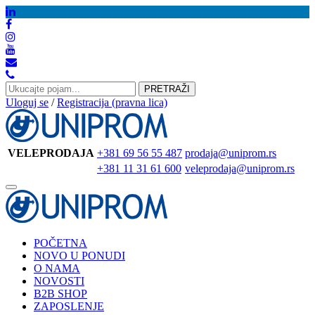
PRETRAŽI
Uloguj se
/
Registracija (pravna lica)
VELEPRODAJA
+381 69 56 55 487
prodaja@uniprom.rs
+381 11 31 61 600
veleprodaja@uniprom.rs
Toggle
navigation
POČETNA
NOVO U PONUDI
O NAMA
NOVOSTI
B2B SHOP
ZAPOSLENJE