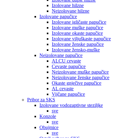
Izolovane hilzne
Neizolovane hilzne
Izolovane papučice
Izolovane igličaste papučice
Izolovane muške papučice
Izolovane okaste papučice
Izolovane viljuškaste papučice
Izolovane ženske papučice
Izolovane žensko-muške
Neizolovane papučice
ALCU cevaste
Cevaste papučice
Neizolovane muške papučice
Neizolovane ženske papučice
Okaste gnječive papučice
AL cevaste
Vijčane papučice
Pribor za SKS
Izolovane vodozaptivne steziljke
sve
Konzole
sve
Obujmice
sve