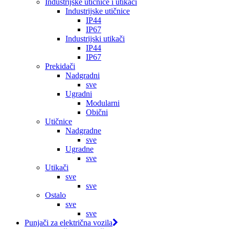
Industrijske utičnice i utikači
Industrijske utičnice
IP44
IP67
Industrijski utikači
IP44
IP67
Prekidači
Nadgradni
sve
Ugradni
Modularni
Obični
Utičnice
Nadgradne
sve
Ugradne
sve
Utikači
sve
sve
Ostalo
sve
sve
Punjači za električna vozila