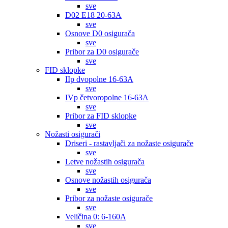
sve
D02 E18 20-63A
sve
Osnove D0 osigurača
sve
Pribor za D0 osigurače
sve
FID sklopke
IIp dvopolne 16-63A
sve
IVp četvoropolne 16-63A
sve
Pribor za FID sklopke
sve
Nožasti osigurači
Driseri - rastavljači za nožaste osigurače
sve
Letve nožastih osigurača
sve
Osnove nožastih osigurača
sve
Pribor za nožaste osigurače
sve
Veličina 0: 6-160A
sve