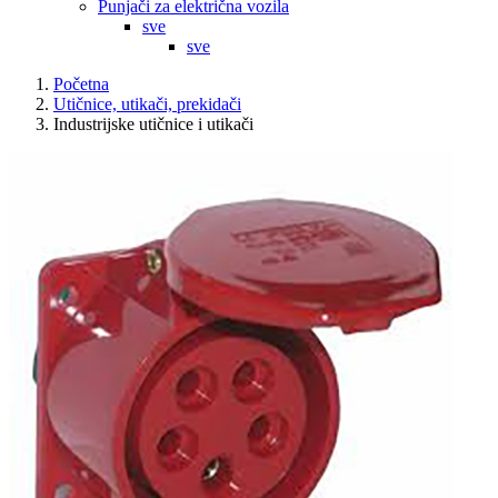
Punjači za električna vozila
sve
sve
Početna
Utičnice, utikači, prekidači
Industrijske utičnice i utikači