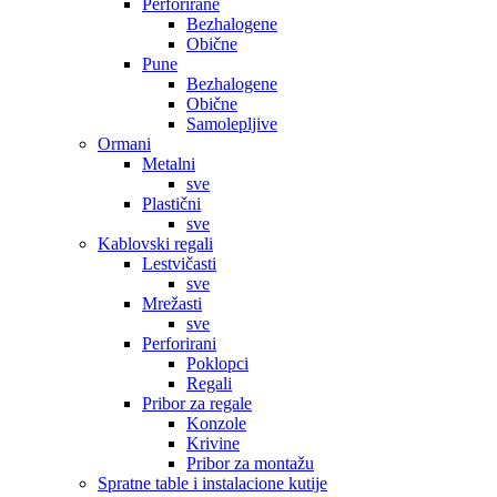
Perforirane
Bezhalogene
Obične
Pune
Bezhalogene
Obične
Samolepljive
Ormani
Metalni
sve
Plastični
sve
Kablovski regali
Lestvičasti
sve
Mrežasti
sve
Perforirani
Poklopci
Regali
Pribor za regale
Konzole
Krivine
Pribor za montažu
Spratne table i instalacione kutije