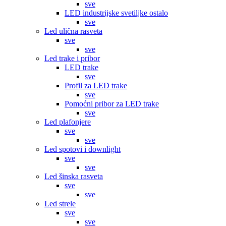
sve
LED industrijske svetiljke ostalo
sve
Led ulična rasveta
sve
sve
Led trake i pribor
LED trake
sve
Profil za LED trake
sve
Pomoćni pribor za LED trake
sve
Led plafonjere
sve
sve
Led spotovi i downlight
sve
sve
Led šinska rasveta
sve
sve
Led strele
sve
sve