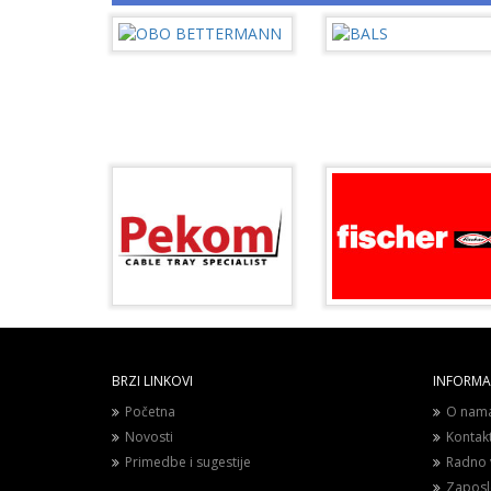
BRZI LINKOVI
INFORMAC
Početna
O nam
Novosti
Kontak
Primedbe i sugestije
Radno 
Zaposl