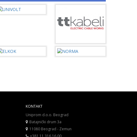
KONTAKT
Uniprom d.o.o. Beograd
Batajnički drum 3a
11080 Beograd - Zemun
+381 11 316 16 00