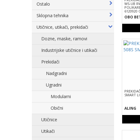
Ostalo
WS-UB RW
POLIKARB
6120920 
Sklopna tehnika
OBO BE
Utičnice, utikači, prekidači
Dozne, maske, ramovi
Industrijske utičnice i utikači
Prekidači
Nadgradni
Ugradni
PREKIDAČ
SMART LI
Modularni
Obični
ALING
Utičnice
Utikači