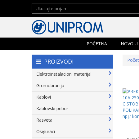
POČETNA
NOVO U
Poče
PROIZVODI
Elektroinstalacioni materijal
Gromobranija
Kablovi
Kablovski pribor
Rasveta
Osigurači
PREKIDAČ