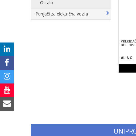
Ostalo
Punjači za električna vozila
PREKIDAČ
BELI 685
ALING
UNIPR