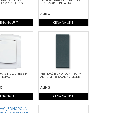
0A 1M 6551 ALING
507B SMART LINE ALING
ALING
ENA NA UPIT
CENA NA UPIT
KRSNI U ZID BEZ 314
PREKIDAČ JEDNOPOLNI 16A 1M
E NOPAL
ANTRACIT 685.A ALING MODE
X
ALING
ENA NA UPIT
CENA NA UPIT