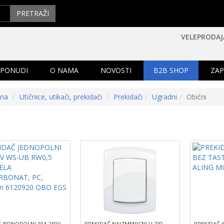
PRETRAŽI
VELEPRODAJ
 PONUDI
O NAMA
NOVOSTI
B2B SHOP
ZAP
tna
Utičnice, utikači, prekidači
Prekidači
Ugradni
Obični
 JEDNOPOLNI 10A 250V
PREKIDAČ NAIZMENICNI U ZID
PREKIDAČ 