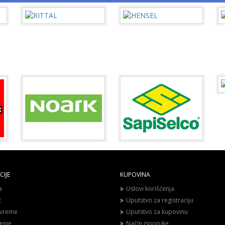
IJE
KUPOVINA
a
Uslovi korišćenja
t
Uputstvo za registraciju
vreme
Uputstvo za kupovinu
enje
Način isporuke