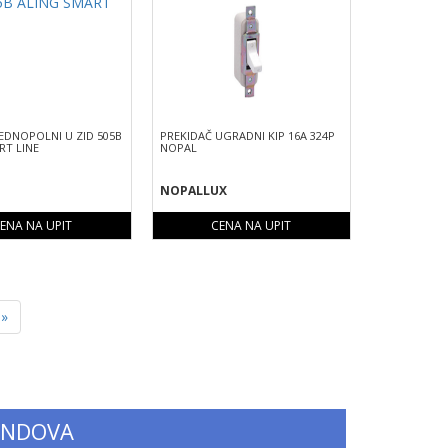
JEDNOPOLNI U ZID 505B
PREKIDAČ UGRADNI KIP 16A 324P
RT LINE
NOPAL
NOPALLUX
ENA NA UPIT
CENA NA UPIT
Next
»
ENDOVA