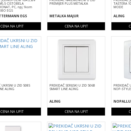
0,5 CISTOBELA
PREMIJER PLUS METALKA
TASTERA 1
ONAT, PC, npj.1kom
MODE
OBO EGS
TTERMANN EGS
METALKA MAJUR
ALING
CENA NA UPIT
CENA NA UPIT
C
 UKRSNI U ZID 508S
PREKIDAČ SERIJSKI U ZID 506B
PREKIDAČ U
NE ALING
SMART LINE ALING
NOP-STYL
ALING
NOPALLU
CENA NA UPIT
CENA NA UPIT
C