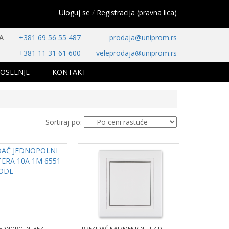
Uloguj se
/
Registracija (pravna lica)
A
+381 69 56 55 487
prodaja@uniprom.rs
+381 11 31 61 600
veleprodaja@uniprom.rs
OSLENJE
KONTAKT
Sortiraj po:
JEDNOPOLNI BEZ
PREKIDAČ NAIZMENICNI U ZID