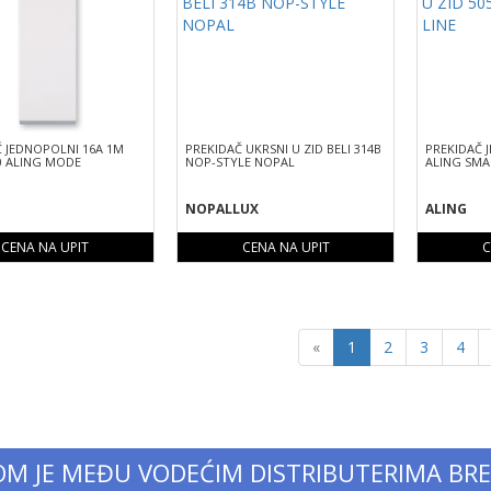
 JEDNOPOLNI 16A 1M
PREKIDAČ UKRSNI U ZID BELI 314B
PREKIDAČ 
.0 ALING MODE
NOP-STYLE NOPAL
ALING SMA
NOPALLUX
ALING
CENA NA UPIT
CENA NA UPIT
C
Previous
«
1
2
3
4
OM JE MEĐU VODEĆIM DISTRIBUTERIMA BR