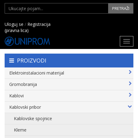
PRETRAŽI
Uloguj se
/
Registracija
(pravna lica)
Toggl
navig
PROIZVODI
Elektroinstalacioni materijal
Gromobranija
Kablovi
Kablovski pribor
Kablovske spojnice
Kleme