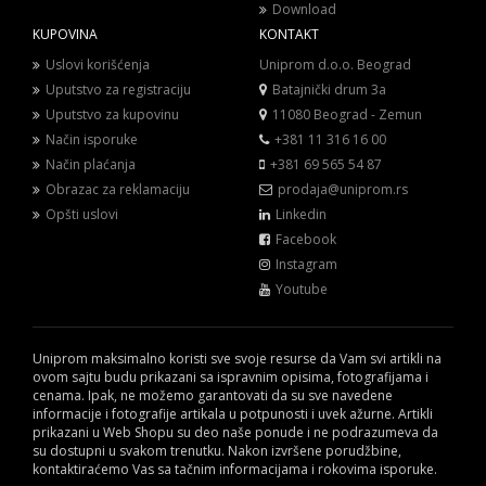
Download
KUPOVINA
KONTAKT
Uslovi korišćenja
Uniprom d.o.o. Beograd
Uputstvo za registraciju
Batajnički drum 3a
Uputstvo za kupovinu
11080 Beograd - Zemun
Način isporuke
+381 11 316 16 00
Način plaćanja
+381 69 565 54 87
Obrazac za reklamaciju
prodaja@uniprom.rs
Opšti uslovi
Linkedin
Facebook
Instagram
Youtube
Uniprom maksimalno koristi sve svoje resurse da Vam svi artikli na
ovom sajtu budu prikazani sa ispravnim opisima, fotografijama i
cenama. Ipak, ne možemo garantovati da su sve navedene
informacije i fotografije artikala u potpunosti i uvek ažurne. Artikli
prikazani u Web Shopu su deo naše ponude i ne podrazumeva da
su dostupni u svakom trenutku. Nakon izvršene porudžbine,
kontaktiraćemo Vas sa tačnim informacijama i rokovima isporuke.