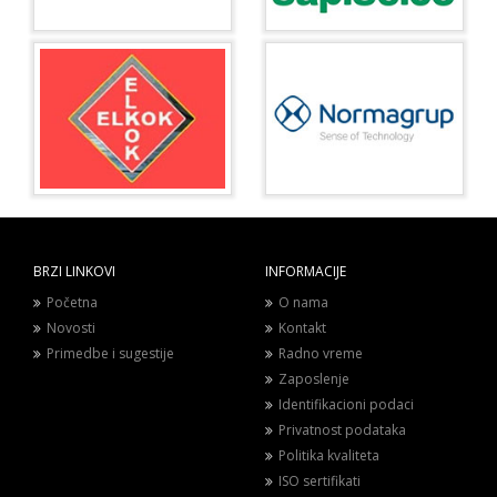
BRZI LINKOVI
INFORMACIJE
Početna
O nama
Novosti
Kontakt
Primedbe i sugestije
Radno vreme
Zaposlenje
Identifikacioni podaci
Privatnost podataka
Politika kvaliteta
ISO sertifikati