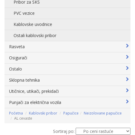
Pribor za SKS
PVC vezice
Kablovske uvodnice
Ostali kablovski pribor
Rasveta
Osigurači
Ostalo
Sklopna tehnika
Utičnice, utikači, prekidači
Punjači za električna vozila
Početna
Kablovski pribor
Papučice
Neizolovane papučice
AL cevaste
Sortiraj po: