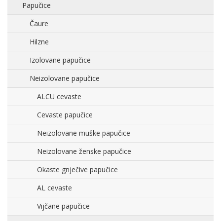
Papučice
Čaure
Hilzne
Izolovane papučice
Neizolovane papučice
ALCU cevaste
Cevaste papučice
Neizolovane muške papučice
Neizolovane ženske papučice
Okaste gnječive papučice
AL cevaste
Vijčane papučice