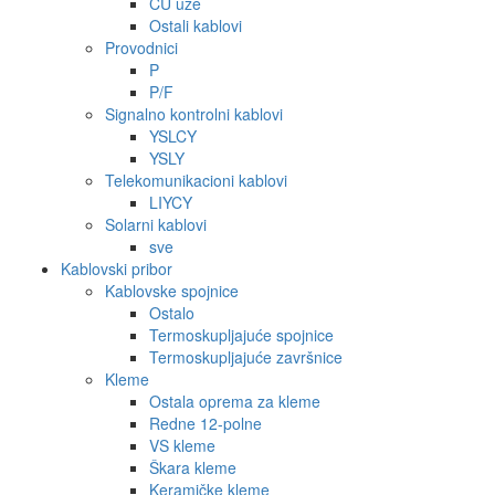
CU uže
Ostali kablovi
Provodnici
P
P/F
Signalno kontrolni kablovi
YSLCY
YSLY
Telekomunikacioni kablovi
LIYCY
Solarni kablovi
sve
Kablovski pribor
Kablovske spojnice
Ostalo
Termoskupljajuće spojnice
Termoskupljajuće završnice
Kleme
Ostala oprema za kleme
Redne 12-polne
VS kleme
Škara kleme
Keramičke kleme