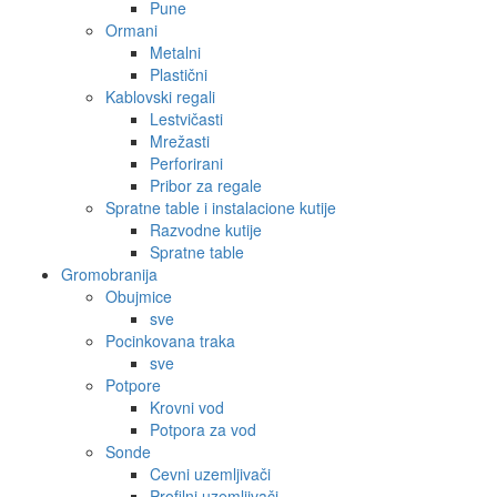
Pune
Ormani
Metalni
Plastični
Kablovski regali
Lestvičasti
Mrežasti
Perforirani
Pribor za regale
Spratne table i instalacione kutije
Razvodne kutije
Spratne table
Gromobranija
Obujmice
sve
Pocinkovana traka
sve
Potpore
Krovni vod
Potpora za vod
Sonde
Cevni uzemljivači
Profilni uzemljivači