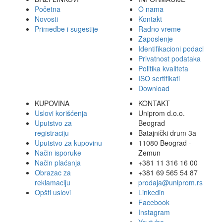
Početna
O nama
Novosti
Kontakt
Primedbe i sugestije
Radno vreme
Zaposlenje
Identifikacioni podaci
Privatnost podataka
Politika kvaliteta
ISO sertifikati
Download
KUPOVINA
KONTAKT
Uslovi korišćenja
Uniprom d.o.o.
Uputstvo za
Beograd
registraciju
Batajnički drum 3a
Uputstvo za kupovinu
11080 Beograd -
Način isporuke
Zemun
Način plaćanja
+381 11 316 16 00
Obrazac za
+381 69 565 54 87
reklamaciju
prodaja@uniprom.rs
Opšti uslovi
Linkedin
Facebook
Instagram