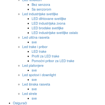
Bez senzora
Sa senzorom
Led industrijske svetiljke
LED dihtovane svetiljke
LED industrijska zvona
LED brodske svetiljke
LED industrijske svetiljke ostalo
Led ulična rasveta
sve
Led trake i pribor
LED trake
Profil za LED trake
Pomoćni pribor za LED trake
Led plafonjere
sve
Led spotovi i downlight
sve
Led šinska rasveta
sve
Led strele
sve
Osigurači