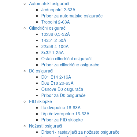
Automatski osigurači
Jednopolni 2-63A
Pribor za automatske osigurače
Tropolni 2-63A
Cilindrični osigurači
10x38 0,5-32A
14x51 2-50A
22x58 4-100A
8x32 1-25A
Ostalo cilindrični osigurači
Pribor za cilindrične osigurače
D0 osigurači
D01 E14 2-16A
D02 E18 20-63A
Osnove D0 osigurača
Pribor za D0 osigurače
FID sklopke
IIp dvopolne 16-63A
IVp četvoropolne 16-63A
Pribor za FID sklopke
Nožasti osigurači
Driseri - rastavljači za nožaste osigurače