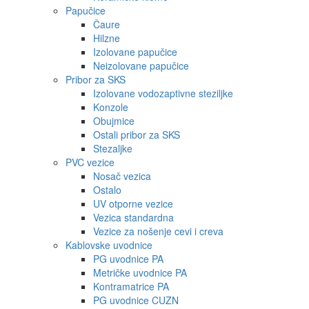
Papučice
Čaure
Hilzne
Izolovane papučice
Neizolovane papučice
Pribor za SKS
Izolovane vodozaptivne steziljke
Konzole
Obujmice
Ostali pribor za SKS
Stezaljke
PVC vezice
Nosač vezica
Ostalo
UV otporne vezice
Vezica standardna
Vezice za nošenje cevi i creva
Kablovske uvodnice
PG uvodnice PA
Metričke uvodnice PA
Kontramatrice PA
PG uvodnice CUZN