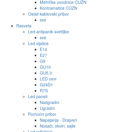
Metričke uvodnice CUZN
Kontramatice CUZN
Ostali kablovski pribor
sve
Rasveta
Led antipanik svetiljke
sve
Led sijalice
E14
E27
G9
GU10
GU5.3
LED cevi
G24D1
R7S
Led paneli
Nadgradni
Ugradni
Pomoćni pribor
Napajanja - Drajveri
Nosači, okviri, sajle
Led reflektori