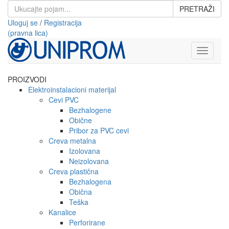
PRETRAŽI
Uloguj se
/
Registracija
(pravna lica)
Toggle
navigati
PROIZVODI
Elektroinstalacioni materijal
Cevi PVC
Bezhalogene
Obične
Pribor za PVC cevi
Creva metalna
Izolovana
Neizolovana
Creva plastična
Bezhalogena
Obična
Teška
Kanalice
Perforirane