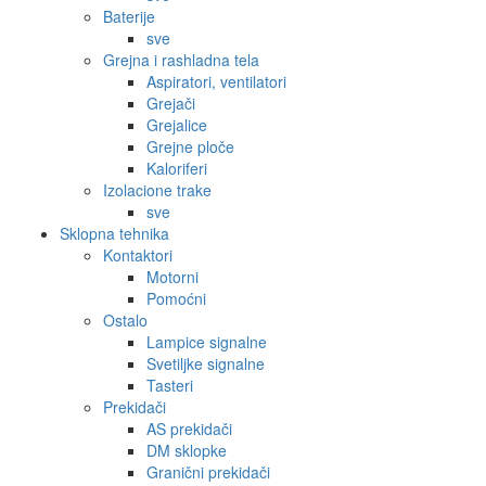
Baterije
sve
Grejna i rashladna tela
Aspiratori, ventilatori
Grejači
Grejalice
Grejne ploče
Kaloriferi
Izolacione trake
sve
Sklopna tehnika
Kontaktori
Motorni
Pomoćni
Ostalo
Lampice signalne
Svetiljke signalne
Tasteri
Prekidači
AS prekidači
DM sklopke
Granični prekidači