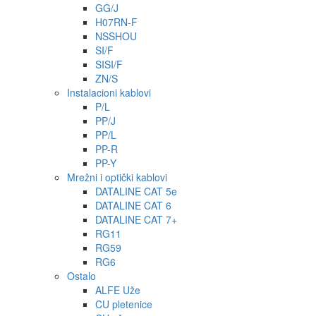
GG/J
H07RN-F
NSSHOU
SI/F
SISI/F
ZN/S
Instalacioni kablovi
P/L
PP/J
PP/L
PP-R
PP-Y
Mrežni i optički kablovi
DATALINE CAT 5e
DATALINE CAT 6
DATALINE CAT 7+
RG11
RG59
RG6
Ostalo
ALFE Uže
CU pletenice