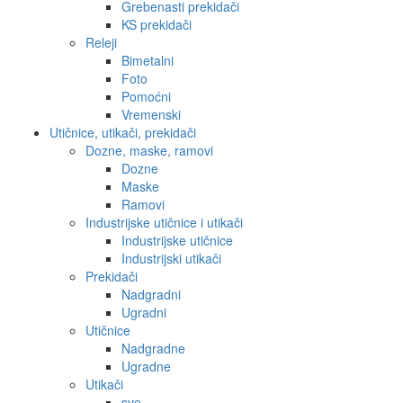
Grebenasti prekidači
KS prekidači
Releji
Bimetalni
Foto
Pomoćni
Vremenski
Utičnice, utikači, prekidači
Dozne, maske, ramovi
Dozne
Maske
Ramovi
Industrijske utičnice i utikači
Industrijske utičnice
Industrijski utikači
Prekidači
Nadgradni
Ugradni
Utičnice
Nadgradne
Ugradne
Utikači
sve