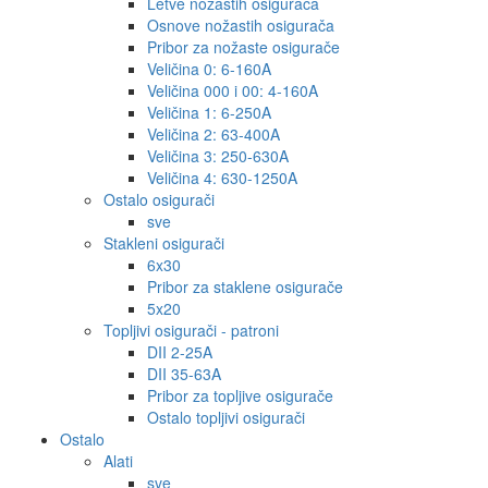
Letve nožastih osigurača
Osnove nožastih osigurača
Pribor za nožaste osigurače
Veličina 0: 6-160A
Veličina 000 i 00: 4-160A
Veličina 1: 6-250A
Veličina 2: 63-400A
Veličina 3: 250-630A
Veličina 4: 630-1250A
Ostalo osigurači
sve
Stakleni osigurači
6x30
Pribor za staklene osigurače
5x20
Topljivi osigurači - patroni
DII 2-25A
DII 35-63A
Pribor za topljive osigurače
Ostalo topljivi osigurači
Ostalo
Alati
sve