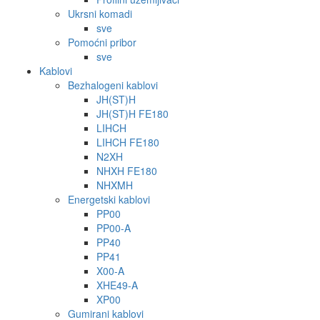
Ukrsni komadi
sve
Pomoćni pribor
sve
Kablovi
Bezhalogeni kablovi
JH(ST)H
JH(ST)H FE180
LIHCH
LIHCH FE180
N2XH
NHXH FE180
NHXMH
Energetski kablovi
PP00
PP00-A
PP40
PP41
X00-A
XHE49-A
XP00
Gumirani kablovi