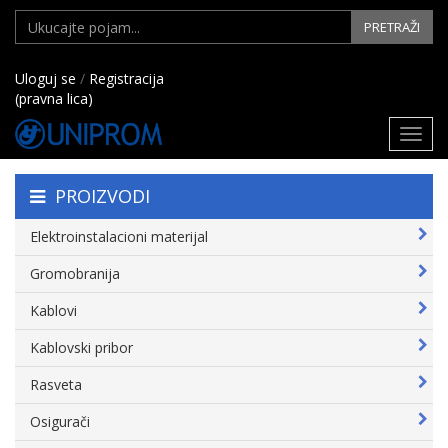
PRETRAŽI
Uloguj se
/
Registracija
(pravna lica)
Toggl
navig
PROIZVODI
Elektroinstalacioni materijal
Gromobranija
Kablovi
Kablovski pribor
Rasveta
Osigurači