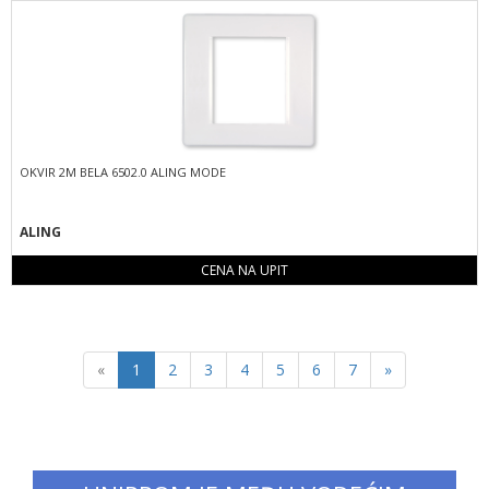
OKVIR 2M BELA 6502.0 ALING MODE
ALING
CENA NA UPIT
Previous
Next
«
1
2
3
4
5
6
7
»