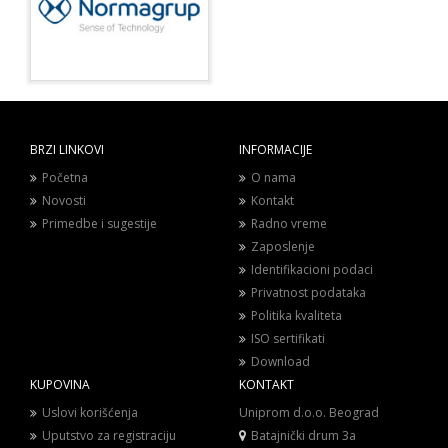
BRZI LINKOVI
INFORMACIJE
Početna
O nama
Novosti
Kontakt
Primedbe i sugestije
Radno vreme
Zaposlenje
Identifikacioni podaci
Privatnost podataka
Politika kvaliteta
ISO sertifikati
Download
KUPOVINA
KONTAKT
Uslovi korišćenja
Uniprom d.o.o. Beograd
Uputstvo za registraciju
Batajnički drum 3a