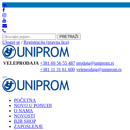
PRETRAŽI
Uloguj se
/
Registracija (pravna lica)
VELEPRODAJA
+381 69 56 55 487
prodaja@uniprom.rs
+381 11 31 61 600
veleprodaja@uniprom.rs
Toggle
navigation
POČETNA
NOVO U PONUDI
O NAMA
NOVOSTI
B2B SHOP
ZAPOSLENJE