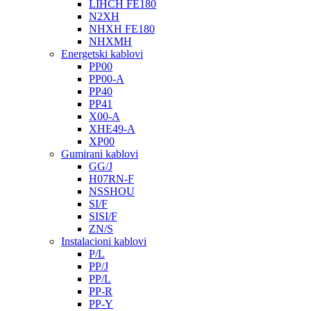
LIHCH FE180
N2XH
NHXH FE180
NHXMH
Energetski kablovi
PP00
PP00-A
PP40
PP41
X00-A
XHE49-A
XP00
Gumirani kablovi
GG/J
H07RN-F
NSSHOU
SI/F
SISI/F
ZN/S
Instalacioni kablovi
P/L
PP/J
PP/L
PP-R
PP-Y