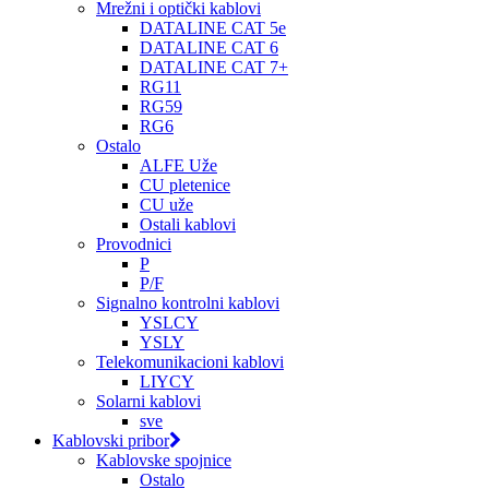
Mrežni i optički kablovi
DATALINE CAT 5e
DATALINE CAT 6
DATALINE CAT 7+
RG11
RG59
RG6
Ostalo
ALFE Uže
CU pletenice
CU uže
Ostali kablovi
Provodnici
P
P/F
Signalno kontrolni kablovi
YSLCY
YSLY
Telekomunikacioni kablovi
LIYCY
Solarni kablovi
sve
Kablovski pribor
Kablovske spojnice
Ostalo