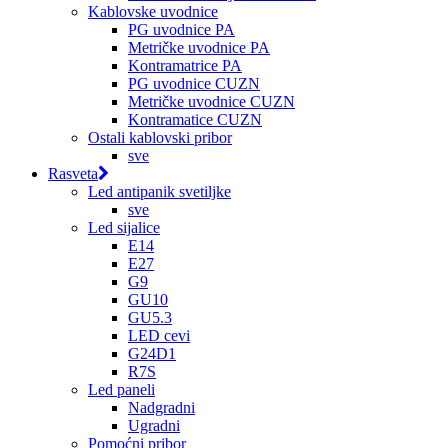
Kablovske uvodnice
PG uvodnice PA
Metričke uvodnice PA
Kontramatrice PA
PG uvodnice CUZN
Metričke uvodnice CUZN
Kontramatice CUZN
Ostali kablovski pribor
sve
Rasveta
Led antipanik svetiljke
sve
Led sijalice
E14
E27
G9
GU10
GU5.3
LED cevi
G24D1
R7S
Led paneli
Nadgradni
Ugradni
Pomoćni pribor