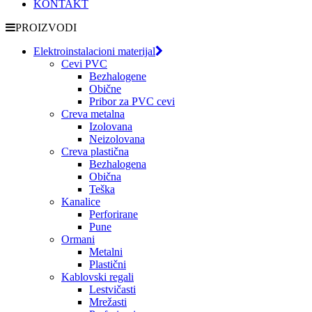
KONTAKT
PROIZVODI
Elektroinstalacioni materijal
Cevi PVC
Bezhalogene
Obične
Pribor za PVC cevi
Creva metalna
Izolovana
Neizolovana
Creva plastična
Bezhalogena
Obična
Teška
Kanalice
Perforirane
Pune
Ormani
Metalni
Plastični
Kablovski regali
Lestvičasti
Mrežasti