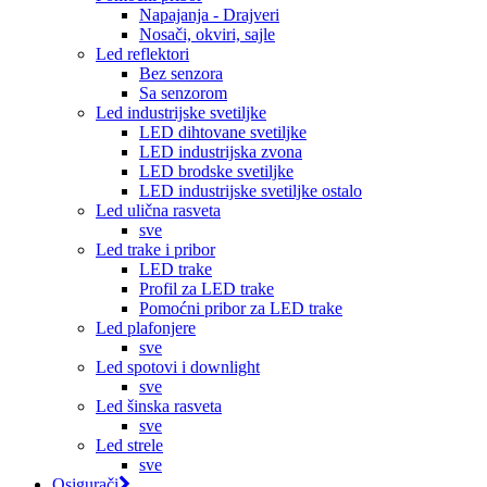
Napajanja - Drajveri
Nosači, okviri, sajle
Led reflektori
Bez senzora
Sa senzorom
Led industrijske svetiljke
LED dihtovane svetiljke
LED industrijska zvona
LED brodske svetiljke
LED industrijske svetiljke ostalo
Led ulična rasveta
sve
Led trake i pribor
LED trake
Profil za LED trake
Pomoćni pribor za LED trake
Led plafonjere
sve
Led spotovi i downlight
sve
Led šinska rasveta
sve
Led strele
sve
Osigurači