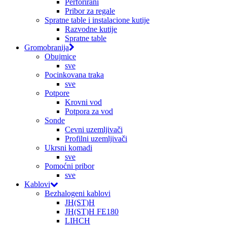
Perforirani
Pribor za regale
Spratne table i instalacione kutije
Razvodne kutije
Spratne table
Gromobranija
Obujmice
sve
Pocinkovana traka
sve
Potpore
Krovni vod
Potpora za vod
Sonde
Cevni uzemljivači
Profilni uzemljivači
Ukrsni komadi
sve
Pomoćni pribor
sve
Kablovi
Bezhalogeni kablovi
JH(ST)H
JH(ST)H FE180
LIHCH