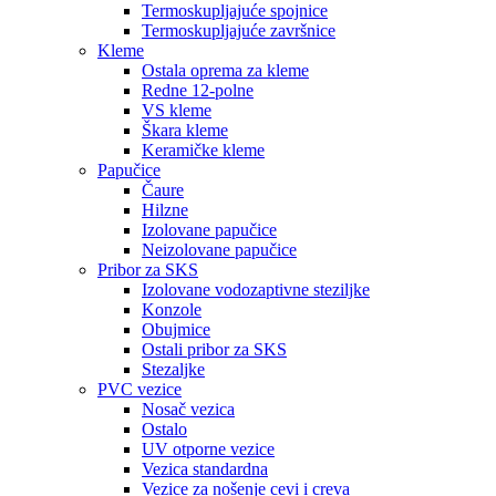
Termoskupljajuće spojnice
Termoskupljajuće završnice
Kleme
Ostala oprema za kleme
Redne 12-polne
VS kleme
Škara kleme
Keramičke kleme
Papučice
Čaure
Hilzne
Izolovane papučice
Neizolovane papučice
Pribor za SKS
Izolovane vodozaptivne steziljke
Konzole
Obujmice
Ostali pribor za SKS
Stezaljke
PVC vezice
Nosač vezica
Ostalo
UV otporne vezice
Vezica standardna
Vezice za nošenje cevi i creva