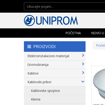
POČETNA
NOVO U
Poče
PROIZVODI
Elektroinstalacioni materijal
Gromobranija
Kablovi
Kablovski pribor
Kablovske spojnice
Kleme
VIJAK ZA