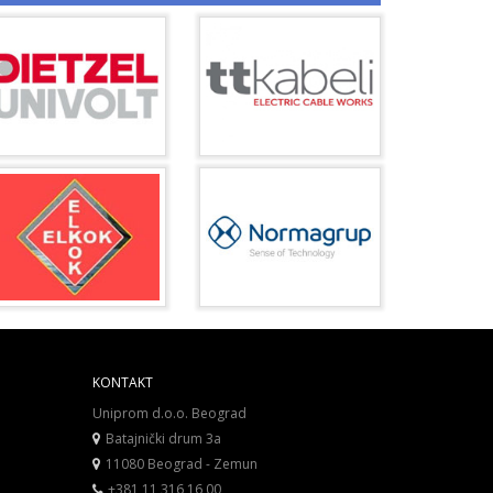
KONTAKT
Uniprom d.o.o. Beograd
Batajnički drum 3a
11080 Beograd - Zemun
+381 11 316 16 00