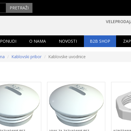
PRETRAŽI
VELEPRODAJ
 PONUDI
O NAMA
NOVOSTI
B2B SHOP
ZAP
tna
Kablovski pribor
Kablovske uvodnice
 ZATVARANJE BEZ
VIJAK ZA ZATVARANJE BEZ
KONTRAMAT