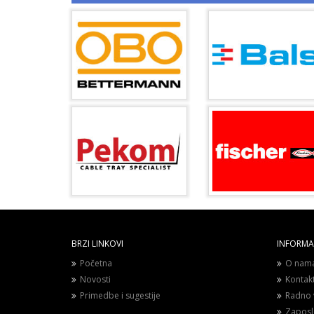
BRZI LINKOVI
INFORMAC
Početna
O nam
Novosti
Kontak
Primedbe i sugestije
Radno 
Zaposl