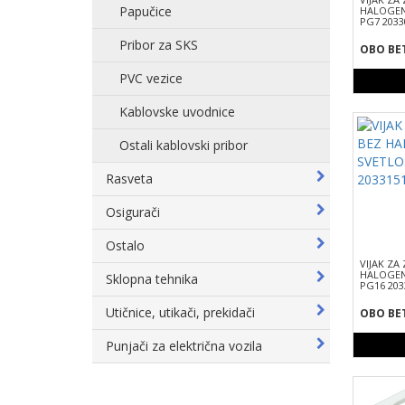
Papučice
HALOGENA
PG7 2033
Pribor za SKS
OBO BE
PVC vezice
Kablovske uvodnice
Ostali kablovski pribor
Rasveta
Osigurači
Ostalo
VIJAK ZA
HALOGENA
Sklopna tehnika
PG16 203
Utičnice, utikači, prekidači
OBO BE
Punjači za električna vozila