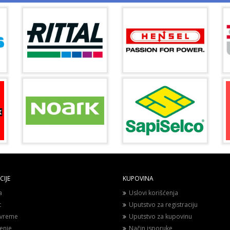
IJE
KUPOVINA
a
Uslovi korišćenja
t
Uputstvo za registraciju
vreme
Uputstvo za kupovinu
enje
Način isporuke