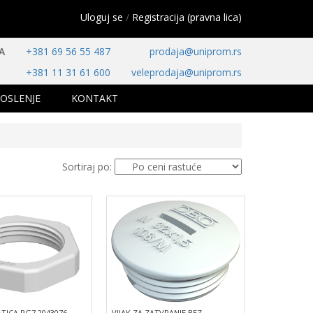
Uloguj se
/
Registracija (pravna lica)
A
+381 69 56 55 487
prodaja@uniprom.rs
+381 11 31 61 600
veleprodaja@uniprom.rs
OSLENJE
KONTAKT
Sortiraj po:
ICA PG7 2043076
VIJAK ZA ZATVRANJE BEZ