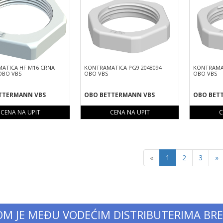
ATICA HF M16 CRNA
KONTRAMATICA PG9 2048094
KONTRAMAT
OBO VBS
OBO VBS
OBO VBS
TTERMANN VBS
OBO BETTERMANN VBS
OBO BET
CENA NA UPIT
CENA NA UPIT
C
Previous
N
«
1
2
3
»
OM JE MEĐU VODEĆIM DISTRIBUTERIMA BR