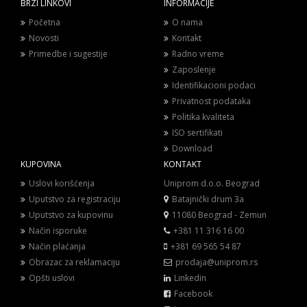
BRZI LINKOVI
INFORMACIJE
Početna
O nama
Novosti
Kontakt
Primedbe i sugestije
Radno vreme
Zaposlenje
Identifikacioni podaci
Privatnost podataka
Politika kvaliteta
ISO sertifikati
Download
KUPOVINA
KONTAKT
Uslovi korišćenja
Uniprom d.o.o. Beograd
Uputstvo za registraciju
Batajnički drum 3a
Uputstvo za kupovinu
11080 Beograd - Zemun
Način isporuke
+381 11 316 16 00
Način plaćanja
+381 69 565 54 87
Obrazac za reklamaciju
prodaja@uniprom.rs
Opšti uslovi
Linkedin
Facebook