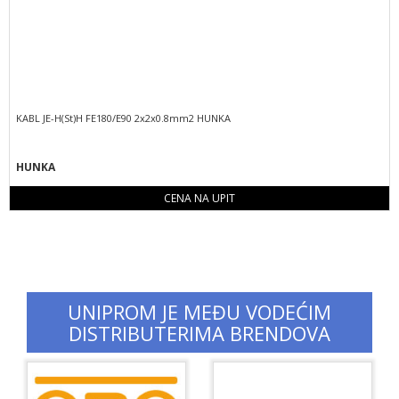
KABL JE-H(St)H FE180/E90 2x2x0.8mm2 HUNKA
HUNKA
CENA NA UPIT
UNIPROM JE MEĐU VODEĆIM
DISTRIBUTERIMA BRENDOVA