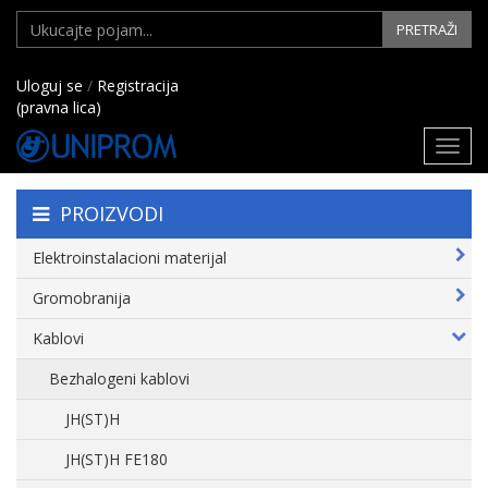
PRETRAŽI
Uloguj se
/
Registracija
(pravna lica)
Toggl
navig
PROIZVODI
Elektroinstalacioni materijal
Gromobranija
Kablovi
Bezhalogeni kablovi
JH(ST)H
JH(ST)H FE180