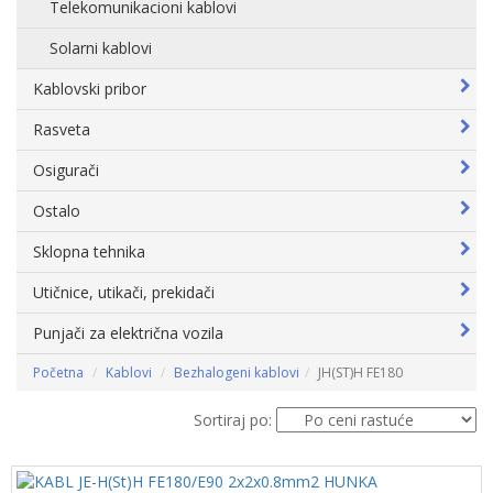
Telekomunikacioni kablovi
Solarni kablovi
Kablovski pribor
Rasveta
Osigurači
Ostalo
Sklopna tehnika
Utičnice, utikači, prekidači
Punjači za električna vozila
Početna
Kablovi
Bezhalogeni kablovi
JH(ST)H FE180
Sortiraj po: