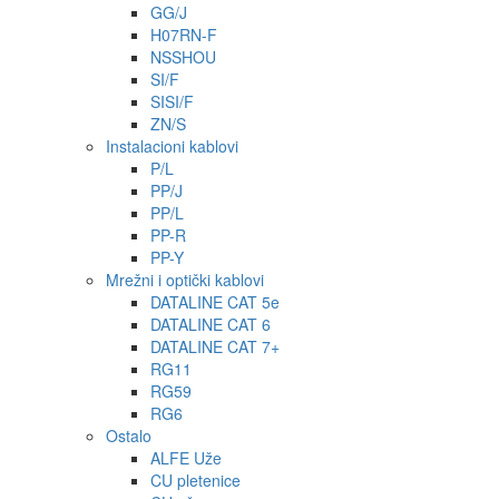
GG/J
H07RN-F
NSSHOU
SI/F
SISI/F
ZN/S
Instalacioni kablovi
P/L
PP/J
PP/L
PP-R
PP-Y
Mrežni i optički kablovi
DATALINE CAT 5e
DATALINE CAT 6
DATALINE CAT 7+
RG11
RG59
RG6
Ostalo
ALFE Uže
CU pletenice