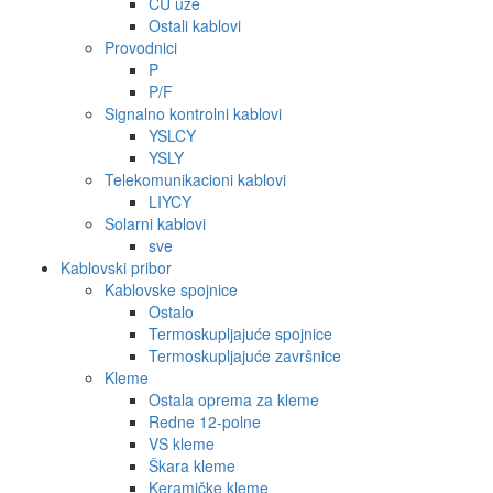
CU uže
Ostali kablovi
Provodnici
P
P/F
Signalno kontrolni kablovi
YSLCY
YSLY
Telekomunikacioni kablovi
LIYCY
Solarni kablovi
sve
Kablovski pribor
Kablovske spojnice
Ostalo
Termoskupljajuće spojnice
Termoskupljajuće završnice
Kleme
Ostala oprema za kleme
Redne 12-polne
VS kleme
Škara kleme
Keramičke kleme