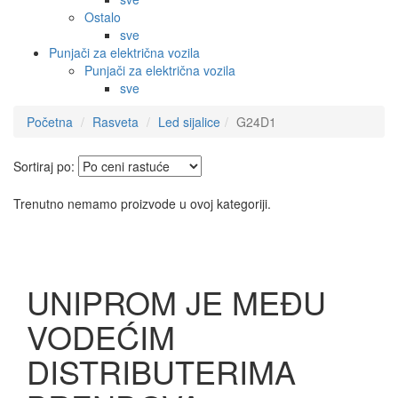
Ostalo
sve
Punjači za električna vozila
Punjači za električna vozila
sve
Početna
Rasveta
Led sijalice
G24D1
Sortiraj po:
Trenutno nemamo proizvode u ovoj kategoriji.
UNIPROM JE MEĐU
VODEĆIM
DISTRIBUTERIMA