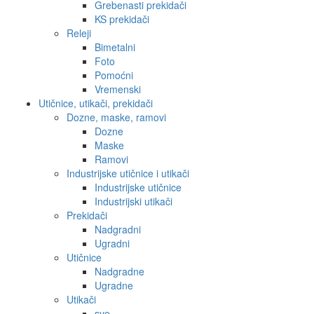
Grebenasti prekidači
KS prekidači
Releji
Bimetalni
Foto
Pomoćni
Vremenski
Utičnice, utikači, prekidači
Dozne, maske, ramovi
Dozne
Maske
Ramovi
Industrijske utičnice i utikači
Industrijske utičnice
Industrijski utikači
Prekidači
Nadgradni
Ugradni
Utičnice
Nadgradne
Ugradne
Utikači
sve