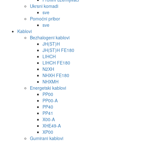
Ukrsni komadi
sve
Pomoćni pribor
sve
Kablovi
Bezhalogeni kablovi
JH(ST)H
JH(ST)H FE180
LIHCH
LIHCH FE180
N2XH
NHXH FE180
NHXMH
Energetski kablovi
PP00
PP00-A
PP40
PP41
X00-A
XHE49-A
XP00
Gumirani kablovi