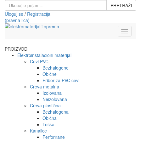
PRETRAŽI
Uloguj se
/
Registracija
(pravna lica)
Toggle
navigati
PROIZVODI
Elektroinstalacioni materijal
Cevi PVC
Bezhalogene
Obične
Pribor za PVC cevi
Creva metalna
Izolovana
Neizolovana
Creva plastična
Bezhalogena
Obična
Teška
Kanalice
Perforirane