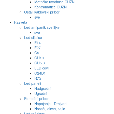
Metričke uvodnice CUZN
Kontramatice CUZN
Ostali kablovski pribor
sve
Rasveta
Led antipanik svetiljke
sve
Led sijalice
E14
E27
G9
GU10
GU5.3
LED cevi
G24D1
R7S
Led paneli
Nadgradni
Ugradni
Pomoćni pribor
Napajanja - Drajveri
Nosači, okviri, sajle
Led reflektori