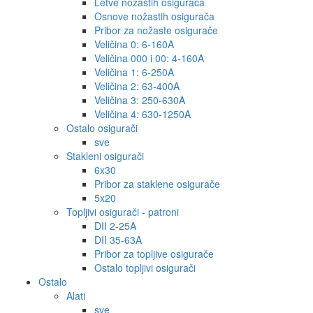
Letve nožastih osigurača
Osnove nožastih osigurača
Pribor za nožaste osigurače
Veličina 0: 6-160A
Veličina 000 i 00: 4-160A
Veličina 1: 6-250A
Veličina 2: 63-400A
Veličina 3: 250-630A
Veličina 4: 630-1250A
Ostalo osigurači
sve
Stakleni osigurači
6x30
Pribor za staklene osigurače
5x20
Topljivi osigurači - patroni
DII 2-25A
DII 35-63A
Pribor za topljive osigurače
Ostalo topljivi osigurači
Ostalo
Alati
sve