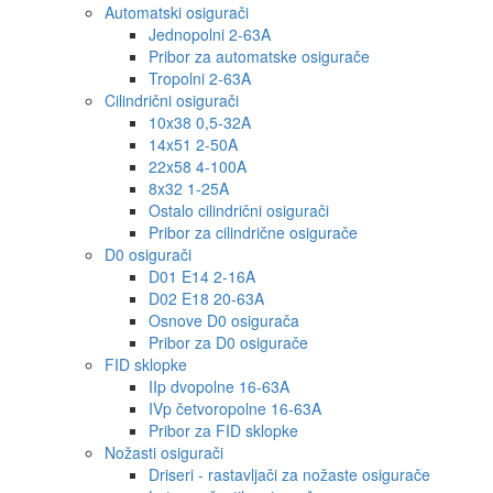
Automatski osigurači
Jednopolni 2-63A
Pribor za automatske osigurače
Tropolni 2-63A
Cilindrični osigurači
10x38 0,5-32A
14x51 2-50A
22x58 4-100A
8x32 1-25A
Ostalo cilindrični osigurači
Pribor za cilindrične osigurače
D0 osigurači
D01 E14 2-16A
D02 E18 20-63A
Osnove D0 osigurača
Pribor za D0 osigurače
FID sklopke
IIp dvopolne 16-63A
IVp četvoropolne 16-63A
Pribor za FID sklopke
Nožasti osigurači
Driseri - rastavljači za nožaste osigurače