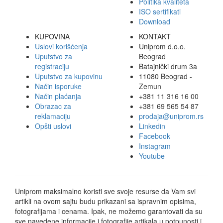
Politika kvaliteta
ISO sertifikati
Download
KUPOVINA
KONTAKT
Uslovi korišćenja
Uniprom d.o.o.
Uputstvo za
Beograd
registraciju
Batajnički drum 3a
Uputstvo za kupovinu
11080 Beograd -
Način isporuke
Zemun
Način plaćanja
+381 11 316 16 00
Obrazac za
+381 69 565 54 87
reklamaciju
prodaja@uniprom.rs
Opšti uslovi
Linkedin
Facebook
Instagram
Youtube
Uniprom maksimalno koristi sve svoje resurse da Vam svi
artikli na ovom sajtu budu prikazani sa ispravnim opisima,
fotografijama i cenama. Ipak, ne možemo garantovati da su
sve navedene informacije i fotografije artikala u potpunosti i