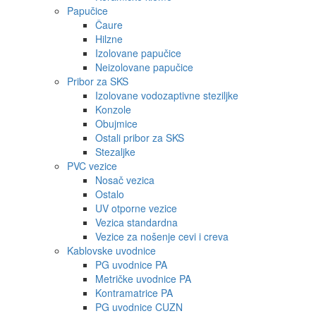
Papučice
Čaure
Hilzne
Izolovane papučice
Neizolovane papučice
Pribor za SKS
Izolovane vodozaptivne steziljke
Konzole
Obujmice
Ostali pribor za SKS
Stezaljke
PVC vezice
Nosač vezica
Ostalo
UV otporne vezice
Vezica standardna
Vezice za nošenje cevi i creva
Kablovske uvodnice
PG uvodnice PA
Metričke uvodnice PA
Kontramatrice PA
PG uvodnice CUZN