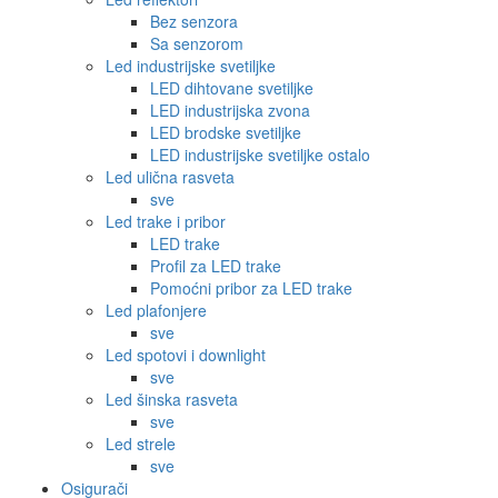
Bez senzora
Sa senzorom
Led industrijske svetiljke
LED dihtovane svetiljke
LED industrijska zvona
LED brodske svetiljke
LED industrijske svetiljke ostalo
Led ulična rasveta
sve
Led trake i pribor
LED trake
Profil za LED trake
Pomoćni pribor za LED trake
Led plafonjere
sve
Led spotovi i downlight
sve
Led šinska rasveta
sve
Led strele
sve
Osigurači