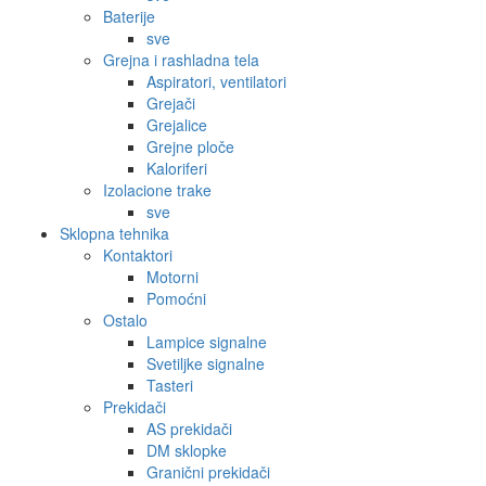
Baterije
sve
Grejna i rashladna tela
Aspiratori, ventilatori
Grejači
Grejalice
Grejne ploče
Kaloriferi
Izolacione trake
sve
Sklopna tehnika
Kontaktori
Motorni
Pomoćni
Ostalo
Lampice signalne
Svetiljke signalne
Tasteri
Prekidači
AS prekidači
DM sklopke
Granični prekidači