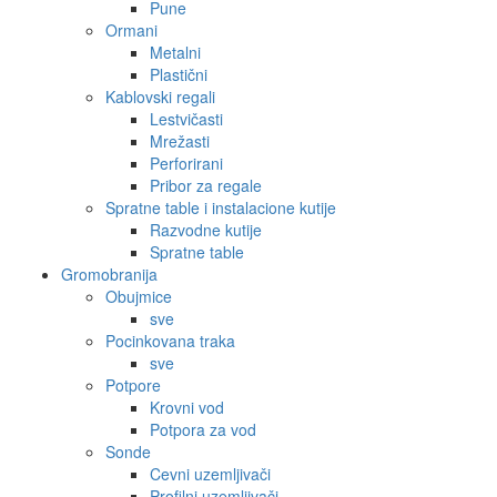
Pune
Ormani
Metalni
Plastični
Kablovski regali
Lestvičasti
Mrežasti
Perforirani
Pribor za regale
Spratne table i instalacione kutije
Razvodne kutije
Spratne table
Gromobranija
Obujmice
sve
Pocinkovana traka
sve
Potpore
Krovni vod
Potpora za vod
Sonde
Cevni uzemljivači
Profilni uzemljivači