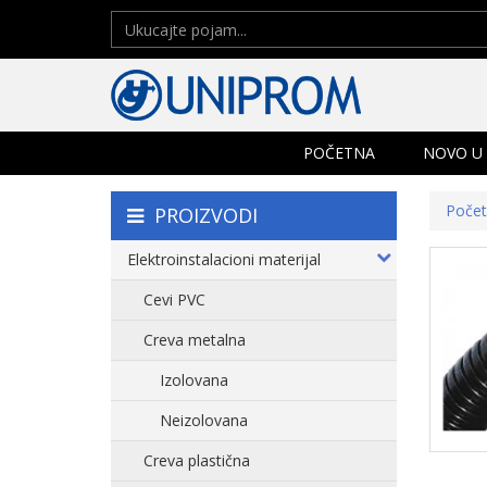
POČETNA
NOVO U
Poče
PROIZVODI
Elektroinstalacioni materijal
Cevi PVC
Creva metalna
Izolovana
Neizolovana
Creva plastična