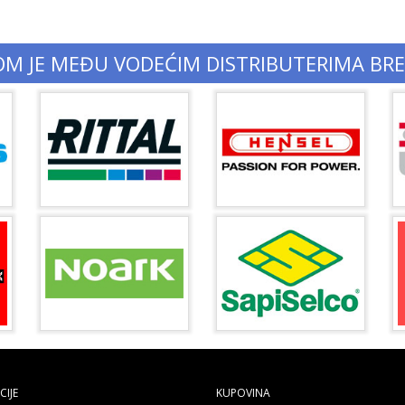
OM JE MEĐU VODEĆIM DISTRIBUTERIMA BR
IJE
KUPOVINA