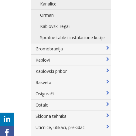
Kanalice
Ormani
Kablovski regali
Spratne table i instalacione kutije
Gromobranija
Kablovi
Kablovski pribor
Rasveta
Osigurači
Ostalo
Sklopna tehnika
Utičnice, utikači, prekidači