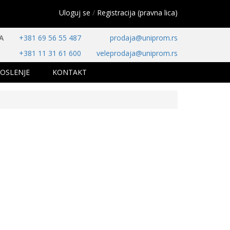
Uloguj se
/
Registracija (pravna lica)
A
+381 69 56 55 487
prodaja@uniprom.rs
+381 11 31 61 600
veleprodaja@uniprom.rs
OSLENJE
KONTAKT