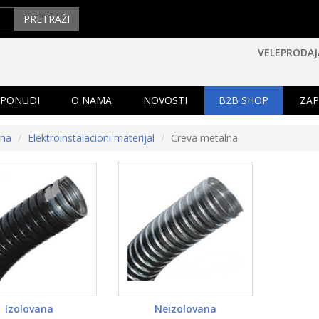
PRETRAŽI
VELEPRODAJ
 PONUDI
O NAMA
NOVOSTI
B2B SHOP
ZAP
tna
Elektroinstalacioni materijal
Creva metalna
Izolovana
Neizolovana