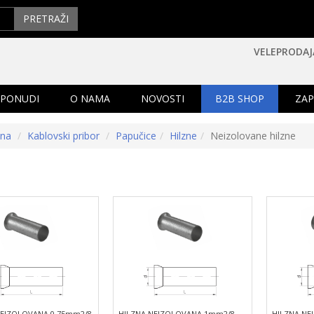
PRETRAŽI
VELEPRODAJ
 PONUDI
O NAMA
NOVOSTI
B2B SHOP
ZAP
tna
Kablovski pribor
Papučice
Hilzne
Neizolovane hilzne
NEIZOLOVANA 0.75mm2/8
HILZNA NEIZOLOVANA 1mm2/8
HILZNA NE