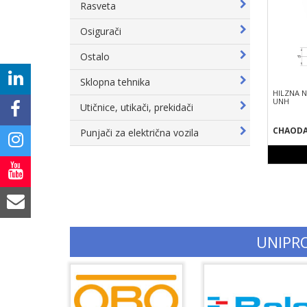
Rasveta
Osigurači
Ostalo
Sklopna tehnika
HILZNA 
UNH
Utičnice, utikači, prekidači
CHAOD
Punjači za električna vozila
UNIPR