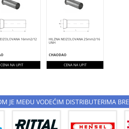
NEIZOLOVANA 16mm2/12
HILZNA NEIZOLOVANA 25mm2/16
UNH
AO
CHAODAO
CENA NA UPIT
CENA NA UPIT
OM JE MEĐU VODEĆIM DISTRIBUTERIMA BR