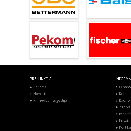
BRZI LINKOVI
INFORMAC
Početna
O nam
Novosti
Kontak
Primedbe i sugestije
Radno 
Zaposl
Identif
Privat
Politika