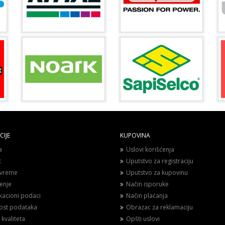
IJE
KUPOVINA
a
Uslovi korišćenja
t
Uputstvo za registraciju
vreme
Uputstvo za kupovinu
enje
Način isporuke
ikacioni podaci
Način plaćanja
nost podataka
Obrazac za reklamaciju
 kvaliteta
Opšti uslovi