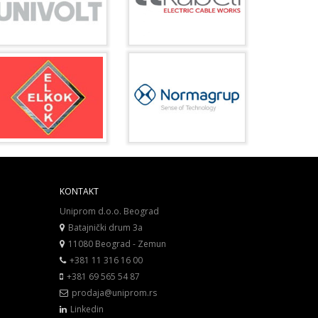
KONTAKT
Uniprom d.o.o. Beograd
Batajnički drum 3a
11080 Beograd - Zemun
+381 11 316 16 00
+381 69 565 54 87
prodaja@uniprom.rs
Linkedin