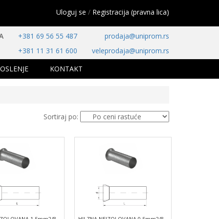
Uloguj se
/
Registracija (pravna lica)
A
+381 69 56 55 487
prodaja@uniprom.rs
+381 11 31 61 600
veleprodaja@uniprom.rs
OSLENJE
KONTAKT
Sortiraj po:
IZOLOVANA 1.5mm2/8
HILZNA NEIZOLOVANA 0.5mm2/8