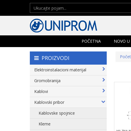
POČETNA
NOVO U
Poče
PROIZVODI
Elektroinstalacioni materijal
Gromobranija
Kablovi
Kablovski pribor
Kablovske spojnice
Kleme
HILZNA 