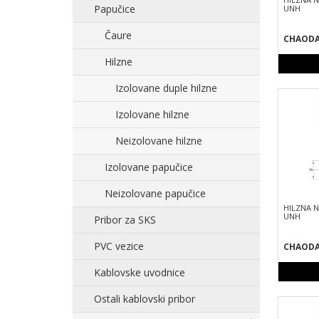
Papučice
UNH
Čaure
CHAOD
Hilzne
Izolovane duple hilzne
Izolovane hilzne
Neizolovane hilzne
Izolovane papučice
Neizolovane papučice
HILZNA 
UNH
Pribor za SKS
PVC vezice
CHAOD
Kablovske uvodnice
Ostali kablovski pribor