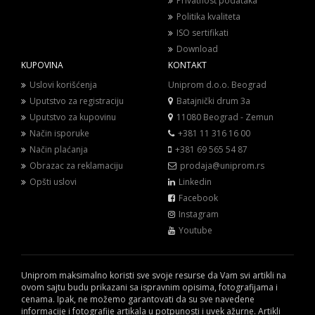
Privatnost podataka
Politika kvaliteta
ISO sertifikati
Download
KUPOVINA
KONTAKT
Uslovi korišćenja
Uniprom d.o.o. Beograd
Uputstvo za registraciju
Batajnički drum 3a
Uputstvo za kupovinu
11080 Beograd - Zemun
Način isporuke
+381 11 316 16 00
Način plaćanja
+381 69 565 54 87
Obrazac za reklamaciju
prodaja@uniprom.rs
Opšti uslovi
Linkedin
Facebook
Instagram
Youtube
Uniprom maksimalno koristi sve svoje resurse da Vam svi artikli na
ovom sajtu budu prikazani sa ispravnim opisima, fotografijama i
cenama. Ipak, ne možemo garantovati da su sve navedene
informacije i fotografije artikala u potpunosti i uvek ažurne. Artikli