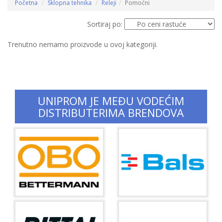
Početna
Sklopna tehnika
Releji
Pomoćni
Sortiraj po:
Trenutno nemamo proizvode u ovoj kategoriji.
UNIPROM JE MEĐU VODEĆIM
DISTRIBUTERIMA BRENDOVA