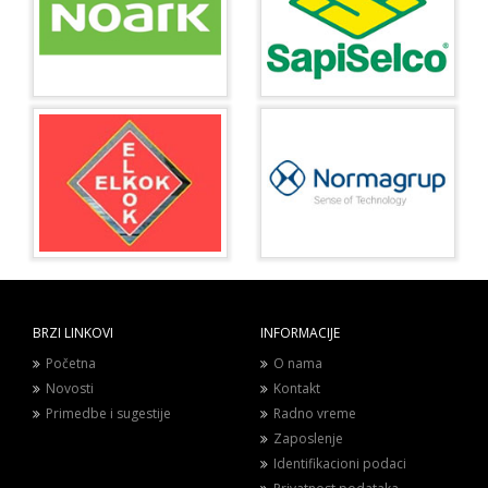
BRZI LINKOVI
INFORMACIJE
Početna
O nama
Novosti
Kontakt
Primedbe i sugestije
Radno vreme
Zaposlenje
Identifikacioni podaci