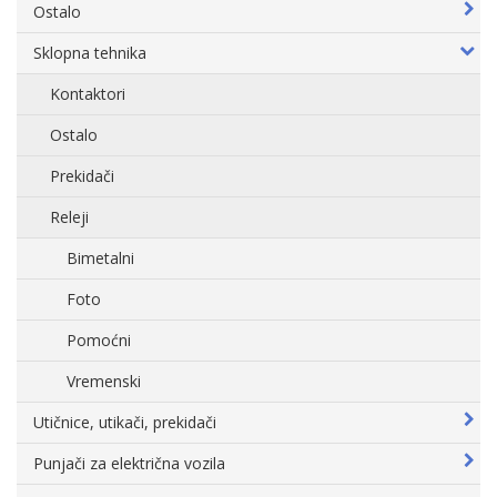
Ostalo
Sklopna tehnika
Kontaktori
Ostalo
Prekidači
Releji
Bimetalni
Foto
Pomoćni
Vremenski
Utičnice, utikači, prekidači
Punjači za električna vozila