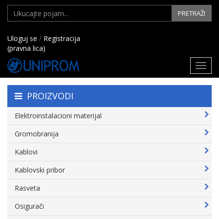
PRETRAŽI
Uloguj se
/
Registracija
(pravna lica)
Toggl
navig
PROIZVODI
Elektroinstalacioni materijal
Gromobranija
Kablovi
Kablovski pribor
Rasveta
Osigurači