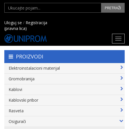
PRETRAŽI
Uloguj se
/
Registracija
(pravna lica)
Toggl
navig
PROIZVODI
Elektroinstalacioni materijal
Gromobranija
Kablovi
Kablovski pribor
Rasveta
Osigurači