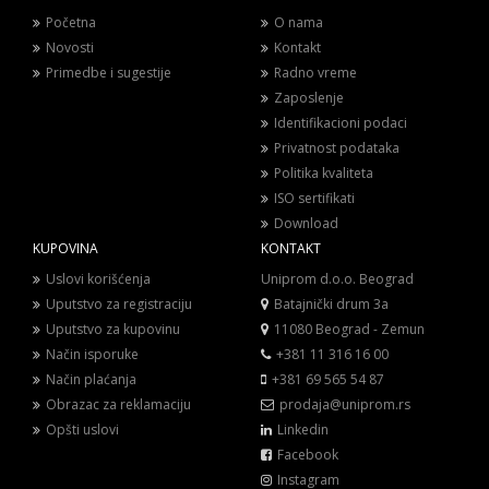
Početna
O nama
Novosti
Kontakt
Primedbe i sugestije
Radno vreme
Zaposlenje
Identifikacioni podaci
Privatnost podataka
Politika kvaliteta
ISO sertifikati
Download
KUPOVINA
KONTAKT
Uslovi korišćenja
Uniprom d.o.o. Beograd
Uputstvo za registraciju
Batajnički drum 3a
Uputstvo za kupovinu
11080 Beograd - Zemun
Način isporuke
+381 11 316 16 00
Način plaćanja
+381 69 565 54 87
Obrazac za reklamaciju
prodaja@uniprom.rs
Opšti uslovi
Linkedin
Facebook
Instagram