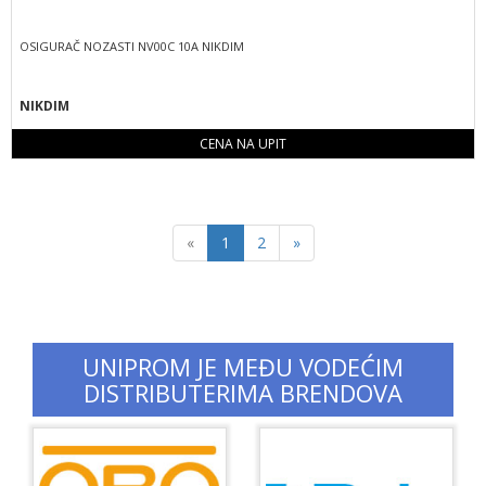
OSIGURAČ NOZASTI NV00C 10A NIKDIM
NIKDIM
CENA NA UPIT
Previous
Next
«
1
2
»
UNIPROM JE MEĐU VODEĆIM
DISTRIBUTERIMA BRENDOVA