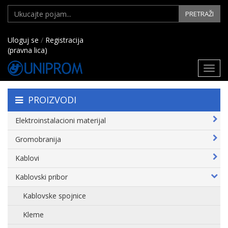
PRETRAŽI
Uloguj se
/
Registracija
(pravna lica)
Toggl
navig
PROIZVODI
Elektroinstalacioni materijal
Gromobranija
Kablovi
Kablovski pribor
Kablovske spojnice
Kleme