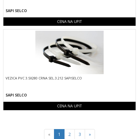
SAPI SELCO
CENA NA UPIT
VEZICA PVC 3.5X280 CRNA SEL.3.212 SAPISELCO
SAPI SELCO
CENA NA UPIT
Previous
Next
«
1
2
3
»