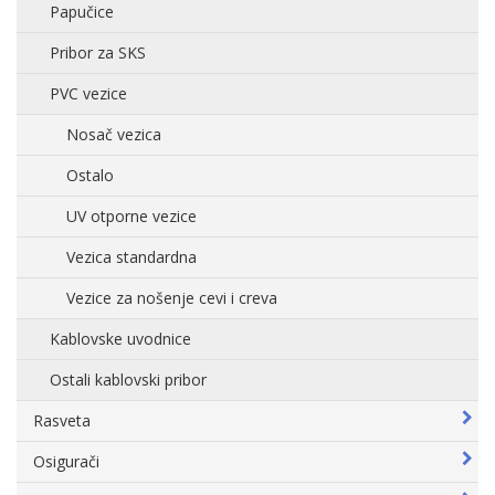
Papučice
Pribor za SKS
PVC vezice
Nosač vezica
Ostalo
UV otporne vezice
Vezica standardna
Vezice za nošenje cevi i creva
Kablovske uvodnice
Ostali kablovski pribor
Rasveta
Osigurači