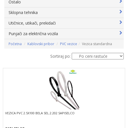
Ostalo
Sklopna tehnika
Utičnice, utikači, prekidači
Punjači za električna vozila
Početna
Kablovski pribor
PVC vezice
Vezica standardna
Sortiraj po:
VEZICA PVC 2.5X100 BELA SEL.2.202 SAPISELCO