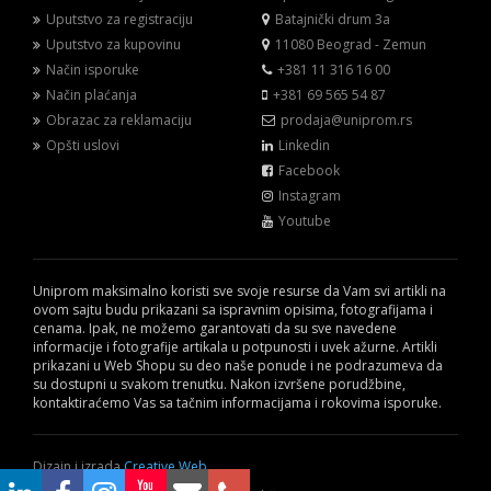
Uputstvo za registraciju
Batajnički drum 3a
Uputstvo za kupovinu
11080 Beograd - Zemun
Način isporuke
+381 11 316 16 00
Način plaćanja
+381 69 565 54 87
Obrazac za reklamaciju
prodaja@uniprom.rs
Opšti uslovi
Linkedin
Facebook
Instagram
Youtube
Uniprom maksimalno koristi sve svoje resurse da Vam svi artikli na
ovom sajtu budu prikazani sa ispravnim opisima, fotografijama i
cenama. Ipak, ne možemo garantovati da su sve navedene
informacije i fotografije artikala u potpunosti i uvek ažurne. Artikli
prikazani u Web Shopu su deo naše ponude i ne podrazumeva da
su dostupni u svakom trenutku. Nakon izvršene porudžbine,
kontaktiraćemo Vas sa tačnim informacijama i rokovima isporuke.
Dizajn i izrada
Creative Web