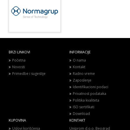
BRZI LINKOVI
INFORMACIJE
Početna
O nama
Novosti
Kontakt
Primedbe i sugestije
Radno vreme
Zaposlenje
Identifikacioni podaci
Privatnost podataka
Politika kvaliteta
ISO sertifikati
Download
KUPOVINA
KONTAKT
Uslovi korišćenja
Uniprom d.o.o. Beograd