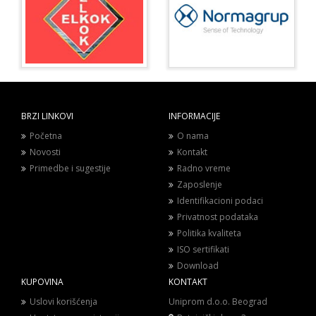
BRZI LINKOVI
INFORMACIJE
Početna
O nama
Novosti
Kontakt
Primedbe i sugestije
Radno vreme
Zaposlenje
Identifikacioni podaci
Privatnost podataka
Politika kvaliteta
ISO sertifikati
Download
KUPOVINA
KONTAKT
Uslovi korišćenja
Uniprom d.o.o. Beograd