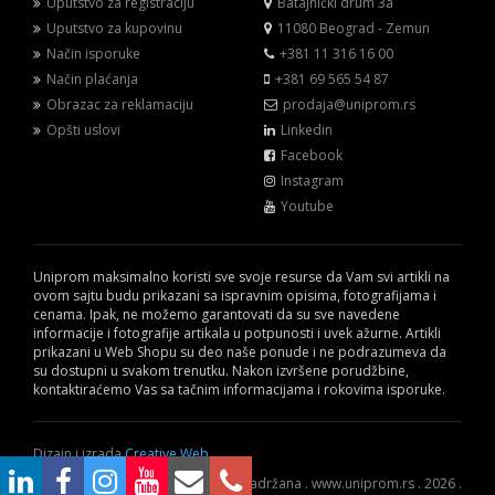
Uputstvo za registraciju
Batajnički drum 3a
Uputstvo za kupovinu
11080 Beograd - Zemun
Način isporuke
+381 11 316 16 00
Način plaćanja
+381 69 565 54 87
Obrazac za reklamaciju
prodaja@uniprom.rs
Opšti uslovi
Linkedin
Facebook
Instagram
Youtube
Uniprom maksimalno koristi sve svoje resurse da Vam svi artikli na
ovom sajtu budu prikazani sa ispravnim opisima, fotografijama i
cenama. Ipak, ne možemo garantovati da su sve navedene
informacije i fotografije artikala u potpunosti i uvek ažurne. Artikli
prikazani u Web Shopu su deo naše ponude i ne podrazumeva da
su dostupni u svakom trenutku. Nakon izvršene porudžbine,
kontaktiraćemo Vas sa tačnim informacijama i rokovima isporuke.
Dizajn i izrada
Creative Web
© Sva prava zadržana . www.uniprom.rs . 2026 .