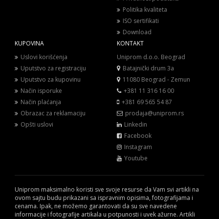
Politika kvaliteta
ISO sertifikati
Download
KUPOVINA
KONTAKT
Uslovi korišćenja
Uniprom d.o.o. Beograd
Uputstvo za registraciju
Batajnički drum 3a
Uputstvo za kupovinu
11080 Beograd - Zemun
Način isporuke
+381 11 316 16 00
Način plaćanja
+381 69 565 54 87
Obrazac za reklamaciju
prodaja@uniprom.rs
Opšti uslovi
Linkedin
Facebook
Instagram
Youtube
Uniprom maksimalno koristi sve svoje resurse da Vam svi artikli na
ovom sajtu budu prikazani sa ispravnim opisima, fotografijama i
cenama. Ipak, ne možemo garantovati da su sve navedene
informacije i fotografije artikala u potpunosti i uvek ažurne. Artikli