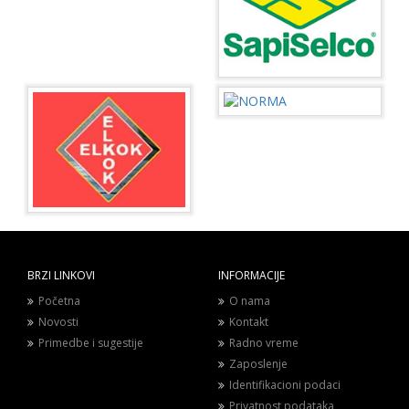
BRZI LINKOVI
INFORMACIJE
Početna
O nama
Novosti
Kontakt
Primedbe i sugestije
Radno vreme
Zaposlenje
Identifikacioni podaci
Privatnost podataka