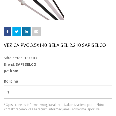
VEZICA PVC 3.5X140 BELA SEL.2.210 SAPISELCO
Šifra artikla:
131103
Brend:
SAPI SELCO
JM:
kom
Količina
*Opis i cene su informativnog karaktera. Nakon izvršene porudžbine,
kontaktiraćemo Vas sa tačnim informacijama i rokovima isporuke.