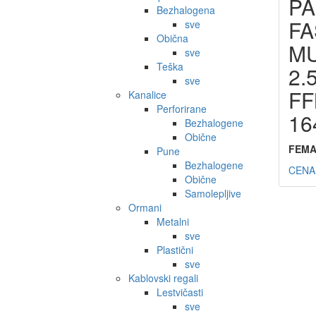
PA
Bezhalogena
FA
sve
Obična
M
sve
Teška
2.
sve
F
Kanalice
Perforirane
16
Bezhalogene
Obične
FEM
Pune
Bezhalogene
CENA
Obične
Samolepljive
Ormani
Metalni
sve
Plastični
sve
Kablovski regali
Lestvičasti
sve