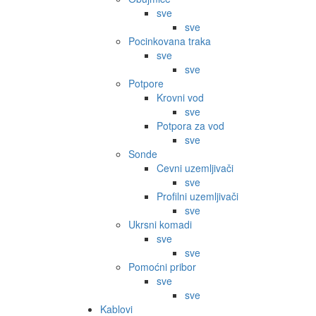
sve
sve
Pocinkovana traka
sve
sve
Potpore
Krovni vod
sve
Potpora za vod
sve
Sonde
Cevni uzemljivači
sve
Profilni uzemljivači
sve
Ukrsni komadi
sve
sve
Pomoćni pribor
sve
sve
Kablovi