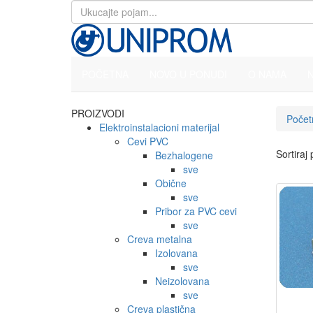
POČETNA
NOVO U PONUDI
O NAMA
PROIZVODI
Počet
Elektroinstalacioni materijal
Cevi PVC
Sortiraj
Bezhalogene
sve
Obične
sve
Pribor za PVC cevi
sve
Creva metalna
Izolovana
sve
Neizolovana
sve
Creva plastična