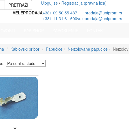
Uloguj se
/
Registracija (pravna lica)
PRETRAŽI
VELEPRODAJA
+381 69 56 55 487
prodaja@uniprom.rs
+381 11 31 61 600
veleprodaja@uniprom.rs
NOVOSTI
B2B SHOP
ZAPOSLENJE
KONTAKT
na
Kablovski pribor
Papučice
Neizolovane papučice
Neizolo
 po: