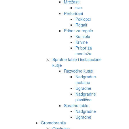
Mrežasti
sve
Perforirani
Poklopci
Regali
Pribor za regale
Konzole
Krivine
Pribor za
montažu
Spratne table i instalacione
kutije
Razvodne kutije
Nadgradne
metalne
Ugradne
Nadgradne
plastične
Spratne table
Nadgradne
Ugradne
Gromobranija
Obujmice