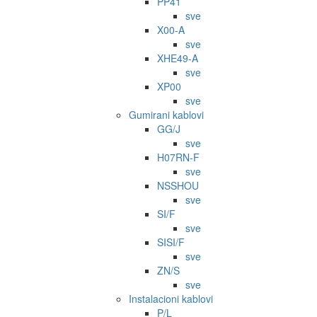
PP41
sve
X00-A
sve
XHE49-A
sve
XP00
sve
Gumirani kablovi
GG/J
sve
H07RN-F
sve
NSSHOU
sve
SI/F
sve
SISI/F
sve
ZN/S
sve
Instalacioni kablovi
P/L