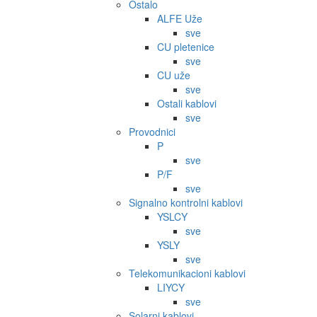
Ostalo
ALFE Uže
sve
CU pletenice
sve
CU uže
sve
Ostali kablovi
sve
Provodnici
P
sve
P/F
sve
Signalno kontrolni kablovi
YSLCY
sve
YSLY
sve
Telekomunikacioni kablovi
LIYCY
sve
Solarni kablovi