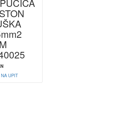
PUČICA
STON
UŠKA
5mm2
FM
40025
AN
 NA UPIT