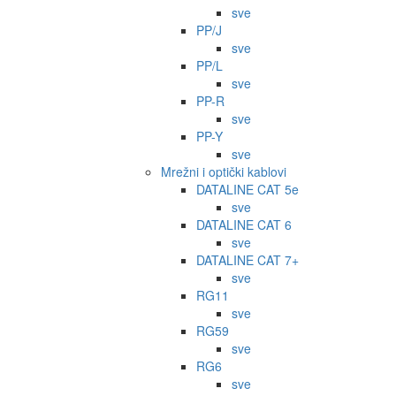
sve
PP/J
sve
PP/L
sve
PP-R
sve
PP-Y
sve
Mrežni i optički kablovi
DATALINE CAT 5e
sve
DATALINE CAT 6
sve
DATALINE CAT 7+
sve
RG11
sve
RG59
sve
RG6
sve