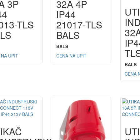
A 3P
32A 4P
UT
44
IP44
IN
013-TLS
21017-TLS
32
LS
BALS
IP4
BALS
TL
 NA UPIT
CENA NA UPIT
BALS
CENA N
IKAČ
UT