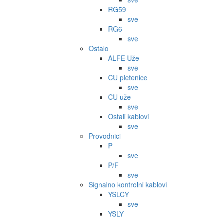
RG59
sve
RG6
sve
Ostalo
ALFE Uže
sve
CU pletenice
sve
CU uže
sve
Ostali kablovi
sve
Provodnici
P
sve
P/F
sve
Signalno kontrolni kablovi
YSLCY
sve
YSLY