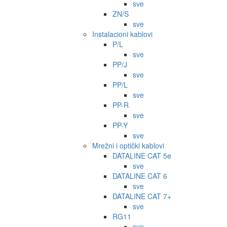
sve
ZN/S
sve
Instalacioni kablovi
P/L
sve
PP/J
sve
PP/L
sve
PP-R
sve
PP-Y
sve
Mrežni i optički kablovi
DATALINE CAT 5e
sve
DATALINE CAT 6
sve
DATALINE CAT 7+
sve
RG11
sve