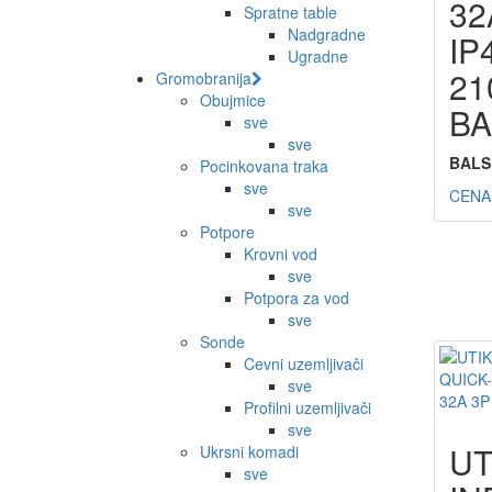
32
Spratne table
Nadgradne
IP
Ugradne
21
Gromobranija
Obujmice
BA
sve
sve
BALS
Pocinkovana traka
sve
CENA
sve
Potpore
Krovni vod
sve
Potpora za vod
sve
Sonde
Cevni uzemljivači
sve
Profilni uzemljivači
sve
UT
Ukrsni komadi
sve