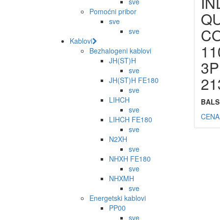
IN
sve
Pomoćni pribor
QU
sve
C
sve
Kablovi
11
Bezhalogeni kablovi
JH(ST)H
3P
sve
21
JH(ST)H FE180
sve
LIHCH
BALS
sve
CENA
LIHCH FE180
sve
N2XH
sve
NHXH FE180
sve
NHXMH
sve
Energetski kablovi
PP00
sve