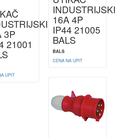
INDUSTRIJSKI
IKAČ
16A 4P
DUSTRIJSKI
IP44 21005
A 3P
BALS
4 21001
LS
BALS
CENA NA UPIT
A UPIT