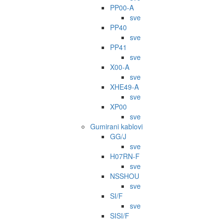
PP00-A
sve
PP40
sve
PP41
sve
X00-A
sve
XHE49-A
sve
XP00
sve
Gumirani kablovi
GG/J
sve
H07RN-F
sve
NSSHOU
sve
SI/F
sve
SISI/F