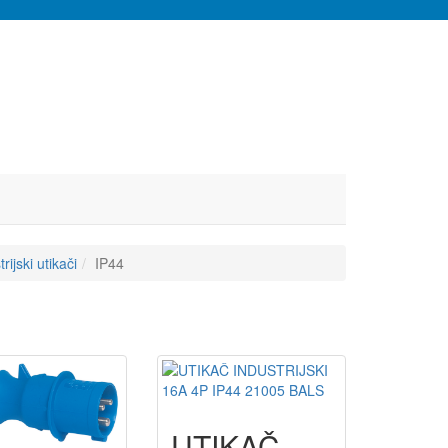
rijski utikači
IP44
UTIKAČ