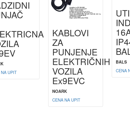
DZIDNI
UT
UNJAČ
IN
16
KABLOVI
EKTRICNA
IP4
ZA
ZILA
BA
PUNJENJE
9EV
ELEKTRIČNIH
BALS
RK
VOZILA
CENA N
 NA UPIT
Ex9EVC
NOARK
CENA NA UPIT