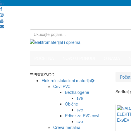
POČETNA
NOVO U PONUDI
O NAMA
PROIZVODI
Počet
Elektroinstalacioni materijal
Cevi PVC
Sortiraj
Bezhalogene
sve
Obične
sve
Pribor za PVC cevi
sve
Creva metalna