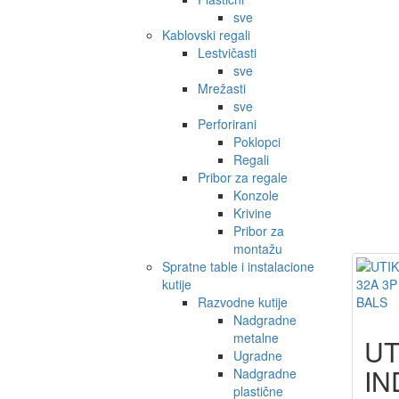
sve
Kablovski regali
Lestvičasti
sve
Mrežasti
sve
Perforirani
Poklopci
Regali
Pribor za regale
Konzole
Krivine
Pribor za
montažu
Spratne table i instalacione
kutije
Razvodne kutije
Nadgradne
metalne
UT
Ugradne
IN
Nadgradne
plastične