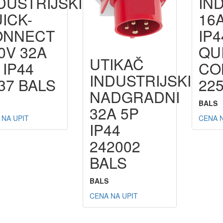
DUSTRIJSKI
IN
ICK-
16
ONNECT
IP4
0V 32A
QU
UTIKAČ
 IP44
CO
INDUSTRIJSKI
37 BALS
22
NADGRADNI
BALS
32A 5P
 NA UPIT
CENA N
IP44
242002
BALS
BALS
CENA NA UPIT