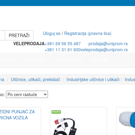
Uloguj se
/
Registracija (pravna lica)
PRETRAŽI
VELEPRODAJA
+381 69 56 55 487
prodaja@uniprom.rs
+381 11 31 61 600
veleprodaja@uniprom.rs
NOVOSTI
B2B SHOP
ZAPOSLENJE
KONTAKT
na
Utičnice, utikači, prekidači
Industrijske utičnice i utikači
Indust
 po: