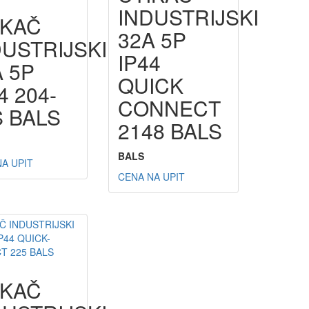
INDUSTRIJSKI
IKAČ
32A 5P
DUSTRIJSKI
IP44
A 5P
QUICK
4 204-
CONNECT
S BALS
2148 BALS
BALS
A UPIT
CENA NA UPIT
IKAČ