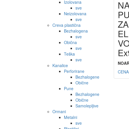
NA
Izolovana
sve
P
Neizolovana
sve
ZA
Creva plastična
EL
Bezhalogena
sve
VO
Obična
sve
Ex
Teška
sve
NOA
Kanalice
Perforirane
CENA
Bezhalogene
Obične
Pune
Bezhalogene
Obične
Samolepljive
Ormani
Metalni
sve
Plastični