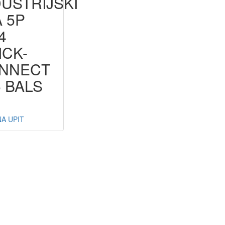
DUSTRIJSKI
A 5P
4
ICK-
NNECT
5 BALS
A UPIT