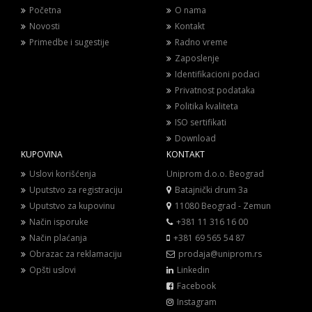
Početna
O nama
Novosti
Kontakt
Primedbe i sugestije
Radno vreme
Zaposlenje
Identifikacioni podaci
Privatnost podataka
Politika kvaliteta
ISO sertifikati
Download
KUPOVINA
KONTAKT
Uslovi korišćenja
Uniprom d.o.o. Beograd
Uputstvo za registraciju
Batajnički drum 3a
Uputstvo za kupovinu
11080 Beograd - Zemun
Način isporuke
+381 11 316 16 00
Način plaćanja
+381 69 565 54 87
Obrazac za reklamaciju
prodaja@uniprom.rs
Opšti uslovi
Linkedin
Facebook
Instagram