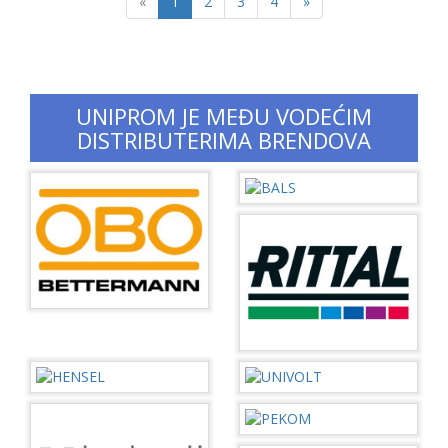
Previous
Next
«
1
2
3
4
»
UNIPROM JE MEĐU VODEĆIM
DISTRIBUTERIMA BRENDOVA