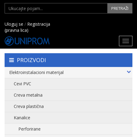
PRETRAŽI
Uloguj se
/
Registracija
(pravna lica)
Toggl
navig
PROIZVODI
Elektroinstalacioni materijal
Cevi PVC
Creva metalna
Creva plastična
Kanalice
Perforirane