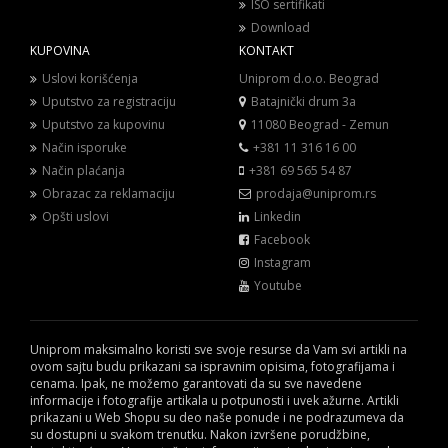
ISO sertifikati
Download
KUPOVINA
KONTAKT
Uslovi korišćenja
Uniprom d.o.o. Beograd
Uputstvo za registraciju
Batajnički drum 3a
Uputstvo za kupovinu
11080 Beograd - Zemun
Način isporuke
+381 11 316 16 00
Način plaćanja
+381 69 565 54 87
Obrazac za reklamaciju
prodaja@uniprom.rs
Opšti uslovi
Linkedin
Facebook
Instagram
Youtube
Uniprom maksimalno koristi sve svoje resurse da Vam svi artikli na
ovom sajtu budu prikazani sa ispravnim opisima, fotografijama i
cenama. Ipak, ne možemo garantovati da su sve navedene
informacije i fotografije artikala u potpunosti i uvek ažurne. Artikli
prikazani u Web Shopu su deo naše ponude i ne podrazumeva da
su dostupni u svakom trenutku. Nakon izvršene porudžbine,