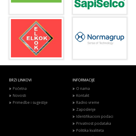
BRZI LINKOVI
INFORMACIJE
Početna
O nama
Novosti
Kontakt
Primedbe i sugestije
Radno vreme
Zaposlenje
Identifikacioni podaci
Privatnost podataka
Politika kvaliteta