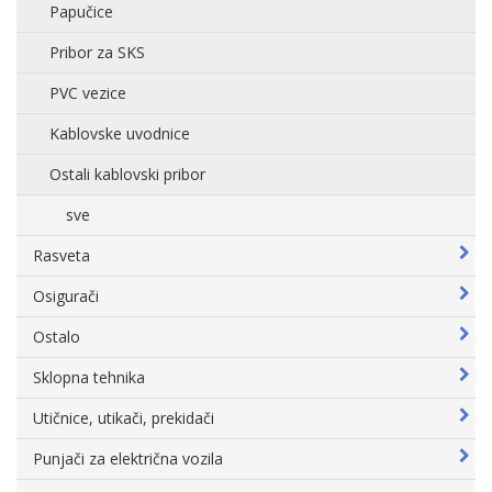
Papučice
Pribor za SKS
PVC vezice
Kablovske uvodnice
Ostali kablovski pribor
sve
Rasveta
Osigurači
Ostalo
Sklopna tehnika
Utičnice, utikači, prekidači
Punjači za električna vozila