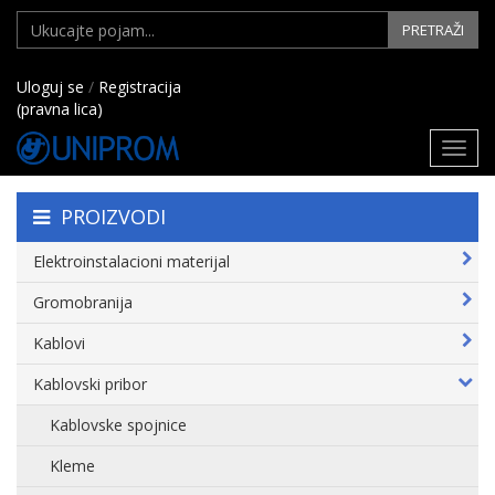
PRETRAŽI
Uloguj se
/
Registracija
(pravna lica)
Toggl
navig
PROIZVODI
Elektroinstalacioni materijal
Gromobranija
Kablovi
Kablovski pribor
Kablovske spojnice
Kleme