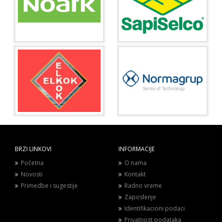
BRZI LINKOVI
INFORMACIJE
Početna
O nama
Novosti
Kontakt
Primedbe i sugestije
Radno vreme
Zaposlenje
Identifikacioni podaci
Privatnost podataka