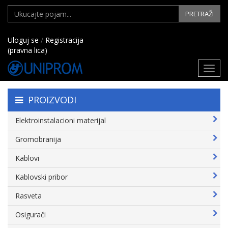
PRETRAŽI
Uloguj se
/
Registracija
(pravna lica)
Toggl
navig
PROIZVODI
Elektroinstalacioni materijal
Gromobranija
Kablovi
Kablovski pribor
Rasveta
Osigurači