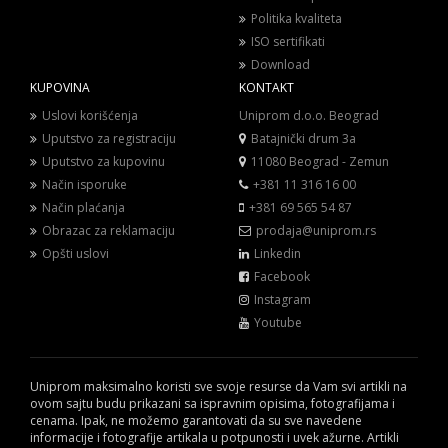
Politika kvaliteta
ISO sertifikati
Download
KUPOVINA
KONTAKT
Uslovi korišćenja
Uniprom d.o.o. Beograd
Uputstvo za registraciju
Batajnički drum 3a
Uputstvo za kupovinu
11080 Beograd - Zemun
Način isporuke
+381 11 316 16 00
Način plaćanja
+381 69 565 54 87
Obrazac za reklamaciju
prodaja@uniprom.rs
Opšti uslovi
Linkedin
Facebook
Instagram
Youtube
Uniprom maksimalno koristi sve svoje resurse da Vam svi artikli na
ovom sajtu budu prikazani sa ispravnim opisima, fotografijama i
cenama. Ipak, ne možemo garantovati da su sve navedene
informacije i fotografije artikala u potpunosti i uvek ažurne. Artikli